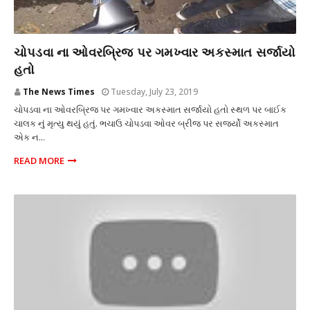
અકસ્માત
ચોપડવા ના ઓવરબ્રિજ પર ગમખ્વાર અકસ્માત સર્જાયો
હતો
The News Times
Tuesday, July 23, 2019
ચોપડવા ના ઓવરબ્રિજ પર ગમખ્વાર અકસ્માત સર્જાયો હતો સ્થળ પર બાઈક
ચાલક નું મૃત્યુ થયું હતું. ભચાઉ ચોપડવા ઓવર બ્રીજ પર સર્જ્યો અકસ્માત
એક ન...
READ MORE