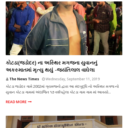
અકસ્માત
કોટડા(જડોદર) ના અસ્થિર મગજના યુવાનનું
અકસ્માતમાં મૃત્યુ થયું -જયંતિલાલ વાઘેલા
The News Times
Wednesday, September 11, 2019
કોટડા જડોદર ગામે 2002માં ગ્રામજનો દ્વારા આ મંદબુદ્ધિ નો અસ્થિર મગજ નો
યુવાન કોટડા ગામમાં અંદાજિત ૧૭ વર્શપહેલા કોટડા ગામ ગામ માં આવયો...
READ MORE