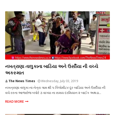
નખત્રાણા
નખત્રાણા તાલુકાના બાડિયા અને ઉર્સીયા ની વચ્ચે
અકસ્માત
The News Times
Wednesday, July 03, 2019
નખત્રાણા તાલુકા ના નેત્રા ગામ થી ૫ કિલોમીટર દૂર બાડિયા અને ઉર્સીયા ની
વચે રસ્તા આજરોજ બપોરે ૩ વાગ્યા ના સમય દરમિયાન ૨ બાઈક અથડા...
READ MORE