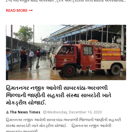
ટળી તેરા નજીક થયો અકસ્માત , ટ્રક અને ટ્રેઇલર વચ્ચે થયેલા અકસ્માતમા...
READ MORE
અકસ્માત
હિંમતનગર નજીક આવેલી સાબરકાંઠા-અરવલ્લી
જિલ્લાની જાણીતી સહકારી સંસ્થા સાબરડેરી ખાતે
મોકડ્રીલ યોજાઈ.
The News Times
Wednesday, December 16, 2020
હિંમતનગર નજીક આવેલી સાબરકાંઠા-અરવલ્લી જિલ્લાની જાણીતી સહકારી
સંસ્થા સાબરડેરી ખાતે મોકડ્રીલ યોજાઈ. હિંમતનગર નજીક આવેલી
સાબરકાંઠા-અરવલ્લી ...