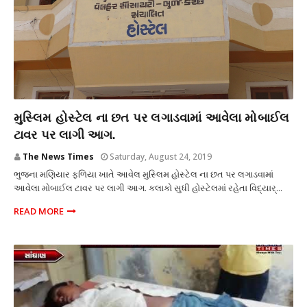
આગ
મુસ્લિમ હોસ્ટેલ ના છત પર લગાડવામાં આવેલા મોબાઈલ
ટાવર પર લાગી આગ.
The News Times
Saturday, August 24, 2019
ભુજના મણિયાર ફળિયા ખાતે આવેલ મુસ્લિમ હોસ્ટેલ ના છત પર લગાડવામાં
આવેલા મોબાઈલ ટાવર પર લાગી આગ. કલાકો સુધી હોસ્ટેલમાં રહેતા વિદ્યાર્...
READ MORE