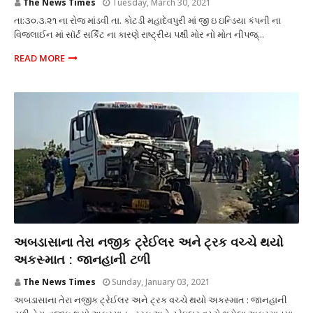
The News Times
Tuesday, March 30, 2021
તા:૩૦.૩.૨૧ ના રોજ માંડવી તા. કોટડી મહાદેવપુરી માં જી ઇ ઇન્ડિયા કંપની ના
વિજલાઈન માં સૉર્ટ સર્કિટ ના કારણે રાષ્ટ્રીય પક્ષી મોર નો મોત નીપજ્...
READ MORE
અકસ્માત
અબડાસાના તેરા નજીક ટ્રેઈલર અને ટ્રક વચ્ચે થયો
અકસ્માત : જાનહાની ટળી
The News Times
Sunday, January 03, 2021
અબડાસાના તેરા નજીક ટ્રેઈલર અને ટ્રક વચ્ચે થયો અકસ્માત : જાનહાની