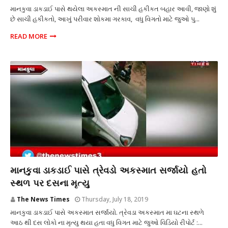
માનકુવા ડાકડાઈ પાસે થયેલા અકસ્માત ની સાચી હકીકત બહાર આવી, જાણો શું
છે સાચી હકીકતો, આખું પરીવાર શોકમા ગરકાવ, વધુ વિગતો માટે જુઓ પુ...
READ MORE
અકસ્માત
માનકુવા ડાકડાઈ પાસે ત્રેવડો અકસ્માત સર્જાયો હતો
સ્થળ પર દસના મૃત્યુ
The News Times
Thursday, July 18, 2019
માનકુવા ડાકડાઈ પાસે અકસ્માત સર્જાયો. ત્રેવડા અકસ્માત મા ઘટના સ્થળે
આઠ થી દસ લોકો ના મૃત્યુ થયા હતા વધુ વિગત માટે જુઓ વિડિયો રીપોર્ટ :...