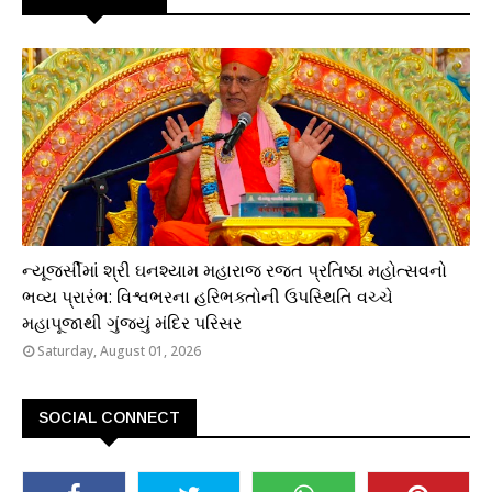
ધાર્મિક
ન્યૂજર્સીમાં શ્રી ઘનશ્યામ મહારાજ રજત પ્રતિષ્ઠા મહોત્સવનો
ભવ્ય પ્રારંભ: વિશ્વભરના હરિભક્તોની ઉપસ્થિતિ વચ્ચે
મહાપૂજાથી ગુંજ્યું મંદિર પરિસર
Saturday, August 01, 2026
SOCIAL CONNECT