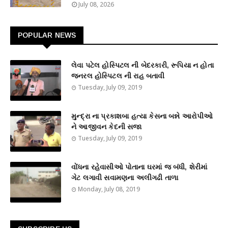
July 08, 2026
POPULAR NEWS
લેવા પટેલ હોસ્પિટલ ની બેદરકારી, રૂપિયા ન હોતા
જનરલ હોસ્પિટલ ની રાહ બતાવી
Tuesday, July 09, 2019
મુન્દ્રા ના પ્રકાશબા હત્યા કેસના બન્ને આરોપીઓ
ને આજીવન કેદની સજા
Tuesday, July 09, 2019
વોંધના રહેવાસીઓ પોતાના ઘરમાં જ બંધી, શેરીમાં
ગેટ લગાવી સવામણના અલીગઢી તાળા
Monday, July 08, 2019