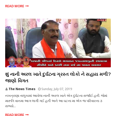
READ MORE
અપમૃત્યુ
શું નાની અરલ ખાતે દુર્ઘટના ગ્રસ્ત લોકો ને સહાય મળી?
જાણો વિગત
The News Times
Sunday, July 07, 2019
નખત્રાણા તાલુકામાં આવેલા નાની અરલ ખાતે એક દુર્ઘટના સર્જાઈ હતી. જેમાં
મારૂતિ વાનમા આગ લાગી ગઈ હતી અને આ ઘટના મા એક જ પરિવારના ૩
સભ્યો...
READ MORE