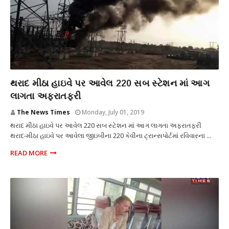
આગ
થરાદ મીઠા હાઇવે પર આવેલ 220 સબ સ્ટેશન માં આગ
લાગતા અફરાતફરી
The News Times
Monday, July 01, 2019
થરાદ મીઠા હાઇવે પર આવેલ 220 સબ સ્ટેશન માં આગ લાગતા અફરાતફરી
થરાદ-મીઠા હાઇવે પર આવેલા જીઇબીના 220 કેવીના ટ્રાન્સપોર્ટમાં રવિવારના ...
READ MORE