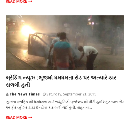
READ MORE
આગ
બ્રેકિંગ ન્યૂઝ :ભૂજમાં ધમધમતા રોડ પર અત્યારે કાર
સળગી હતી
The News Times
Saturday, September 21, 2019
ભુજના ટ્રાફિક થી ધમધમતા માર્ગ જ્યુબિલી ગ્રાઉન્ડ થી વીડી હાઈસ્કૂલ જતા રોડ
પર ફોર વ્હીલર ટાટા ઈન્ડીકા કાર બળી ગઈ હતી. વાહનના...
READ MORE