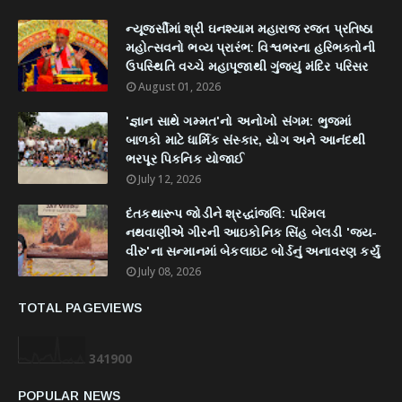
ન્યૂજર્સીમાં શ્રી ઘનશ્યામ મહારાજ રજત પ્રતિષ્ઠા
મહોત્સવનો ભવ્ય પ્રારંભ: વિશ્વભરના હરિભક્તોની
ઉપસ્થિતિ વચ્ચે મહાપૂજાથી ગુંજ્યું મંદિર પરિસર
August 01, 2026
'જ્ઞાન સાથે ગમ્મત'નો અનોખો સંગમ: ભુજમાં
બાળકો માટે ધાર્મિક સંસ્કાર, યોગ અને આનંદથી
ભરપૂર પિકનિક યોજાઈ
July 12, 2026
દંતકથારૂપ જોડીને શ્રદ્ધાંજલિ: પરિમલ
નથવાણીએ ગીરની આઇકોનિક સિંહ બેલડી 'જય-
વીરુ'ના સન્માનમાં બેકલાઇટ બોર્ડનું અનાવરણ કર્યું
July 08, 2026
TOTAL PAGEVIEWS
3
4
1
9
0
0
POPULAR NEWS