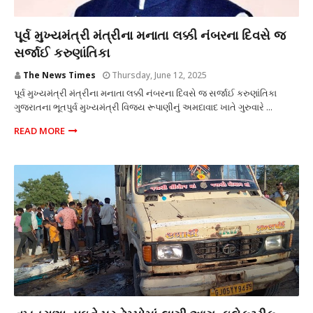
અકસ્માત
પૂર્વ મુખ્યમંત્રી મંત્રીના મનાતા લક્કી નંબરના દિવસે જ
સર્જાઈ કરુણાંતિકા
The News Times
Thursday, June 12, 2025
પૂર્વ મુખ્યમંત્રી મંત્રીના મનાતા લક્કી નંબરના દિવસે જ સર્જાઈ કરુણાંતિકા
ગુજરાતના ભૂતપુર્વ મુખ્યમંત્રી વિજય રૂપાણીનું અમદાવાદ ખાતે ગુરુવારે ...
READ MORE
અકસ્માત