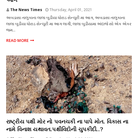
આગ
The News Times
Thursday, April 01, 2021
અબડાસા તાલુકાના લાલા બુડીયા ધોરાડ સેન્ચુરી મા આગ, અબડાસા તાલુકાના
લાલા બુડીયા ધોરાડ સેન્ચુરી મા આગ લાગી, લાલા બુડીયામા અંદાજે સો એક એકર
જમ...
READ MORE
અકસ્માત
રાષ્ટ્રીય પક્ષી મોર નો પવનચકી ના પાપે મોત. વિકાસ ના
નામે વિનાશ યથાવત.પક્ષીવિદોની ચુપકીદી..?