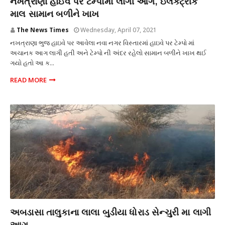
નખત્રાણા હાઇવે પર ટેમ્પોમાં લાગી આગ, ઇલેક્ટ્રીક
માલ સામાન બળીને ખાખ
The News Times
Wednesday, April 07, 2021
નખત્રાણા ભુજ હાઇવે પર આવેલા નવા નગર વિસ્તારમાં હાઇવે પર ટેમ્પો માં
અચાનક આગ લાગી હતી અને ટેમ્પો ની અંદર રહેલો સામાન બળીને ખાખ થઈ
ગયો હતો આ ક...
READ MORE
અકસ્માત
અબડાસા તાલુકાના લાલા બુડીયા ધોરાડ સેન્ચુરી મા લાગી