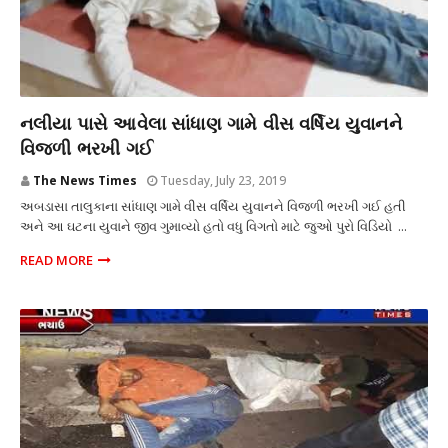
અકસ્માત
નલીયા પાસે આવેલા સાંધાણ ગામે વીસ વર્ષિય યુવાનને
વિજળી ભરખી ગઈ
The News Times
Tuesday, July 23, 2019
અબડાસા તાલુકાના સાંધાણ ગામે વીસ વર્ષિય યુવાનને વિજળી ભરખી ગઈ હતી
અને આ ઘટના યુવાને જીવ ગુમાવ્યો હતો વધુ વિગતો માટે જુઓ પુરો વિડિયો ...
READ MORE