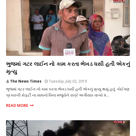
બેદરકારી
ભુજમાં ગટર લાઈન નો કામ કરતા ભેખડ ધસી હતી એકનું
મૃત્યુ
The News Times
Tuesday, July 02, 2019
ભુજમાં ગટર લાઈન નો કામ કરતા ભેખડ ધસી હતી એકનું મૃત્યુ થયું હતું. કોઈપણ
પ્રકારની સેફટી ના સાધનો વિના મજુરોને રાત્રે અગીયાર વાગ્યે ૨...
READ MORE