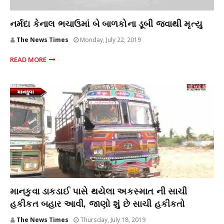
અપમૃત્યુ
નર્મદા કેનાલ ભચાઉમાં બે બાળકોના ડૂબી જવાથી મૃત્યુ
The News Times
Monday, July 22, 2019
READ MORE
બ્રેકિંગ ન્યૂઝ
માનકુવા ડાકડાઈ પાસે થયેલા અકસ્માત ની સાચી
હકીકત બહાર આવી, જાણો શું છે સાચી હકીકતો
The News Times
Thursday, July 18, 2019