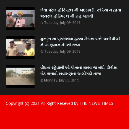
લેવા પટેલ હોસ્પિટલ ની બેદરકારી, રૂપિયા ન હોતા
જનરલ હોસ્પિટલ ની રાહ બતાવી
Tuesday, July 09, 2019
મુન્દ્રા ના પ્રકાશબા હત્યા કેસના બન્ને આરોપીઓ
ને આજીવન કેદની સજા
Tuesday, July 09, 2019
વોંધના રહેવાસીઓ પોતાના ઘરમાં જ બંધી, શેરીમાં
ગેટ લગાવી સવામણના અલીગઢી તાળા
Monday, July 08, 2019
Copyright (c) 2021
All Right Reseved by THE NEWS TIMES