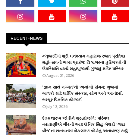
RECENT-NEWS
ન્યૂજર્સીમાં શ્રી ઘનશ્યામ મહારાજ રજત પ્રતિષ્ઠા
મહોત્સવનો ભવ્ય પ્રારંભ: વિશ્વભરના હરિભક્તોની
ઉપસ્થિતિ વચ્ચે મહાપૂજાથી ગુંજ્યું મંદિર પરિસર
August 01, 2026
'જ્ઞાન સાથે ગમ્મત'નો અનોખો સંગમ: ભુજમાં
બાળકો માટે ધાર્મિક સંસ્કાર, યોગ અને આનંદથી
ભરપૂર પિકનિક યોજાઈ
July 12, 2026
દંતકથારૂપ જોડીને શ્રદ્ધાંજલિ: પરિમલ
નથવાણીએ ગીરની આઇકોનિક સિંહ બેલડી 'જય-
વીરુ'ના સન્માનમાં બેકલાઇટ બોર્ડનું અનાવરણ કર્યું