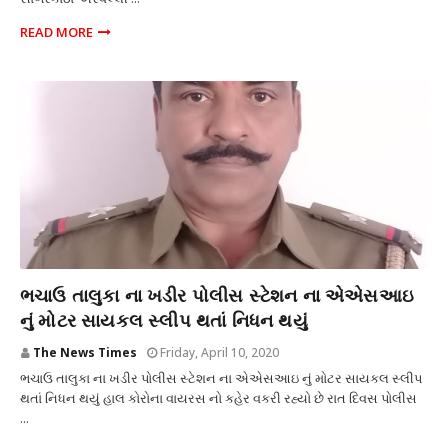
READ MORE
અકસ્માત
ભચાઉ તાલુકા ના ખડીર પોલીસ સ્ટેશન ના એએસઆઇ
નું મોટર સાયકલ સ્લીપ થતાં નિધન થયું
The News Times
Friday, April 10, 2020
ભચાઉ તાલુકા ના ખડીર પોલીસ સ્ટેશન ના એએસઆઇ નું મોટર સાયકલ સ્લીપ
થતાં નિધન થયું હાલ કોરોના વાયરસ નો કહેર વકરી રહ્યો છે રાત દિવસ પોલીસ
...