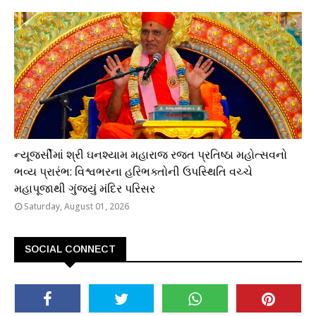
ધાર્મિક
ન્યૂજર્સીમાં શ્રી ઘનશ્યામ મહારાજ રજત પ્રતિષ્ઠા મહોત્સવનો
ભવ્ય પ્રારંભ: વિશ્વભરના હરિભક્તોની ઉપસ્થિતિ વચ્ચે
મહાપૂજાથી ગુંજ્યું મંદિર પરિસર
Saturday, August 01, 2026
SOCIAL CONNECT