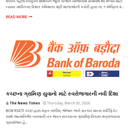
૨૦૦૫ પહેલાં નિયુક્ત શિક્ષકોને જૂની પેન્શન યોજનામાં સમાવેશ થી મળ્યો મોટો
ન્યાય ગાંધીનગર સ્થિત કમિશનર શ્રી શાળાઓની કચેરી દ્વારા તા. ૧ એપ્રિલ ૨...
READ MORE
શિક્ષણ
કચ્છના ગ્રામિણ યુવાનો માટે સ્વરોજગારની નવી દિશા
The News Times
Thursday, March 05, 2026
BOB RSETI કચ્છ દ્વારા મફત તાલીમ, ભોજન અને સરકાર માન્ય સર્ટિફિકેટ
સાથે આત્મનિર્ભર બનવાની તક ભારત સરકારના ગ્રામીણ વિકાસ મંત્રાલયના
પ્રાયોજન હે...