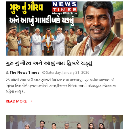
શિક્ષણ
ગુરુ નું ગૌરવ અને આખું ગામ હિબકે ચડ્યું
The News Times
Saturday, January 31, 2026
25 વર્ષની સેવા પછી લાગણીભરી વિદાય: નવા વલ્લવપુર પ્રાથમિક શાળાના બે
પ્રિય શિક્ષકોને ગ્રામજનોએ લાગણીસભર વિદાય આપી પંચમહાલ જિલ્લાના
શહેરા તાલુક...
READ MORE