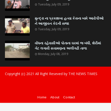
Tuesday, July 09, 2019
મુન્દ્રા ના પ્રકાશબા હત્યા કેસના બન્ને આરોપીઓ
ને આજીવન કેદની સજા
Tuesday, July 09, 2019
વોંધના રહેવાસીઓ પોતાના ઘરમાં જ બંધી, શેરીમાં
ગેટ લગાવી સવામણના અલીગઢી તાળા
Monday, July 08, 2019
Copyright (c) 2021
All Right Reseved by THE NEWS TIMES
Home
About
Contact