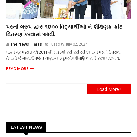
શિક્ષણ
પસ્તી ગ્રુપ દ્વારા ૧૪૦૦ વિદ્યાર્થીઓ ને શૈક્ષિણક કીટ
વિતરણ કરવામાં આવી.
The News Times
Tuesday, July 02, 2024
પસ્તી ગ્રુપ દ્વારા વર્ષ 2011 થી શહેરમાં ફરી ફરી રદ્દી છાપાની પસ્તી ઉઘરાવી
તેમાંથી જે નાણા ઉપજે તે નાણા નો સદુપયોગ શૈક્ષણિક કાર્ય કરવા પાછળ વ...
READ MORE
Load More
LATEST NEWS