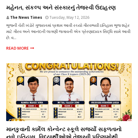
શિક્ષણ
મહેનત, સંકલ્પ અને સંસ્કારનું તેજસ્વી ઉદાહરણ
The News Times
Tuesday, May 12, 2026
ભુજની ચેરી ખંડોરે ગુજરાતમાં પ્રથમ આવી રચ્યો ગૌરવભર્યો ઇતિહાસ ભુજ શહેર
માટે ગૌરવ અને આનંદની લાગણી જગાવતી એક પ્રેરણાદાયક સિદ્ધિ સામે આવી
છે. વ...
READ MORE
શિક્ષણ
માનકુવાની કાર્મેલ કોન્વેન્ટ સ્કૂલે સર્જ્યો સફળતાનો
નવો ઇતિહાસ, વિદ્યાર્થીઓએ તેજસ્વી પરિણામોથી