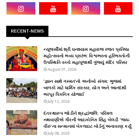
RECENT-NEWS
ન્યૂજર્સીમાં શ્રી ઘનશ્યામ મહારાજ રજત પ્રતિષ્ઠા
મહોત્સવનો ભવ્ય પ્રારંભ: વિશ્વભરના હરિભક્તોની
ઉપસ્થિતિ વચ્ચે મહાપૂજાથી ગુંજ્યું મંદિર પરિસર
August 01, 2026
'જ્ઞાન સાથે ગમ્મત'નો અનોખો સંગમ: ભુજમાં
બાળકો માટે ધાર્મિક સંસ્કાર, યોગ અને આનંદથી
ભરપૂર પિકનિક યોજાઈ
July 12, 2026
દંતકથારૂપ જોડીને શ્રદ્ધાંજલિ: પરિમલ
નથવાણીએ ગીરની આઇકોનિક સિંહ બેલડી 'જય-
વીરુ'ના સન્માનમાં બેકલાઇટ બોર્ડનું અનાવરણ કર્યું
July 08, 2026