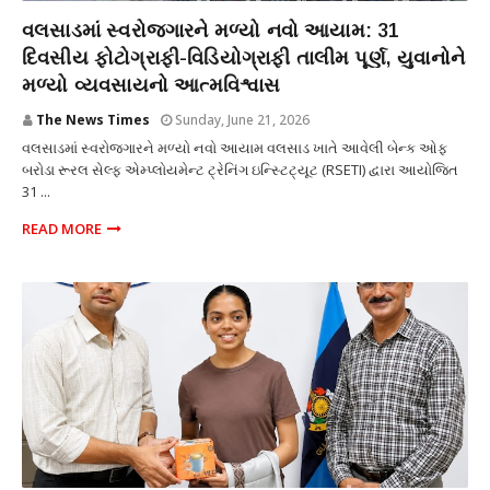
શિક્ષણ
વલસાડમાં સ્વરોજગારને મળ્યો નવો આયામ: 31
દિવસીય ફોટોગ્રાફી-વિડિયોગ્રાફી તાલીમ પૂર્ણ, યુવાનોને
મળ્યો વ્યવસાયનો આત્મવિશ્વાસ
The News Times
Sunday, June 21, 2026
વલસાડમાં સ્વરોજગારને મળ્યો નવો આયામ વલસાડ ખાતે આવેલી બેન્ક ઓફ
બરોડા રૂરલ સેલ્ફ એમ્પ્લોયમેન્ટ ટ્રેનિંગ ઇન્સ્ટિટ્યૂટ (RSETI) દ્વારા આયોજિત
31 ...
READ MORE