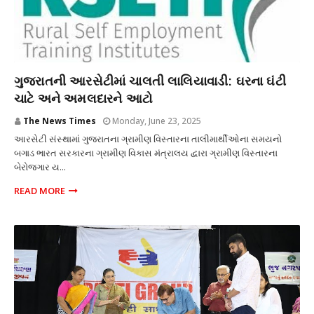
શિક્ષણ
ગુજરાતની આરસેટીમાં ચાલતી લાલિયાવાડી: ઘરના ઘંટી
ચાટે અને અમલદારને આટો
The News Times
Monday, June 23, 2025
આરસેટી સંસ્થામાં ગુજરાતના ગ્રામીણ વિસ્તારના તાલીમાર્થીઓના સમયનો
બગાડ ભારત સરકારના ગ્રામીણ વિકાસ મંત્રાલય દ્વારા ગ્રામીણ વિસ્તારના
બેરોજગાર ય...
READ MORE