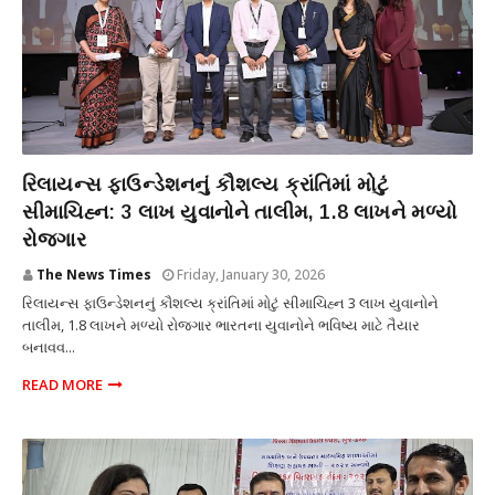
શિક્ષણ
રિલાયન્સ ફાઉન્ડેશનનું કૌશલ્ય ક્રાંતિમાં મોટું
સીમાચિહ્ન: 3 લાખ યુવાનોને તાલીમ, 1.8 લાખને મળ્યો
રોજગાર
The News Times
Friday, January 30, 2026
રિલાયન્સ ફાઉન્ડેશનનું કૌશલ્ય ક્રાંતિમાં મોટું સીમાચિહ્ન 3 લાખ યુવાનોને
તાલીમ, 1.8 લાખને મળ્યો રોજગાર ભારતના યુવાનોને ભવિષ્ય માટે તૈયાર
બનાવવ...
READ MORE