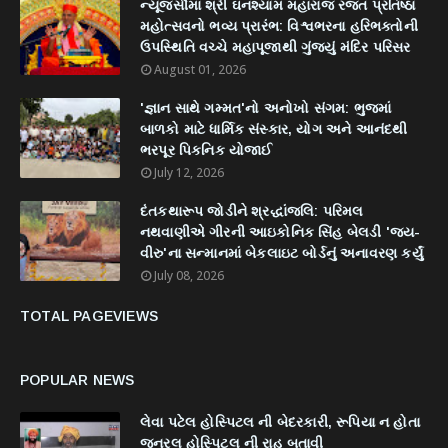
ન્યૂજર્સીમાં શ્રી ઘનશ્યામ મહારાજ રજત પ્રતિષ્ઠા
મહોત્સવનો ભવ્ય પ્રારંભ: વિશ્વભરના હરિભક્તોની
ઉપસ્થિતિ વચ્ચે મહાપૂજાથી ગુંજ્યું મંદિર પરિસર
August 01, 2026
'જ્ઞાન સાથે ગમ્મત'નો અનોખો સંગમ: ભુજમાં
બાળકો માટે ધાર્મિક સંસ્કાર, યોગ અને આનંદથી
ભરપૂર પિકનિક યોજાઈ
July 12, 2026
દંતકથારૂપ જોડીને શ્રદ્ધાંજલિ: પરિમલ
નથવાણીએ ગીરની આઇકોનિક સિંહ બેલડી 'જય-
વીરુ'ના સન્માનમાં બેકલાઇટ બોર્ડનું અનાવરણ કર્યું
July 08, 2026
TOTAL PAGEVIEWS
POPULAR NEWS
લેવા પટેલ હોસ્પિટલ ની બેદરકારી, રૂપિયા ન હોતા
જનરલ હોસ્પિટલ ની રાહ બતાવી