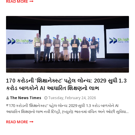
READ MORE
શિક્ષણ
₹170 કરોડની ‘શિક્ષાનેક્સ્ટ’ પહેલ લોન્ચ: 2029 સુધી 1.3
કરોડ બાળકોને AI આધારિત શિક્ષણનો લાભ
The News Times
Tuesday, February 24, 2026
₹170 કરોડની ‘શિક્ષાનેક્સ્ટ’ પહેલ લોન્ચ: 2029 સુધી 1.3 કરોડ બાળકોને AI
આધારિત શિક્ષણનો લાભ નવી દિલ્હી, (બ્યુરો): ભારતમાં વંચિત અને ઓછી સુવિધા...
READ MORE