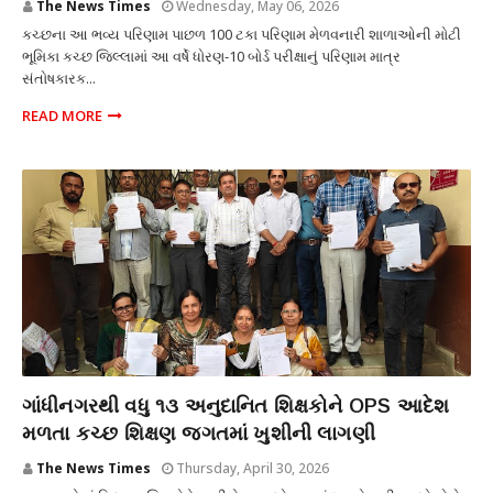
The News Times
Wednesday, May 06, 2026
કચ્છના આ ભવ્ય પરિણામ પાછળ 100 ટકા પરિણામ મેળવનારી શાળાઓની મોટી
ભૂમિકા કચ્છ જિલ્લામાં આ વર્ષે ધોરણ-10 બોર્ડ પરીક્ષાનું પરિણામ માત્ર
સંતોષકારક...
READ MORE
શિક્ષણ
ગાંધીનગરથી વધુ ૧૩ અનુદાનિત શિક્ષકોને OPS આદેશ
મળતા કચ્છ શિક્ષણ જગતમાં ખુશીની લાગણી
The News Times
Thursday, April 30, 2026