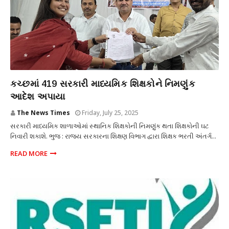
શિક્ષણ
કચ્છમાં 419 સરકારી માધ્યમિક શિક્ષકોને નિમણુંક
આદેશ અપાયા
The News Times
Friday, July 25, 2025
સરકારી માધ્યમિક શાળાઓમાં સ્થાનિક શિક્ષકોની નિમણુંક થતા શિક્ષકોની ઘટ
નિવારી શકાશે. ભુજ : રાજ્ય સરકારના શિક્ષણ વિભાગ દ્વારા શિક્ષક ભરતી અંતર્ગ...
READ MORE