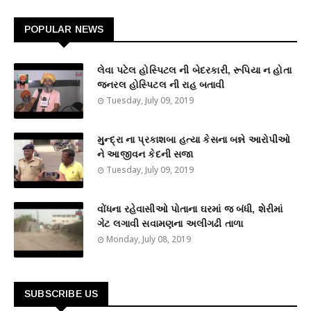
POPULAR NEWS
લેવા પટેલ હોસ્પિટલ ની બેદરકારી, રૂપિયા ન હોતા
જનરલ હોસ્પિટલ ની રાહ બતાવી
Tuesday, July 09, 2019
મુન્દ્રા ના પ્રકાશબા હત્યા કેસના બન્ને આરોપીઓ
ને આજીવન કેદની સજા
Tuesday, July 09, 2019
વોંધના રહેવાસીઓ પોતાના ઘરમાં જ બંધી, શેરીમાં
ગેટ લગાવી સવામણના અલીગઢી તાળા
Monday, July 08, 2019
SUBSCRIBE US