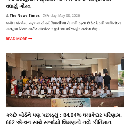
વધાર્યું ગૌરવ
The News Times
Friday, May 08, 2026
કાર્મેલ કોન્વેન્ટ સ્કૂલના ટોપર્સ વિધાર્થીઓ ને મળી રહ્યા છે ઠેર ઠેરથી અભિનંદન
માનકુવા સ્થિત કાર્મેલ કોન્વેન્ટ સ્કૂલે આ વર્ષે જાહેર થયેલા શૈક્...
READ MORE
શિક્ષણ
કચ્છે બોર્ડને પણ પછાડ્યું : 84.64% ધમાકેદાર પરિણામ,
662 એ-વન સાથે સર્જાયો શિક્ષણનો નવો કીર્તિમાન