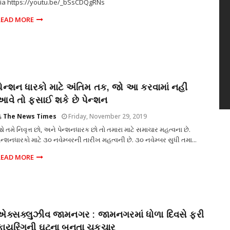
ia https://youtu.be/_bSsCDQgRNs
READ MORE
પેન્શન ધારકો માટે અંતિમ તક, જો આ કરવામાં નહીં
આવે તો ફસાઈ શકે છે પેન્શન
The News Times
Friday, November 29, 2019
ો તમે નિવૃત્ત છો, અને પેન્શનધારક છો તો તમારા માટે સમાચાર મહત્વના છે.
ેન્શનધારકો માટે ૩૦ નવેમ્બરની તારીખ મહત્વની છે. ૩૦ નવેમ્બર સુધી તમા...
READ MORE
એક્સક્લુઝીવ જામનગર : જામનગરમાં ધોળા દિવસે ફરી
ફાયરિંગની ઘટના બનતા ચકચાર