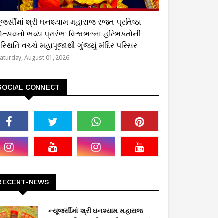
્મિક
ૂજર્સીમાં શ્રી ઘનશ્યામ મહારાજ રજત પ્રતિષ્ઠા
ોત્સવનો ભવ્ય પ્રારંભ: વિશ્વભરના હરિભક્તોની
્થિતિ વચ્ચે મહાપૂજાથી ગુંજ્યું મંદિર પરિસર
aturday, August 01, 2026
SOCIAL CONNECT
RECENT-NEWS
ન્યૂજર્સીમાં શ્રી ઘનશ્યામ મહારાજ