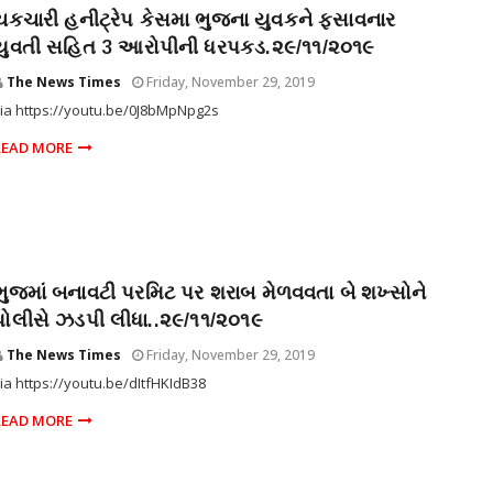
ચકચારી હનીટ્રેપ કેસમા ભુજના યુવકને ફસાવનાર
યુવતી સહિત 3 આરોપીની ધરપકડ.૨૯/૧૧/૨૦૧૯
The News Times
Friday, November 29, 2019
ia https://youtu.be/0J8bMpNpg2s
READ MORE
ભુજમાં બનાવટી પરમિટ પર શરાબ મેળવવતા બે શખ્સોને
પોલીસે ઝડપી લીધા..૨૯/૧૧/૨૦૧૯
The News Times
Friday, November 29, 2019
ia https://youtu.be/dItfHKIdB38
READ MORE