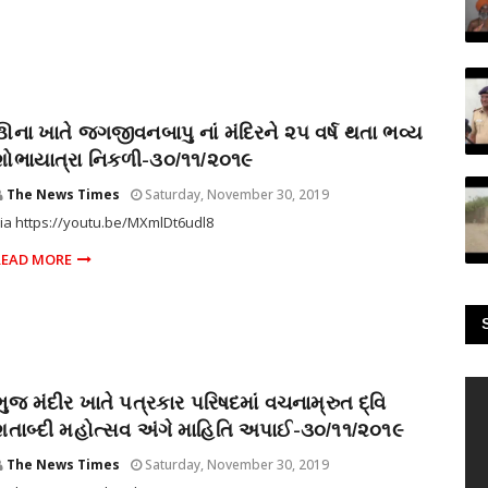
ઊના ખાતે જગજીવનબાપુ નાં મંદિરને ૨૫ વર્ષ થતા ભવ્ય
શોભાયાત્રા નિકળી-૩૦/૧૧/૨૦૧૯
The News Times
Saturday, November 30, 2019
ia https://youtu.be/MXmlDt6udl8
READ MORE
ભુજ મંદીર ખાતે પત્રકાર પરિષદમાં વચનામ્રુત દ્વિ
શતાબ્દી મહોત્સવ અંગે માહિતિ અપાઈ-૩૦/૧૧/૨૦૧૯
The News Times
Saturday, November 30, 2019