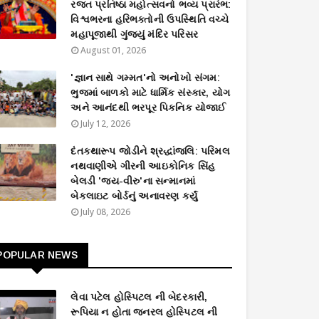
રજત પ્રતિષ્ઠા મહોત્સવનો ભવ્ય પ્રારંભ:
વિશ્વભરના હરિભક્તોની ઉપસ્થિતિ વચ્ચે
મહાપૂજાથી ગુંજ્યું મંદિર પરિસર
August 01, 2026
'જ્ઞાન સાથે ગમ્મત'નો અનોખો સંગમ:
ભુજમાં બાળકો માટે ધાર્મિક સંસ્કાર, યોગ
અને આનંદથી ભરપૂર પિકનિક યોજાઈ
July 12, 2026
દંતકથારૂપ જોડીને શ્રદ્ધાંજલિ: પરિમલ
નથવાણીએ ગીરની આઇકોનિક સિંહ
બેલડી 'જય-વીરુ'ના સન્માનમાં
બેકલાઇટ બોર્ડનું અનાવરણ કર્યું
July 08, 2026
POPULAR NEWS
લેવા પટેલ હોસ્પિટલ ની બેદરકારી,
રૂપિયા ન હોતા જનરલ હોસ્પિટલ ની