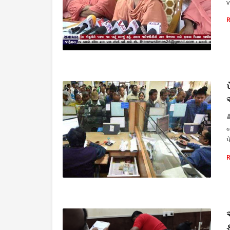
v
THE NEWS TIMES
જ
પ
બેન્ક