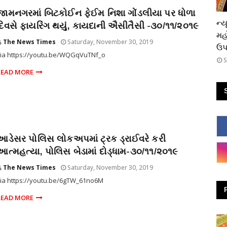
જામનગરમાં બિટકોઈન ફેઈમ નિશા ગોંડલીયા પર ધોળા
ધાર
ન્ય
દિવસે ફાયરિંગ થયું, કાયદાની ઐસીતૈસી -૩૦/૧૧/૨૦૧૯
મહ
The News Times
Saturday, November 30, 2019
ઉપસ
via https://youtu.be/WQGqVuTNf_o
S
READ MORE
આડેસર પોલિસ લોકઅપમાં ટ્રક ડ્રાઈવરે કરી
આત્મહત્યા, પોલિસ બેડામાં દોડ્ધામ-૩૦/૧૧/૨૦૧૯
The News Times
Saturday, November 30, 2019
ia https://youtu.be/6gTW_61no6M
READ MORE