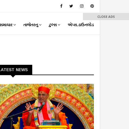
CLOSE ADS
સમાચાર
તાજેતરનુ
ટુલ્સ
એપ્સ.ડાઉનલોડ
LATEST NEWS