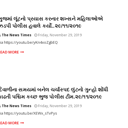
ભુજમાં લૂંટનો પ્રયાસ કરનાર શખ્સને મહિલાઓએ
ઝડપી પોલીસ હવાલે કર્યો..૨૯/૧૧/૨૦૧૯
The News Times
Friday, November 29, 2019
ia https://youtu.be/yKn4xoZgbEQ
READ MORE
દિવાળીના સમયમાં બનેલ ચર્ચાસ્પદ લુંટનો ગુન્હો શોંધી
કાઢતી પશ્ચિમ કચ્છ ભુજ પોલીસ ટીમ.૨૯/૧૧/૨૦૧૯
The News Times
Friday, November 29, 2019
ia https://youtu.be/XEWx_sTvPys
READ MORE