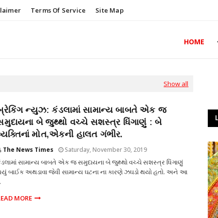
claimer
Terms Of Service
Site Map
HOME
Show all
બ્રેકિંગ ન્યુઝ: કંડલામાં સામાન્ય બાબતે એક જ
સમુદાયના બે જુથ્થો વચ્ચે સશસ્ત્ર ધિંગાણું : બે
વ્યક્તિનાં મોત,એકની હાલત ગંભીર.
The News Times
Saturday, November 30, 2019
ંડલામાં સામાન્ય બાબતે એક જ સમુદાયના બે જુથ્થો વચ્ચે સશસ્ત્ર ધિંગાણું
યું બાઈક અથડાવા જેવી સામાન્ય ઘટના ના કારણે ઝઘડો થયો હતો. અને આ
.
READ MORE