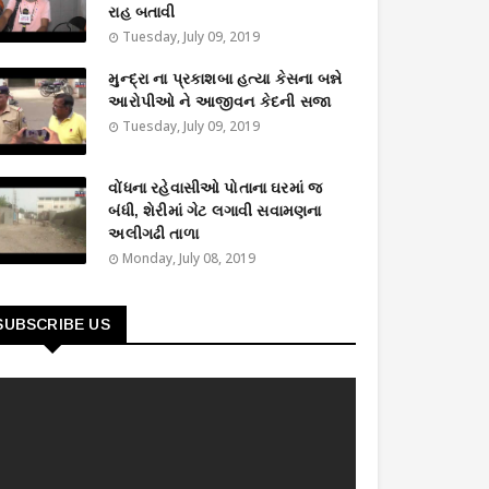
રાહ બતાવી
Tuesday, July 09, 2019
મુન્દ્રા ના પ્રકાશબા હત્યા કેસના બન્ને
આરોપીઓ ને આજીવન કેદની સજા
Tuesday, July 09, 2019
વોંધના રહેવાસીઓ પોતાના ઘરમાં જ
બંધી, શેરીમાં ગેટ લગાવી સવામણના
અલીગઢી તાળા
Monday, July 08, 2019
SUBSCRIBE US