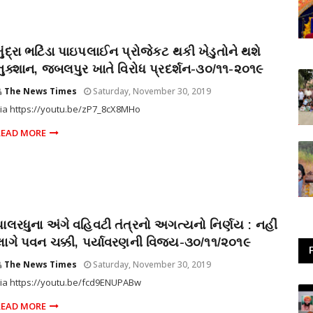
મુંદ્રા ભટિંડા પાઇપલાઈન પ્રોજેકટ થકી ખેડુતોને થશે
નુક્શાન, જબલપુર ખાતે વિરોધ પ્રદર્શન-૩૦/૧૧-૨૦૧૯
The News Times
Saturday, November 30, 2019
ia https://youtu.be/zP7_8cX8MHo
READ MORE
પાલરધુના અંગે વહિવટી તંત્રનો અગત્યનો નિર્ણય : નહીં
લાગે પવન ચક્કી, પર્યાવરણની વિજય-૩૦/૧૧/૨૦૧૯
The News Times
Saturday, November 30, 2019
ia https://youtu.be/fcd9ENUPABw
READ MORE