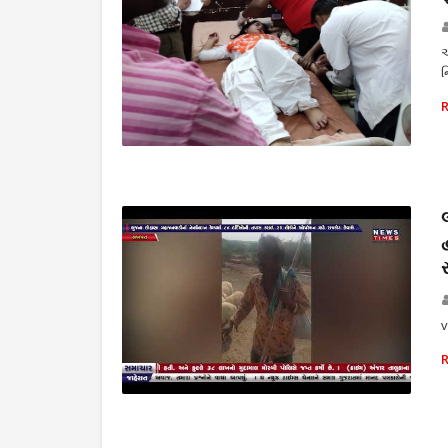
એ
ન
ક્રાઈમ
v
THE NEWS TIMES