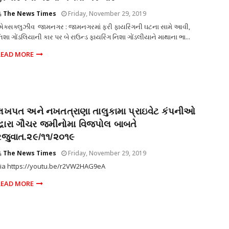
The News Times
Friday, November 29, 2019
ક્સક્લુઝીવ જામનગર : જામનગરમાં ફરી ફાયરિંગની ઘટના સામે આવી,
િશા ગોંડલિયાની કાર પર બે રાઉન્ડ ફાયરિંગ નિશા ગોંડલીયાને માથાના ભા...
READ MORE
લખપત અને નખતત્રાણા તાલુકામા પ્રાઇવેટ કંપનીઓ
દ્વારા ગૌચર જ્મીનોમા વિજ્પોલ બાબતે
રજુવાત.૨૯/૧૧/૨૦૧૯
The News Times
Friday, November 29, 2019
ia https://youtu.be/r2VW2HAG9eA
READ MORE