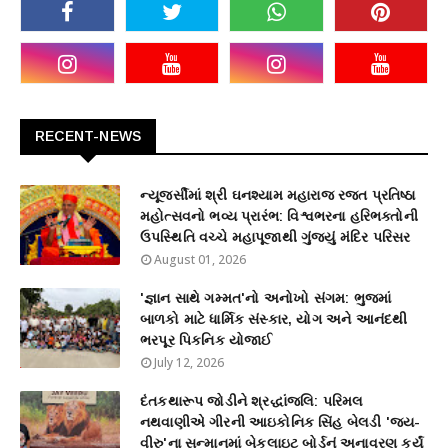
RECENT-NEWS
ન્યૂજર્સીમાં શ્રી ઘનશ્યામ મહારાજ રજત પ્રતિષ્ઠા
મહોત્સવનો ભવ્ય પ્રારંભ: વિશ્વભરના હરિભક્તોની
ઉપસ્થિતિ વચ્ચે મહાપૂજાથી ગુંજ્યું મંદિર પરિસર
August 01, 2026
'જ્ઞાન સાથે ગમ્મત'નો અનોખો સંગમ: ભુજમાં
બાળકો માટે ધાર્મિક સંસ્કાર, યોગ અને આનંદથી
ભરપૂર પિકનિક યોજાઈ
July 12, 2026
દંતકથારૂપ જોડીને શ્રદ્ધાંજલિ: પરિમલ
નથવાણીએ ગીરની આઇકોનિક સિંહ બેલડી 'જય-
વીરુ'ના સન્માનમાં બેકલાઇટ બોર્ડનું અનાવરણ કર્યું