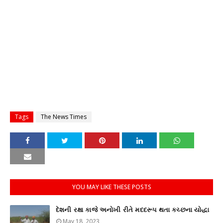
Tags
The News Times
YOU MAY LIKE THESE POSTS
દેશની રક્ષા કાજે અનોખી રીતે મદદરૂપ થતા કચ્છના યોદ્ધા
May 18, 2023