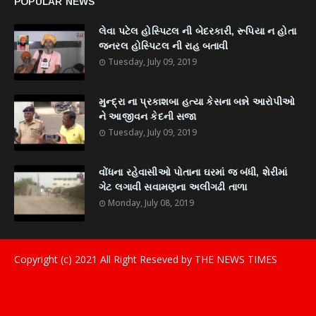
POPULAR NEWS
લેવા પટેલ હોસ્પિટલ ની બેદરકારી, રૂપિયા ન હોતા
જનરલ હોસ્પિટલ ની રાહ બતાવી
Tuesday, July 09, 2019
મુન્દ્રા ના પ્રકાશબા હત્યા કેસના બન્ને આરોપીઓ
ને આજીવન કેદની સજા
Tuesday, July 09, 2019
વોંધના રહેવાસીઓ પોતાના ઘરમાં જ બંધી, શેરીમાં
ગેટ લગાવી સવામણના અલીગઢી તાળા
Monday, July 08, 2019
Copyright (c) 2021
All Right Reseved by THE NEWS TIMES