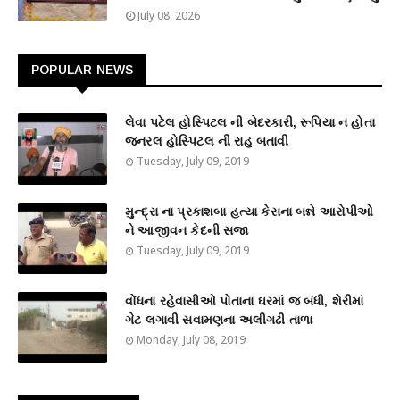
July 08, 2026
POPULAR NEWS
લેવા પટેલ હોસ્પિટલ ની બેદરકારી, રૂપિયા ન હોતા
જનરલ હોસ્પિટલ ની રાહ બતાવી
Tuesday, July 09, 2019
મુન્દ્રા ના પ્રકાશબા હત્યા કેસના બન્ને આરોપીઓ
ને આજીવન કેદની સજા
Tuesday, July 09, 2019
વોંધના રહેવાસીઓ પોતાના ઘરમાં જ બંધી, શેરીમાં
ગેટ લગાવી સવામણના અલીગઢી તાળા
Monday, July 08, 2019