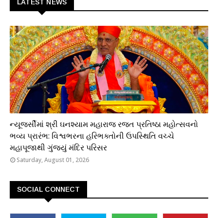
LATEST NEWS
ધાર્મિક
ન્યૂજર્સીમાં શ્રી ઘનશ્યામ મહારાજ રજત પ્રતિષ્ઠા મહોત્સવનો
ભવ્ય પ્રારંભ: વિશ્વભરના હરિભક્તોની ઉપસ્થિતિ વચ્ચે
મહાપૂજાથી ગુંજ્યું મંદિર પરિસર
Saturday, August 01, 2026
SOCIAL CONNECT