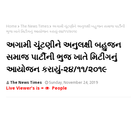
Home
The News Times
અગામી ચૂંટણીને અનુલક્ષી બહુજન સમાજ પાર્ટીની
ભુજ ખાતે મિટીંગનું આયોજન કરાયું-૨૪/૧૧/૨૦૧૯
અગામી ચૂંટણીને અનુલક્ષી બહુજન
સમાજ પાર્ટીની ભુજ ખાતે મિટીંગનું
આયોજન કરાયું-૨૪/૧૧/૨૦૧૯
The News Times
Sunday, November 24, 2019
Live Viewer's is =
People