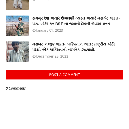
સમગ્ર દેશ જ્યારે ઉજવણી વ્યસ્ત જ્યારે નડાબેટ ભારત-
પાક. બોર્ડર પર BSF ના જવાનો દેશની સેવામાં મસ્ત
January 01, 2023
નડાબેટ નજીક ભારત- પાકિસ્તાન આંતરરાષ્ટ્રીય બોર્ડર
પરથી એક પાકિસ્તાની નાગરિક ઝડપાયો.
December 28, 2022
POST A COMMENT
0 Comments