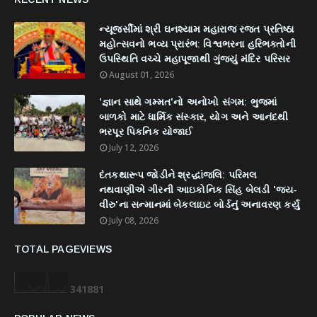
ન્યૂજર્સીમાં શ્રી ઘનશ્યામ મહારાજ રજત પ્રતિષ્ઠા
મહોત્સવનો ભવ્ય પ્રારંભ: વિશ્વભરના હરિભક્તોની
ઉપસ્થિતિ વચ્ચે મહાપૂજાથી ગુંજ્યું મંદિર પરિસર
August 01, 2026
'જ્ઞાન સાથે ગમ્મત'નો અનોખો સંગમ: ભુજમાં
બાળકો માટે ધાર્મિક સંસ્કાર, યોગ અને આનંદથી
ભરપૂર પિકનિક યોજાઈ
July 12, 2026
દંતકથારૂપ જોડીને શ્રદ્ધાંજલિ: પરિમલ
નથવાણીએ ગીરની આઇકોનિક સિંહ બેલડી 'જય-
વીરુ'ના સન્માનમાં બેકલાઇટ બોર્ડનું અનાવરણ કર્યું
July 08, 2026
TOTAL PAGEVIEWS
3
4
1
8
8
1