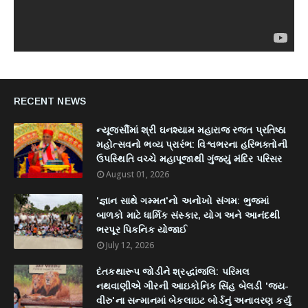
RECENT NEWS
ન્યૂજર્સીમાં શ્રી ઘનશ્યામ મહારાજ રજત પ્રતિષ્ઠા
મહોત્સવનો ભવ્ય પ્રારંભ: વિશ્વભરના હરિભક્તોની
ઉપસ્થિતિ વચ્ચે મહાપૂજાથી ગુંજ્યું મંદિર પરિસર
August 01, 2026
'જ્ઞાન સાથે ગમ્મત'નો અનોખો સંગમ: ભુજમાં
બાળકો માટે ધાર્મિક સંસ્કાર, યોગ અને આનંદથી
ભરપૂર પિકનિક યોજાઈ
July 12, 2026
દંતકથારૂપ જોડીને શ્રદ્ધાંજલિ: પરિમલ
નથવાણીએ ગીરની આઇકોનિક સિંહ બેલડી 'જય-
વીરુ'ના સન્માનમાં બેકલાઇટ બોર્ડનું અનાવરણ કર્યું