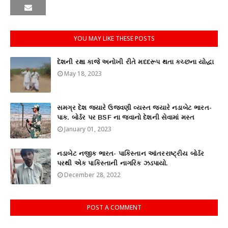
YOU MAY LIKE THESE POSTS
દેશની રક્ષા કાજે અનોખી રીતે મદદરૂપ થતા કચ્છના યોદ્ધા
May 18, 2023
સમગ્ર દેશ જ્યારે ઉજવણી વ્યસ્ત જ્યારે નડાબેટ ભારત-
પાક. બોર્ડર પર BSF ના જવાનો દેશની સેવામાં મસ્ત
January 01, 2023
નડાબેટ નજીક ભારત- પાકિસ્તાન આંતરરાષ્ટ્રીય બોર્ડર
પરથી એક પાકિસ્તાની નાગરિક ઝડપાયો.
December 28, 2022
POST A COMMENT