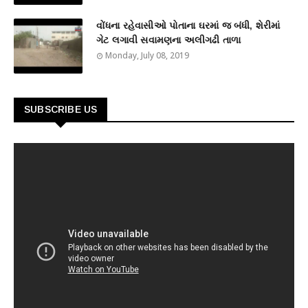
વોંધના રહેવાસીઓ પોતાના ઘરમાં જ બંધી, શેરીમાં
ગેટ લગાવી સવામણના અલીગઢી તાળા
Monday, July 08, 2019
SUBSCRIBE US