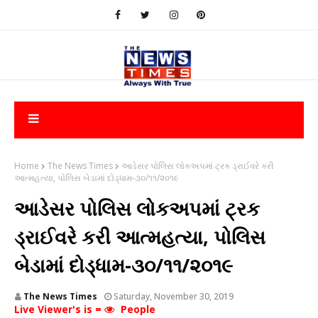
Home
The News Times
આડેસર પોલિસ લોકઅપમાં ટ્રક ડ્રાઈવરે કરી
આત્મહત્યા, પોલિસ બેડામાં દોડ્ધામ-૩૦/૧૧/૨૦૧૯
આડેસર પોલિસ લોકઅપમાં ટ્રક
ડ્રાઈવરે કરી આત્મહત્યા, પોલિસ
બેડામાં દોડ્ધામ-૩૦/૧૧/૨૦૧૯
The News Times
Saturday, November 30, 2019
Live Viewer's is =
People