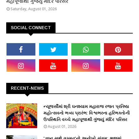
મહાપૂજાથી ગુંજ્યું મંદિર પરિસર
Saturday, August 01, 2026
SOCIAL CONNECT
RECENT-NEWS
ન્યૂજર્સીમાં શ્રી ઘનશ્યામ મહારાજ રજત પ્રતિષ્ઠા
મહોત્સવનો ભવ્ય પ્રારંભ: વિશ્વભરના હરિભક્તોની
ઉપસ્થિતિ વચ્ચે મહાપૂજાથી ગુંજ્યું મંદિર પરિસર
August 01, 2026
'જ્ઞાન સાથે ગમ્મત'નો અનોખો સંગમ: ભુજમાં