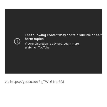
via https://youtu.be/6gTW_61no6M