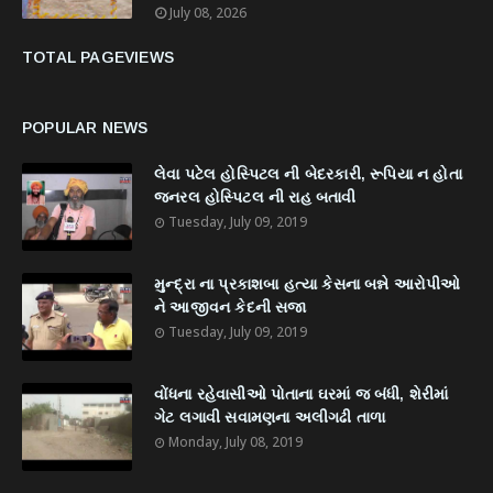
July 08, 2026
TOTAL PAGEVIEWS
POPULAR NEWS
લેવા પટેલ હોસ્પિટલ ની બેદરકારી, રૂપિયા ન હોતા
જનરલ હોસ્પિટલ ની રાહ બતાવી
Tuesday, July 09, 2019
મુન્દ્રા ના પ્રકાશબા હત્યા કેસના બન્ને આરોપીઓ
ને આજીવન કેદની સજા
Tuesday, July 09, 2019
વોંધના રહેવાસીઓ પોતાના ઘરમાં જ બંધી, શેરીમાં
ગેટ લગાવી સવામણના અલીગઢી તાળા
Monday, July 08, 2019