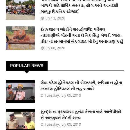
બાળકો માટે ધાર્મિક સંસ્કાર, યોગ અને આનંદથી
ભરપૂર પિકનિક યોજાઈ
July 12, 2026
દંતકથારૂપ જોડીને શ્રદ્ધાંજલિ: પરિમલ
નથવાણીએ ગીરની આઇકોનિક સિંહ બેલડી 'જય-
વીરુ'ના સન્માનમાં બેકલાઇટ બોર્ડનું અનાવરણ કર્યું
July 08, 2026
POPULAR NEWS
લેવા પટેલ હોસ્પિટલ ની બેદરકારી, રૂપિયા ન હોતા
જનરલ હોસ્પિટલ ની રાહ બતાવી
Tuesday, July 09, 2019
મુન્દ્રા ના પ્રકાશબા હત્યા કેસના બન્ને આરોપીઓ
ને આજીવન કેદની સજા
Tuesday, July 09, 2019