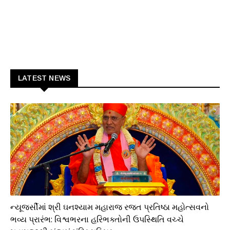
LATEST NEWS
ધાર્મિક
ન્યૂજર્સીમાં શ્રી ઘનશ્યામ મહારાજ રજત પ્રતિષ્ઠા મહોત્સવનો
ભવ્ય પ્રારંભ: વિશ્વભરના હરિભક્તોની ઉપસ્થિતિ વચ્ચે