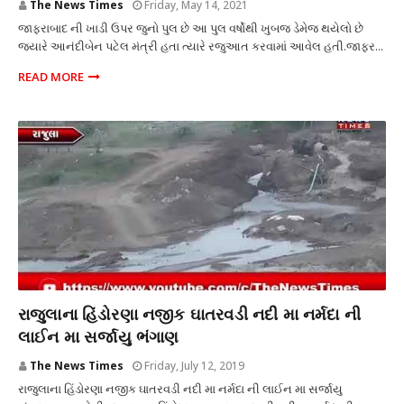
The News Times
Friday, May 14, 2021
જાફરાબાદ ની ખાડી ઉપર જુનો પુલ છે આ પુલ વર્ષોથી ખુબજ ડેમેજ થયેલો છે
જ્યારે આનંદીબેન પટેલ મંત્રી હતા ત્યારે રજુઆત કરવામાં આવેલ હતી.જાફર...
READ MORE
સમસ્યા
રાજુલાના હિંડોરણા નજીક ઘાતરવડી નદી મા નર્મદા ની
લાઈન મા સર્જાયુ ભંગાણ
The News Times
Friday, July 12, 2019
રાજુલાના હિંડોરણા નજીક ઘાતરવડી નદી મા નર્મદા ની લાઈન મા સર્જાયુ