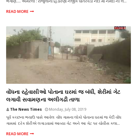
ભંગાણ..... અમરેલી : રાજુલાના હિંડોરણા નજીક ઘાતરવડી નદી મા નર્મદા ની લ...
READ MORE
સમસ્યા
વોંધના રહેવાસીઓ પોતાના ઘરમાં જ બંધી, શેરીમાં ગેટ
લગાવી સવામણના અલીગઢી તાળા
The News Times
Monday, July 08, 2019
પૂર્વ કચ્છના ભચાઉ પાસે આવેલ વોંધ ગામના લોકો પોતાના ઘરમાં જ કેદી વોંધ
ગામમાં દરેક શેરીએ લગાડવામાં આવ્યા ગેટ અને આ ગેટ પર ચોવીસ કલા...
READ MORE