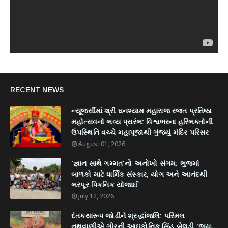
RECENT NEWS
ન્યૂજર્સીમાં શ્રી ઘનશ્યામ મહારાજ રજત પ્રતિષ્ઠા
મહોત્સવનો ભવ્ય પ્રારંભ: વિશ્વભરના હરિભક્તોની
ઉપસ્થિતિ વચ્ચે મહાપૂજાથી ગુંજ્યું મંદિર પરિસર
August 01, 2026
'જ્ઞાન સાથે ગમ્મત'નો અનોખો સંગમ: ભુજમાં
બાળકો માટે ધાર્મિક સંસ્કાર, યોગ અને આનંદથી
ભરપૂર પિકનિક યોજાઈ
July 12, 2026
દંતકથારૂપ જોડીને શ્રદ્ધાંજલિ: પરિમલ
નથવાણીએ ગીરની આઇકોનિક સિંહ બેલડી 'જય-