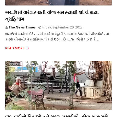
સમસ્યા
ભચાઉમાં વારંવાર થતી વીજ સમસ્યાથી લોકો થયા
ત્રાહિમામ
The News Times
Friday, September 29, 2023
ભચાઉમાં આવેલા વોર્ડ નં.7 માં આવેલા ભઠ્ઠા વિસ્તારમાં વારંવાર થતાં વીજ વિક્ષેપના
કારણે રહેવાસીઓ ત્રાહિમામ પોકારી ઉઠ્યા છે. હાલત એવી થઈ છે કે, ...
READ MORE
સમસ્યા