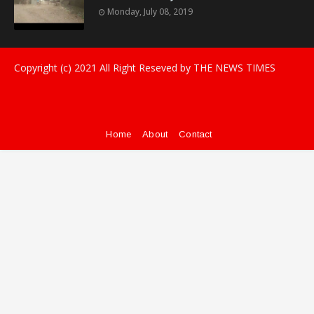
Monday, July 08, 2019
Copyright (c) 2021
All Right Reseved by THE NEWS TIMES
Home
About
Contact