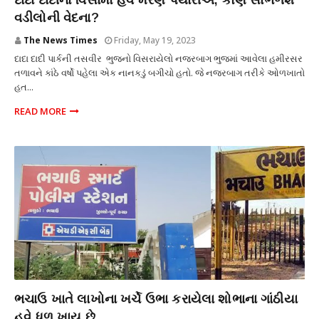
દાદા દાદીનો વિસામો હવે મરણ પથારીએ, કોણ સાંભળશે
વડીલોની વેદના?
The News Times
Friday, May 19, 2023
દાદા દાદી પાર્કની તસવીર ભુજનો વિસરાયેલો નજરબાગ ભુજમાં આવેલા હમીરસર
તળાવને કાંઠે વર્ષો પહેલા એક નાનકડું બગીચો હતો. જે નજરબાગ તરીકે ઓળખાતો
હત...
READ MORE
સમસ્યા
ભચાઉ ખાતે લાખોના ખર્ચે ઉભા કરાયેલા શોભાના ગાંઠીયા
હવે ધુળ ખાય છે.