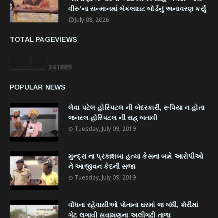
વીરુ'ના સન્માનમાં બેકલાઇટ બોર્ડનું અનાવરણ કર્યું
July 08, 2026
TOTAL PAGEVIEWS
3
4
1
8
8
9
POPULAR NEWS
લેવા પટેલ હોસ્પિટલ ની બેદરકારી, રૂપિયા ન હોતા
જનરલ હોસ્પિટલ ની રાહ બતાવી
Tuesday, July 09, 2019
મુન્દ્રા ના પ્રકાશબા હત્યા કેસના બન્ને આરોપીઓ
ને આજીવન કેદની સજા
Tuesday, July 09, 2019
વોંધના રહેવાસીઓ પોતાના ઘરમાં જ બંધી, શેરીમાં
ગેટ લગાવી સવામણના અલીગઢી તાળા