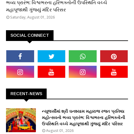
ભવ્ય પ્રારંભ: વિશ્વભરના હરિભક્તોની ઉપસ્થિતિ વચ્ચે
મહાપૂજાથી ગુંજ્યું મંદિર પરિસર
Saturday, August 01, 2026
SOCIAL CONNECT
RECENT-NEWS
ન્યૂજર્સીમાં શ્રી ઘનશ્યામ મહારાજ રજત પ્રતિષ્ઠા
મહોત્સવનો ભવ્ય પ્રારંભ: વિશ્વભરના હરિભક્તોની
ઉપસ્થિતિ વચ્ચે મહાપૂજાથી ગુંજ્યું મંદિર પરિસર
August 01, 2026