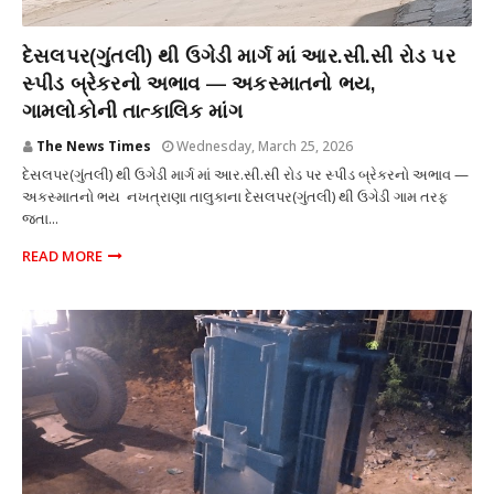
સમસ્યા
દેસલપર(ગુંતલી) થી ઉગેડી માર્ગ માં આર.સી.સી રોડ પર
સ્પીડ બ્રેકરનો અભાવ — અકસ્માતનો ભય,
ગામલોકોની તાત્કાલિક માંગ
The News Times
Wednesday, March 25, 2026
દેસલપર(ગુંતલી) થી ઉગેડી માર્ગ માં આર.સી.સી રોડ પર સ્પીડ બ્રેકરનો અભાવ —
અકસ્માતનો ભય નખત્રાણા તાલુકાના દેસલપર(ગુંતલી) થી ઉગેડી ગામ તરફ
જતા...
READ MORE