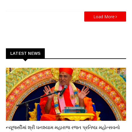
Load More
LATEST NEWS
ધાર્મિક
ન્યૂજર્સીમાં શ્રી ઘનશ્યામ મહારાજ રજત પ્રતિષ્ઠા મહોત્સવનો