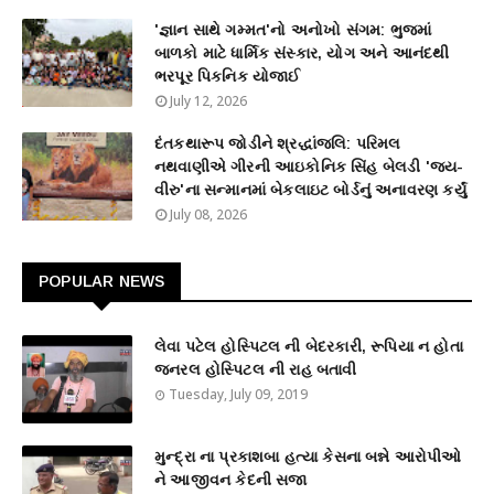
'જ્ઞાન સાથે ગમ્મત'નો અનોખો સંગમ: ભુજમાં
બાળકો માટે ધાર્મિક સંસ્કાર, યોગ અને આનંદથી
ભરપૂર પિકનિક યોજાઈ
July 12, 2026
દંતકથારૂપ જોડીને શ્રદ્ધાંજલિ: પરિમલ
નથવાણીએ ગીરની આઇકોનિક સિંહ બેલડી 'જય-
વીરુ'ના સન્માનમાં બેકલાઇટ બોર્ડનું અનાવરણ કર્યું
July 08, 2026
POPULAR NEWS
લેવા પટેલ હોસ્પિટલ ની બેદરકારી, રૂપિયા ન હોતા
જનરલ હોસ્પિટલ ની રાહ બતાવી
Tuesday, July 09, 2019
મુન્દ્રા ના પ્રકાશબા હત્યા કેસના બન્ને આરોપીઓ
ને આજીવન કેદની સજા