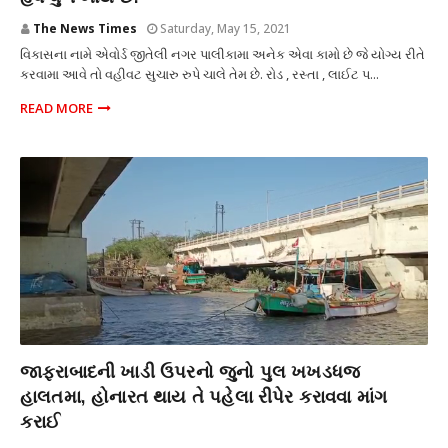
The News Times
Saturday, May 15, 2021
વિકાસના નામે એવોર્ડ જીતેલી નગર પાલીકામા અનેક એવા કામો છે જે યોગ્ય રીતે
કરવામા આવે તો વહીવટ સુચારુ રુપે ચાલે તેમ છે. રોડ , રસ્તા , લાઈટ પ...
READ MORE
સમસ્યા
જાફરાબાદની ખાડી ઉપરનો જુનો પુલ ખખડધજ
હાલતમા, હોનારત થાય તે પહેલા રીપેર કરાવવા માંગ
કરાઈ