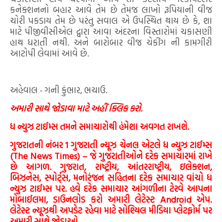
કનેક્શનનો બહાર આવે તેમ છે તેમજ લાખો રૂપિયાની વીજ
ચોરી પકડાય તેમ છે પરંતુ સવાલ એ ઉપસ્થિત થાય છે કે, શા
માટે પીજીવીસીએલ દ્વારા આવા અંદરના વિસ્તારોમાં ચકાસણી
હાથ ધરાતી નથી. અને બારોબાર વીજ ચેકીંગ ની કામગીરી
આટોપી લેવામાં આવે છે.
અહેવાલ - ગની કુંભાર, ભચાઉ.
અમારી સાથે જોડાવા માટે અહીં ક્લિક કરો.
ધ ન્યુઝ ટાઈમ્સ તમને સમાચારોથી હંમેશા અવગત રાખશે.
ગુજરાતની નંબર 1 ગુજરાતી ન્યૂઝ ચેનલ એટલે ધ ન્યુઝ ટાઈમ્સ
(The News Times) – જે ગુજરાતીઓને દરેક સમાચારમાં રાખે
છે આગળ. ગુજરાત, રાષ્ટ્રીય, આંતરરાષ્ટ્રીય, ઇલેક્શન,
બિઝનેસ, સ્પોર્ટ્સ, મનોરંજન સહિતના દરેક સમાચાર વાંચો ધ
ન્યુઝ ટાઈમ્સ પર. હવે દરેક સમાચાર આંગળીના ટેરવે આપના
મોબાઈલમા, ડાઉનલોડ કરો અમારી લેટેસ્ટ Android એપ.
લેટેસ્ટ ન્યૂઝથી અપડેટ રહેવા માટે સોશ્યિલ મીડિયા પ્લેટફોર્મ પર
અમારી સાથે જોડાઓ.