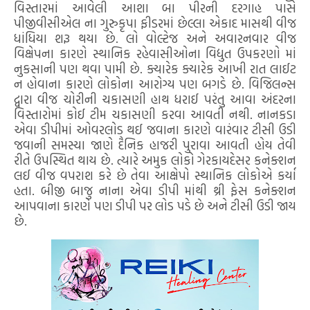
વિસ્તારમાં આવેલી આશા બા પીરની દરગાહ પાસે
પીજીવીસીએલ ના ગુરુકૃપા ફીડરમાં છેલ્લા એકાદ માસથી વીજ
ધાંધિયા શરૂ થયા છે. લો વોલ્ટેજ અને અવારનવાર વીજ
વિક્ષેપના કારણે સ્થાનિક રહેવાસીઓના વિદ્યુત ઉપકરણો માં
નુકસાની પણ થવા પામી છે. ક્યારેક ક્યારેક આખી રાત લાઈટ
ન હોવાના કારણે લોકોના આરોગ્ય પણ બગડે છે. વિજિલન્સ
દ્વારા વીજ ચોરીની ચકાસણી હાથ ધરાઈ પરંતુ આવા અંદરના
વિસ્તારોમાં કોઈ ટીમ ચકાસણી કરવા આવતી નથી. નાનકડા
એવા ડીપીમાં ઓવરલોડ થઈ જવાના કારણે વારંવાર ટીસી ઉડી
જવાની સમસ્યા જાણે દૈનિક હાજરી પુરાવા આવતી હોય તેવી
રીતે ઉપસ્થિત થાય છે. ત્યારે અમુક લોકો ગેરકાયદેસર કનેક્શન
લઈ વીજ વપરાશ કરે છે તેવા આક્ષેપો સ્થાનિક લોકોએ કર્યા
હતા. બીજી બાજુ નાના એવા ડીપી માંથી થ્રી ફેસ કનેક્શન
આપવાના કારણે પણ ડીપી પર લોડ પડે છે અને ટીસી ઉડી જાય
છે.