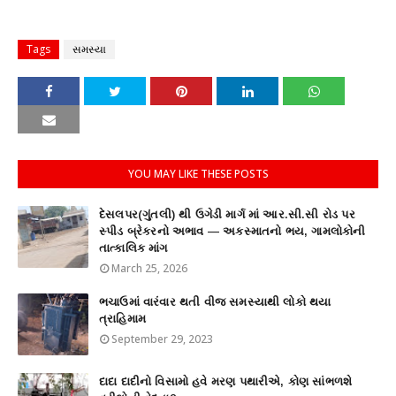
Tags
સમસ્યા
YOU MAY LIKE THESE POSTS
દેસલપર(ગુંતલી) થી ઉગેડી માર્ગ માં આર.સી.સી રોડ પર
સ્પીડ બ્રેકરનો અભાવ — અકસ્માતનો ભય, ગામલોકોની
તાત્કાલિક માંગ
March 25, 2026
ભચાઉમાં વારંવાર થતી વીજ સમસ્યાથી લોકો થયા
ત્રાહિમામ
September 29, 2023
દાદા દાદીનો વિસામો હવે મરણ પથારીએ, કોણ સાંભળશે