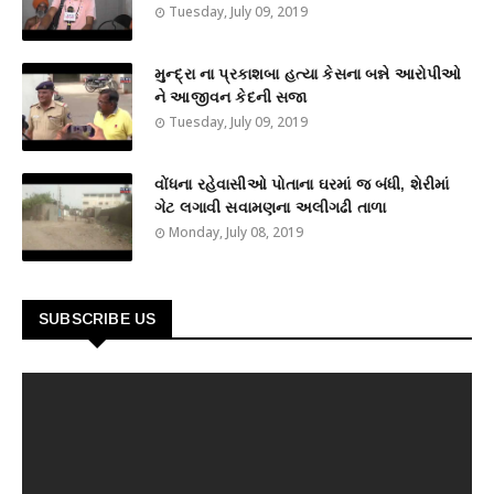
Tuesday, July 09, 2019
મુન્દ્રા ના પ્રકાશબા હત્યા કેસના બન્ને આરોપીઓ
ને આજીવન કેદની સજા
Tuesday, July 09, 2019
વોંધના રહેવાસીઓ પોતાના ઘરમાં જ બંધી, શેરીમાં
ગેટ લગાવી સવામણના અલીગઢી તાળા
Monday, July 08, 2019
SUBSCRIBE US