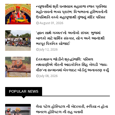
ન્યૂજર્સીમાં શ્રી ઘનશ્યામ મહારાજ રજત પ્રતિષ્ઠા
મહોત્સવનો ભવ્ય પ્રારંભ: વિશ્વભરના હરિભક્તોની
ઉપસ્થિતિ વચ્ચે મહાપૂજાથી ગુંજ્યું મંદિર પરિસર
August 01, 2026
'જ્ઞાન સાથે ગમ્મત'નો અનોખો સંગમ: ભુજમાં
બાળકો માટે ધાર્મિક સંસ્કાર, યોગ અને આનંદથી
ભરપૂર પિકનિક યોજાઈ
July 12, 2026
દંતકથારૂપ જોડીને શ્રદ્ધાંજલિ: પરિમલ
નથવાણીએ ગીરની આઇકોનિક સિંહ બેલડી 'જય-
વીરુ'ના સન્માનમાં બેકલાઇટ બોર્ડનું અનાવરણ કર્યું
July 08, 2026
POPULAR NEWS
લેવા પટેલ હોસ્પિટલ ની બેદરકારી, રૂપિયા ન હોતા
જનરલ હોસ્પિટલ ની રાહ બતાવી