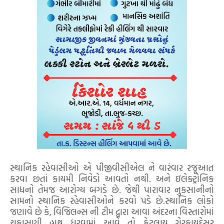
સ્થાનિક રહેવાસીઓ એ પીજીવીસીએલ ને વારંવાર રજૂઆત
કરવા છતાં કાયમી નિવેડો આવતો નથી. અને ઇલેક્ટ્રોનિક
સાધનો તેમજ આરોગ્ય બગડે છે. જેથી પારાવાર નુકસાનીનો
સામનો સ્થાનિક રહેવાસીઓને કરવો પડે છે.સ્થાનિક લોકો
જણાવે છે કે, વિજિલન્સ ની ટીમ દ્વારા આવા અંદરના વિસ્તારોમાં
ચકાસણી હાથ ધરવામાં આવે તો કેટલાય ગેરકાયદેસર