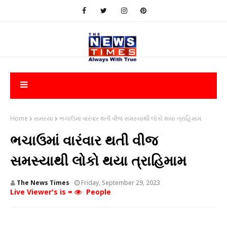
Home
સમસ્યા
ભચાઉમાં વારંવાર થતી વીજ સમસ્યાથી લોકો થયા ત્રાહિમામ
ભચાઉમાં વારંવાર થતી વીજ
સમસ્યાથી લોકો થયા ત્રાહિમામ
The News Times
Friday, September 29, 2023
Live Viewer's is =
People