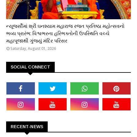
ધાર્મિક
ન્યૂજર્સીમાં શ્રી ઘનશ્યામ મહારાજ રજત પ્રતિષ્ઠા મહોત્સવનો
ભવ્ય પ્રારંભ: વિશ્વભરના હરિભક્તોની ઉપસ્થિતિ વચ્ચે
મહાપૂજાથી ગુંજ્યું મંદિર પરિસર
Saturday, August 01, 2026
SOCIAL CONNECT
RECENT-NEWS