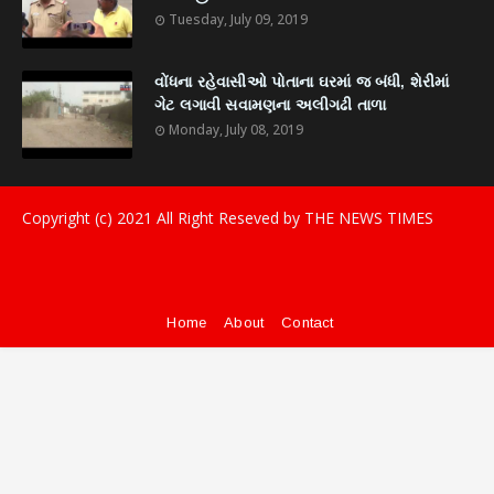
Tuesday, July 09, 2019
વોંધના રહેવાસીઓ પોતાના ઘરમાં જ બંધી, શેરીમાં
ગેટ લગાવી સવામણના અલીગઢી તાળા
Monday, July 08, 2019
Copyright (c) 2021
All Right Reseved by THE NEWS TIMES
Home
About
Contact