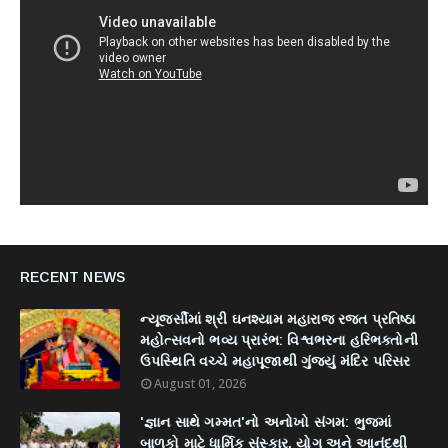
RECENT NEWS
ન્યૂજર્સીમાં શ્રી ઘનશ્યામ મહારાજ રજત પ્રતિષ્ઠા
મહોત્સવનો ભવ્ય પ્રારંભ: વિશ્વભરના હરિભક્તોની
ઉપસ્થિતિ વચ્ચે મહાપૂજાથી ગુંજ્યું મંદિર પરિસર
August 01, 2026
'જ્ઞાન સાથે ગમ્મત'નો અનોખો સંગમ: ભુજમાં
બાળકો માટે ધાર્મિક સંસ્કાર, યોગ અને આનંદથી