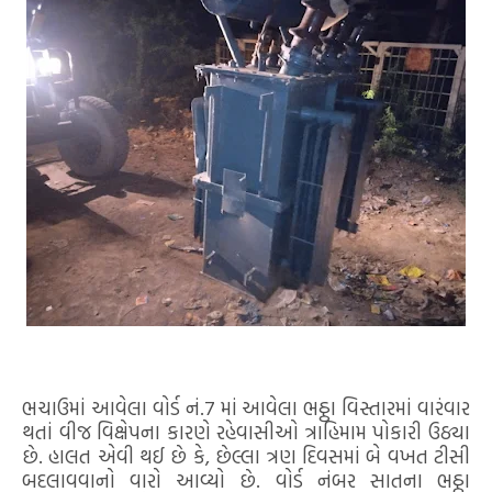
ભચાઉમાં આવેલા વોર્ડ નં.7 માં આવેલા ભઠ્ઠા વિસ્તારમાં વારંવાર
થતાં વીજ વિક્ષેપના કારણે રહેવાસીઓ ત્રાહિમામ પોકારી ઉઠ્યા
છે. હાલત એવી થઈ છે કે, છેલ્લા ત્રણ દિવસમાં બે વખત ટીસી
બદલાવવાનો વારો આવ્યો છે. વોર્ડ નંબર સાતના ભઠ્ઠા