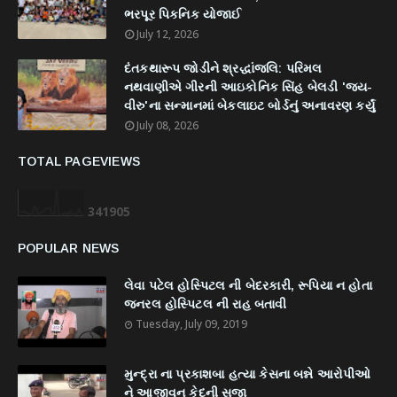
ભરપૂર પિકનિક યોજાઈ
July 12, 2026
દંતકથારૂપ જોડીને શ્રદ્ધાંજલિ: પરિમલ
નથવાણીએ ગીરની આઇકોનિક સિંહ બેલડી 'જય-
વીરુ'ના સન્માનમાં બેકલાઇટ બોર્ડનું અનાવરણ કર્યું
July 08, 2026
TOTAL PAGEVIEWS
3
4
1
9
0
5
POPULAR NEWS
લેવા પટેલ હોસ્પિટલ ની બેદરકારી, રૂપિયા ન હોતા
જનરલ હોસ્પિટલ ની રાહ બતાવી
Tuesday, July 09, 2019
મુન્દ્રા ના પ્રકાશબા હત્યા કેસના બન્ને આરોપીઓ
ને આજીવન કેદની સજા