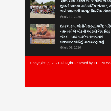
'જ્ઞાન સાથે ગમ્મત'નો અનોખો સંગમ
ભુજમાં બાળકો માટે ધાર્મિક સંસ્કાર, 
અને આનંદથી ભરપૂર પિકનિક યોજ
July 12, 2026
દંતકથારૂપ જોડીને શ્રદ્ધાંજલિ: પર
નથવાણીએ ગીરની આઇકોનિક સિંહ
બેલડી 'જય-વીરુ'ના સન્માનમાં
બેકલાઇટ બોર્ડનું અનાવરણ કર્યું
July 08, 2026
Copyright (c) 2021
All Right Reseved by THE NEW