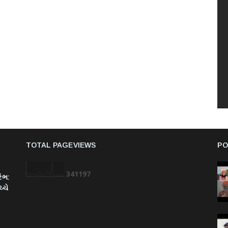
TOTAL PAGEVIEWS
PO
3
4
1
1
9
7
રંભ:
્ચે