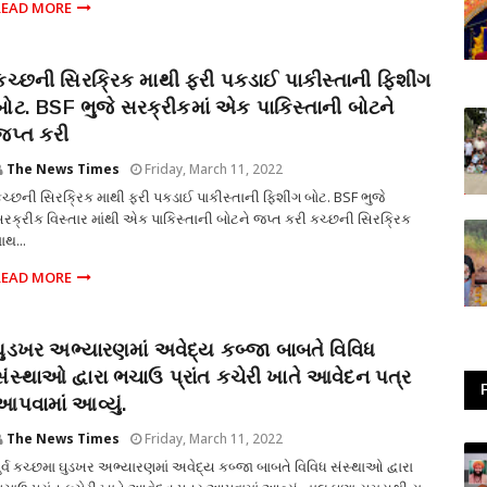
READ MORE
કચ્છની સિરક્રિક માથી ફરી પકડાઈ પાકીસ્તાની ફિશીંગ
બોટ. BSF ભુજે સરક્રીકમાં એક પાકિસ્તાની બોટને
જપ્ત કરી
The News Times
Friday, March 11, 2022
ચ્છની સિરક્રિક માથી ફરી પકડાઈ પાકીસ્તાની ફિશીંગ બોટ. BSF ભુજે
રક્રીક વિસ્તાર માંથી એક પાકિસ્તાની બોટને જપ્ત કરી કચ્છની સિરક્રિક
ાથ...
READ MORE
ઘુડખર અભ્યારણમાં અવેદ્ય કબ્જા બાબતે વિવિધ
સંસ્થાઓ દ્વારા ભચાઉ પ્રાંત કચેરી ખાતે આવેદન પત્ર
આપવામાં આવ્યું.
The News Times
Friday, March 11, 2022
ુર્વ કચ્છમા ઘુડખર અભ્યારણમાં અવેદ્ય કબ્જા બાબતે વિવિધ સંસ્થાઓ દ્વારા