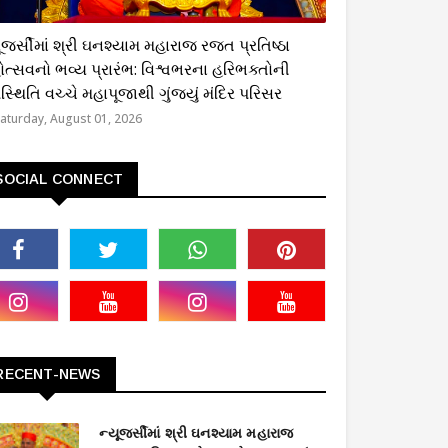
્મિક
ૂજર્સીમાં શ્રી ઘનશ્યામ મહારાજ રજત પ્રતિષ્ઠા
ોત્સવનો ભવ્ય પ્રારંભ: વિશ્વભરના હરિભક્તોની
્થિતિ વચ્ચે મહાપૂજાથી ગુંજ્યું મંદિર પરિસર
aturday, August 01, 2026
SOCIAL CONNECT
RECENT-NEWS
ન્યૂજર્સીમાં શ્રી ઘનશ્યામ મહારાજ