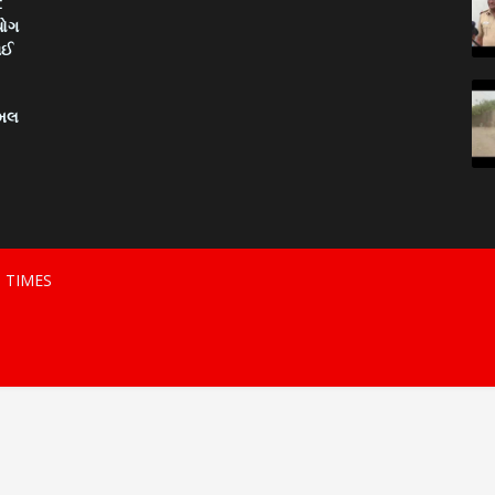
:
યોગ
ાઈ
િમલ
S TIMES