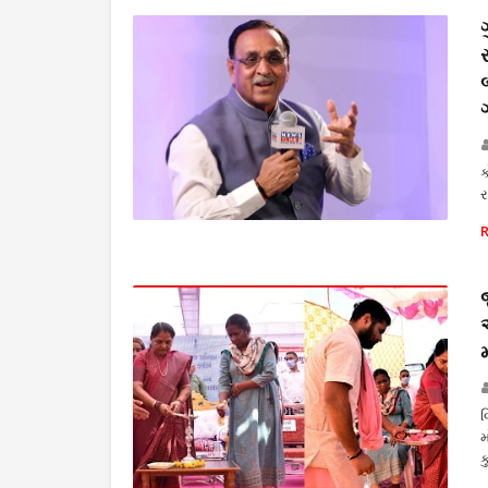
ક
ર
રાજકારણ
વ
મ
ક