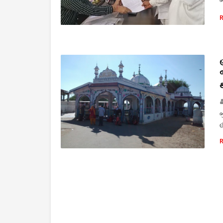
ભ
આવેદનપત્ર
ભ
હ
સરકાર