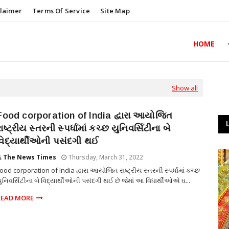
claimer
Terms Of Service
Site Map
HOME
Show all
Food corporation of India દ્વારા આયોજિત
રાષ્ટ્રીય સ્તરની સ્પર્ધામાં કચ્છ યુનિવર્સિટીના બે
વિદ્યાર્થીઓની પસંદગી થઈ
The News Times
Thursday, March 31, 2022
ood corporation of India દ્વારા આયોજિત રાષ્ટ્રીય સ્તરની સ્પર્ધામાં કચ્છ
ુનિવર્સિટીના બે વિદ્યાર્થીઓની પસંદગી થઈ છે જેમાં આ વિધાર્થીઓએ ઘ...
READ MORE