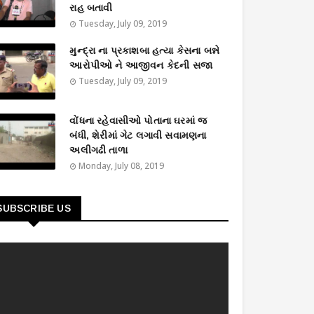
રાહ બતાવી
Tuesday, July 09, 2019
મુન્દ્રા ના પ્રકાશબા હત્યા કેસના બન્ને
આરોપીઓ ને આજીવન કેદની સજા
Tuesday, July 09, 2019
વોંધના રહેવાસીઓ પોતાના ઘરમાં જ
બંધી, શેરીમાં ગેટ લગાવી સવામણના
અલીગઢી તાળા
Monday, July 08, 2019
SUBSCRIBE US