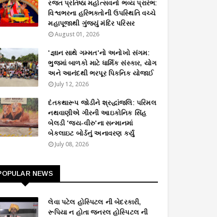
રજત પ્રતિષ્ઠા મહોત્સવનો ભવ્ય પ્રારંભ:
વિશ્વભરના હરિભક્તોની ઉપસ્થિતિ વચ્ચે
મહાપૂજાથી ગુંજ્યું મંદિર પરિસર
August 01, 2026
'જ્ઞાન સાથે ગમ્મત'નો અનોખો સંગમ:
ભુજમાં બાળકો માટે ધાર્મિક સંસ્કાર, યોગ
અને આનંદથી ભરપૂર પિકનિક યોજાઈ
July 12, 2026
દંતકથારૂપ જોડીને શ્રદ્ધાંજલિ: પરિમલ
નથવાણીએ ગીરની આઇકોનિક સિંહ
બેલડી 'જય-વીરુ'ના સન્માનમાં
બેકલાઇટ બોર્ડનું અનાવરણ કર્યું
July 08, 2026
POPULAR NEWS
લેવા પટેલ હોસ્પિટલ ની બેદરકારી,
રૂપિયા ન હોતા જનરલ હોસ્પિટલ ની