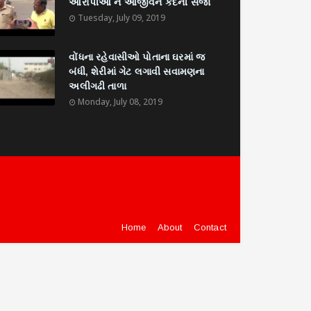
આરોપીઓ ને આજીવન કેદની સજા
Tuesday, July 09, 2019
વોંધના રહેવાસીઓ પોતાના ઘરમાં જ
બંધી, શેરીમાં ગેટ લગાવી સવામણના
અલીગઢી તાળા
Monday, July 08, 2019
Home
About
Contact