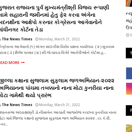
ગુજરાત રાજયના પુર્વ મુખ્યમંત્રીશ્રી વિજય રૂપાણી
ધાર
ન્ય
સામે સહારાની જમીનમાં હેતુ ફે૨ કરવા અંગેના
મહ
બદનક્ષીના આક્ષેપો કરનાર કોગ્રેસના આગેવાનોને
ઉપસ
ગાંધીનગર કોર્ટના તેડા
S
The News Times
Monday, March 21, 2022
ોગ્રેસના આગેવાનો (૧ ) અંગત મદદનીશ વિરોધ પક્ષના કાર્યાલય ( ૨ ) સુખરામ
ાઠવા ( ૩ ) શૈલેષ પરમાર ( ૪ ) સી.જે.ચાવડા વિગેરે આરોપીઓને કોર્ટમા હ...
READ MORE
જીલ્લા કક્ષાના સુજલામ સુફલામ જળઅભિયાન-૨૦૨૨
અભિયાનના પાંચમા તબક્કાનો નાના મોટા કુનરીયા નાના
મોટા ગામેથી થયો પ્રારંભ
The News Times
Monday, March 21, 2022
િધાનસભા અધ્યક્ષાશ્રી ડો.નીમાબેન આચાર્યે આજરોજ કચ્છના કુનરીયા નાના
ોટા ગામે જિલ્લા કક્ષાનો સુજલામ સુફલામ જળ અભિયાન ૨૦૨૨ , ૬૬ કે.વી.
ુનર...