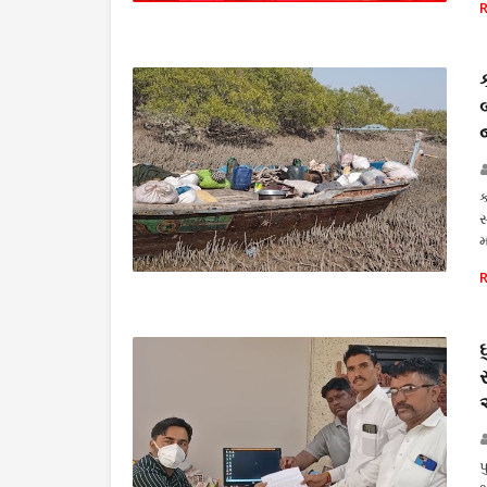
સરકાર
ક
સ
મ
ક્રાઈમ
પ