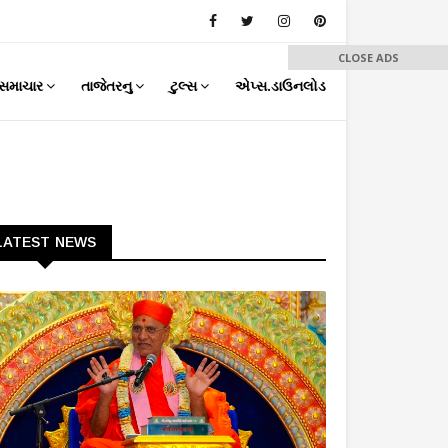
CLOSE ADS
સમાચાર
તાજેતરનુ
ટુલ્સ
એપ્સ.ડાઉનલોડ
LATEST NEWS