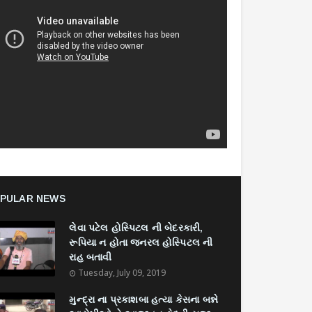
PULAR NEWS
લેવા પટેલ હોસ્પિટલ ની બેદરકારી,
રૂપિયા ન હોતા જનરલ હોસ્પિટલ ની
રાહ બતાવી
Tuesday, July 09, 2019
મુન્દ્રા ના પ્રકાશબા હત્યા કેસના બન્ને