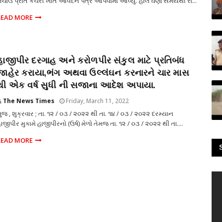
ચાઉ પ્રાંત કચેરી ખાતે આવેદન પત્ર આપવામાં આવ્યું. હાલ ઘણા સમયથી રા...
READ MORE
હાજીપીર દરગાહ અને કરોળપીર સંકુલ માટે પ્રતિબંધ
જાહેર કરાયા,ભંગ અથવા ઉલ્લંઘન કરનારને ચાર માસ
થી એક વર્ષ સુધી ની સજાના આદેશ અપાયા.
The News Times
Friday, March 11, 2022
ુજ , શુક્રવાર ; તા. ૧૨ / ૦૩ / ૨૦૨૨ થી તા. ૧૪ / ૦૩ / ૨૦૨૨ દરમ્યાન
ાજીપીર મુકામે હાજીપીરનો (ઉર્ષ) મેળો તેમજ તા. ૧૨ / ૦૩ / ૨૦૨૨ થી તા....
READ MORE