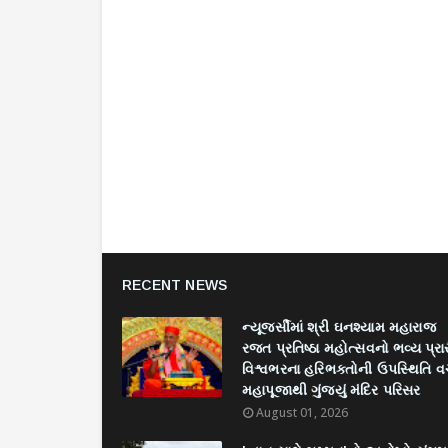
RECENT NEWS
ન્યૂજર્સીમાં શ્રી ઘનશ્યામ મહારાજ
રજત પ્રતિષ્ઠા મહોત્સવનો ભવ્ય પ્રા
વિશ્વભરના હરિભક્તોની ઉપસ્થિતિ વચ
મહાપૂજાથી ગુંજ્યું મંદિર પરિસર
August 01, 2026