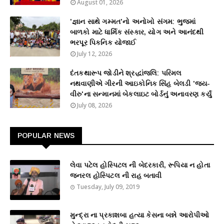
August 01, 2026
'જ્ઞાન સાથે ગમ્મત'નો અનોખો સંગમ: ભુજમાં
બાળકો માટે ધાર્મિક સંસ્કાર, યોગ અને આનંદથી
ભરપૂર પિકનિક યોજાઈ
July 12, 2026
દંતકથારૂપ જોડીને શ્રદ્ધાંજલિ: પરિમલ
નથવાણીએ ગીરની આઇકોનિક સિંહ બેલડી 'જય-
વીરુ'ના સન્માનમાં બેકલાઇટ બોર્ડનું અનાવરણ કર્યું
July 08, 2026
POPULAR NEWS
લેવા પટેલ હોસ્પિટલ ની બેદરકારી, રૂપિયા ન હોતા
જનરલ હોસ્પિટલ ની રાહ બતાવી
Tuesday, July 09, 2019
મુન્દ્રા ના પ્રકાશબા હત્યા કેસના બન્ને આરોપીઓ