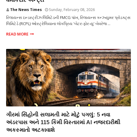
ધમાકેદાર એન્ટ્રી
The News Times
Sunday, February 08, 2026
રિલાયન્સ ઇન્ડસ્ટ્રીઝ લિમિટેડની FMCG પાંખ, રિલાયન્સ કન્ઝ્યુમર પ્રોડક્ટ્સ
લિમિટેડે (RCPL) ઓસ્ટ્રેલિયાના લોકપ્રિય 'બેટર-ફોર-યુ' બેવરેજ ...
READ MORE
બ્રેકિંગ ન્યૂઝ
ગીરમાં સિંહોની સલામતી માટે મોટું પગલું: 5 નવા
અંડરપાસ અને 115 કિમી વિસ્તારમાં AI નજરદારીથી
અકસ્માતો અટકાવાશે