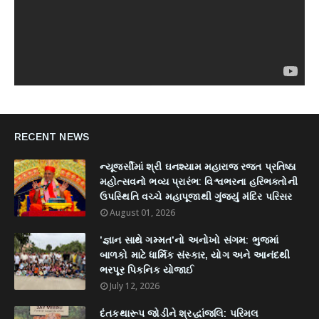
RECENT NEWS
ન્યૂજર્સીમાં શ્રી ઘનશ્યામ મહારાજ રજત પ્રતિષ્ઠા
મહોત્સવનો ભવ્ય પ્રારંભ: વિશ્વભરના હરિભક્તોની
ઉપસ્થિતિ વચ્ચે મહાપૂજાથી ગુંજ્યું મંદિર પરિસર
August 01, 2026
'જ્ઞાન સાથે ગમ્મત'નો અનોખો સંગમ: ભુજમાં
બાળકો માટે ધાર્મિક સંસ્કાર, યોગ અને આનંદથી
ભરપૂર પિકનિક યોજાઈ
July 12, 2026
દંતકથારૂપ જોડીને શ્રદ્ધાંજલિ: પરિમલ