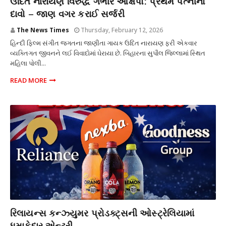
ઉદિત નારાયણ વિરુદ્ધ ગંભીર આક્ષેપો: પ્રથમ પત્નીનો
દાવો – જાણ વગર કરાઈ સર્જરી
The News Times
Thursday, February 12, 2026
હિન્દી ફિલ્મ સંગીત જગતના જાણીતા ગાયક ઉદિત નારાયણ ફરી એકવાર
વ્યક્તિગત જીવનને લઈ વિવાદોમાં ઘેરાયા છે. બિહારના સુપૌલ જિલ્લામાં સ્થિત
મહિલા પોલી...
READ MORE
કોર્પોરેટ
રિલાયન્સ કન્ઝ્યુમર પ્રોડક્ટ્સની ઓસ્ટ્રેલિયામાં