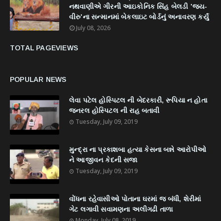
નથવાણીએ ગીરની આઇકોનિક સિંહ બેલડી 'જય-
વીરુ'ના સન્માનમાં બેકલાઇટ બોર્ડનું અનાવરણ કર્યું
July 08, 2026
TOTAL PAGEVIEWS
POPULAR NEWS
લેવા પટેલ હોસ્પિટલ ની બેદરકારી, રૂપિયા ન હોતા
જનરલ હોસ્પિટલ ની રાહ બતાવી
Tuesday, July 09, 2019
મુન્દ્રા ના પ્રકાશબા હત્યા કેસના બન્ને આરોપીઓ
ને આજીવન કેદની સજા
Tuesday, July 09, 2019
વોંધના રહેવાસીઓ પોતાના ઘરમાં જ બંધી, શેરીમાં
ગેટ લગાવી સવામણના અલીગઢી તાળા
Monday, July 08, 2019