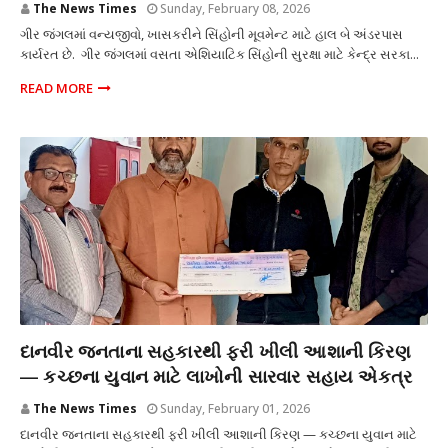
The News Times
Sunday, February 08, 2026
ગીર જંગલમાં વન્યજીવો, ખાસકરીને સિંહોની મૂવમેન્ટ માટે હાલ બે અંડરપાસ
કાર્યરત છે. ગીર જંગલમાં વસતા એશિયાટિક સિંહોની સુરક્ષા માટે કેન્દ્ર સરકા...
READ MORE
સેવાસેતુ
દાનવીર જનતાના સહકારથી ફરી ખીલી આશાની કિરણ
— કચ્છના યુવાન માટે લાખોની સારવાર સહાય એકત્ર
The News Times
Sunday, February 01, 2026
દાનવીર જનતાના સહકારથી ફરી ખીલી આશાની કિરણ — કચ્છના યુવાન માટે