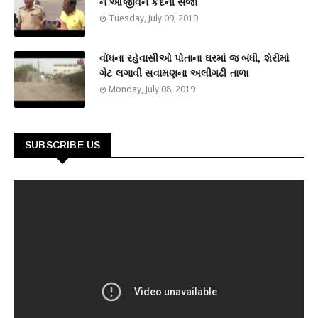
ને આજીવન કેદની સજા
Tuesday, July 09, 2019
વોંધના રહેવાસીઓ પોતાના ઘરમાં જ બંધી, શેરીમાં
ગેટ લગાવી સવામણના અલીગઢી તાળા
Monday, July 08, 2019
SUBSCRIBE US