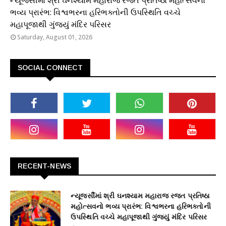
ન્યૂજર્સીમાં શ્રી ઘનશ્યામ મહારાજ રજત પ્રતિષ્ઠા મહોત્સવનો
ભવ્ય પ્રારંભ: વિશ્વભરના હરિભક્તોની ઉપસ્થિતિ વચ્ચે
મહાપૂજાથી ગુંજ્યું મંદિર પરિસર
Saturday, August 01, 2026
SOCIAL CONNECT
RECENT-NEWS
ન્યૂજર્સીમાં શ્રી ઘનશ્યામ મહારાજ રજત પ્રતિષ્ઠા
મહોત્સવનો ભવ્ય પ્રારંભ: વિશ્વભરના હરિભક્તોની
ઉપસ્થિતિ વચ્ચે મહાપૂજાથી ગુંજ્યું મંદિર પરિસર