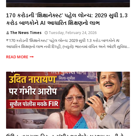
શિક્ષણ
₹170 કરોડની ‘શિક્ષાનેક્સ્ટ’ પહેલ લોન્ચ: 2029 સુધી 1.3
કરોડ બાળકોને AI આધારિત શિક્ષણનો લાભ
The News Times
Tuesday, February 24, 2026
₹170 કરોડની ‘શિક્ષાનેક્સ્ટ’ પહેલ લોન્ચ: 2029 સુધી 1.3 કરોડ બાળકોને AI
આધારિત શિક્ષણનો લાભ નવી દિલ્હી, (બ્યુરો): ભારતમાં વંચિત અને ઓછી સુવિધા...
READ MORE
ફિલ્મ જગત