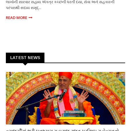
લાખોની સારવાર સહાય એકત્ર કચ્છની ધરતી દયા, સેવા અને સહકારની
પરંપરાથી સદાય સમૃદ્...
READ MORE
LATEST NEWS
ધાર્મિક