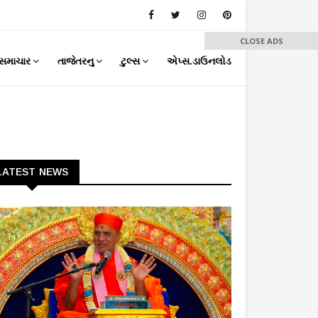
CLOSE ADS
સમાચાર
તાજેતરનુ
ટુલ્સ
એપ્સ.ડાઉનલોડ
LATEST NEWS