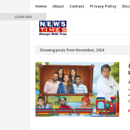
Home
About
Contact
Privacy Policy
Dis
CLOSE ADS
Showing posts from November, 2024
ક
ભ
સ
ઉત્સવ