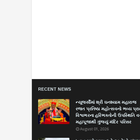
RECENT NEWS
ન્યૂજર્સીમાં શ્રી ઘનશ્યામ મહારાજ
રજત પ્રતિષ્ઠા મહોત્સવનો ભવ્ય પ્રા
વિશ્વભરના હરિભક્તોની ઉપસ્થિતિ વચ
મહાપૂજાથી ગુંજ્યું મંદિર પરિસર
August 01, 2026