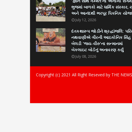
'જ્ઞાન સાથે ગમ્મત'નો અનોખો સંગમ
ભુજમાં બાળકો માટે ધાર્મિક સંસ્કાર, 
અને આનંદથી ભરપૂર પિકનિક યોજ
July 12, 2026
દંતકથારૂપ જોડીને શ્રદ્ધાંજલિ: પર
નથવાણીએ ગીરની આઇકોનિક સિંહ
બેલડી 'જય-વીરુ'ના સન્માનમાં
બેકલાઇટ બોર્ડનું અનાવરણ કર્યું
July 08, 2026
Copyright (c) 2021
All Right Reseved by THE NEW