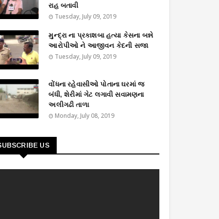
રાહ બતાવી
Tuesday, July 09, 2019
મુન્દ્રા ના પ્રકાશબા હત્યા કેસના બન્ને
આરોપીઓ ને આજીવન કેદની સજા
Tuesday, July 09, 2019
વોંધના રહેવાસીઓ પોતાના ઘરમાં જ
બંધી, શેરીમાં ગેટ લગાવી સવામણના
અલીગઢી તાળા
Monday, July 08, 2019
SUBSCRIBE US