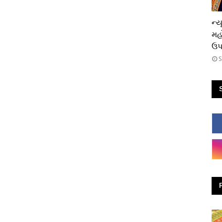
ધાર
ન્ય
મહ
ઉપસ
S