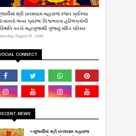
્મિક
ૂજર્સીમાં શ્રી ઘનશ્યામ મહારાજ રજત પ્રતિષ્ઠા
ોત્સવનો ભવ્ય પ્રારંભ: વિશ્વભરના હરિભક્તોની
્થિતિ વચ્ચે મહાપૂજાથી ગુંજ્યું મંદિર પરિસર
aturday, August 01, 2026
SOCIAL CONNECT
RECENT-NEWS
ન્યૂજર્સીમાં શ્રી ઘનશ્યામ મહારાજ