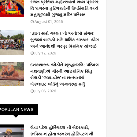
રજત પ્રતિષ્ઠા મહોત્સવનો ભવ્ય પ્રારંભ:
વિશ્વભરના હરિભક્તોની ઉપસ્થિતિ વચ્ચે
મહાપૂજાથી ગુંજ્યું મંદિર પરિસર
August 01, 2026
'જ્ઞાન સાથે ગમ્મત'નો અનોખો સંગમ:
ભુજમાં બાળકો માટે ધાર્મિક સંસ્કાર, યોગ
અને આનંદથી ભરપૂર પિકનિક યોજાઈ
July 12, 2026
દંતકથારૂપ જોડીને શ્રદ્ધાંજલિ: પરિમલ
નથવાણીએ ગીરની આઇકોનિક સિંહ
બેલડી 'જય-વીરુ'ના સન્માનમાં
બેકલાઇટ બોર્ડનું અનાવરણ કર્યું
July 08, 2026
POPULAR NEWS
લેવા પટેલ હોસ્પિટલ ની બેદરકારી,
રૂપિયા ન હોતા જનરલ હોસ્પિટલ ની