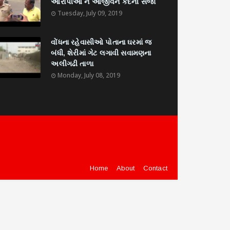
આરોપીઓ ને આજીવન કેદની સજા
Tuesday, July 09, 2019
વોંધના રહેવાસીઓ પોતાના ઘરમાં જ
બંધી, શેરીમાં ગેટ લગાવી સવામણના
અલીગઢી તાળા
Monday, July 08, 2019
Home
About
Contact