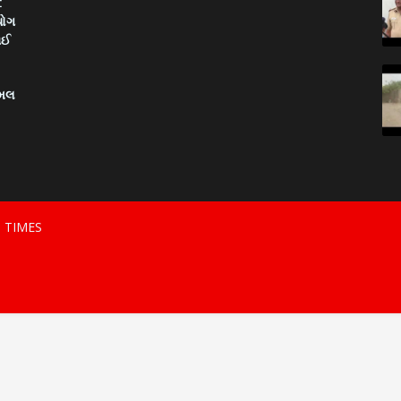
:
યોગ
ાઈ
િમલ
S TIMES