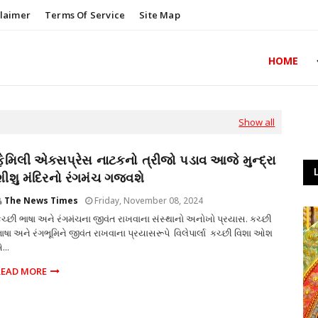
claimer
Terms Of Service
Site Map
HOME
Show all
ફેમિલી એક્સપ્રેસ નાટકનો ત્રીજો પડાવ આજે મુન્દ્રા
શીશુ મંદિરનો રંગમંચ ગજવશે
The News Times
Friday, November 08, 2024
ચ્છી ભાષા અને રંગમંચના જીવંત રાખવાના સંસ્થાનો અનોખો પ્રયાસ. કચ્છી
ાષા અને રંગભૂમિને જીવંત રાખવાના પ્રયાસરૂપે વિલેપાર્લા કચ્છી વિશા ઓશ
ે...
READ MORE