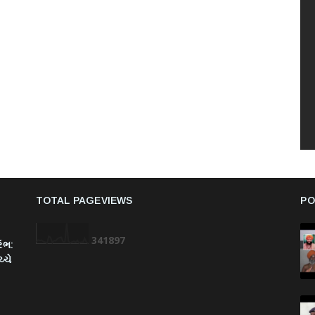
TOTAL PAGEVIEWS
PO
3
4
1
8
9
7
રંભ:
્ચે