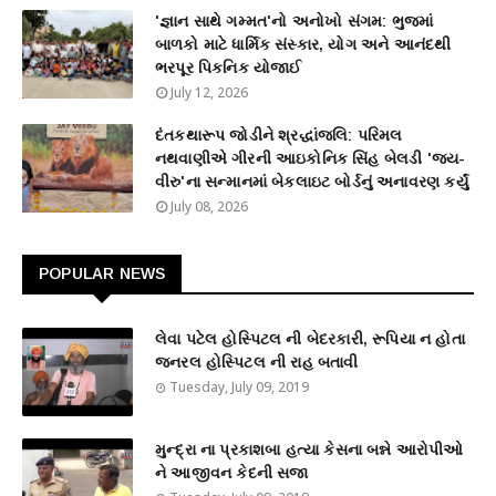
'જ્ઞાન સાથે ગમ્મત'નો અનોખો સંગમ: ભુજમાં
બાળકો માટે ધાર્મિક સંસ્કાર, યોગ અને આનંદથી
ભરપૂર પિકનિક યોજાઈ
July 12, 2026
દંતકથારૂપ જોડીને શ્રદ્ધાંજલિ: પરિમલ
નથવાણીએ ગીરની આઇકોનિક સિંહ બેલડી 'જય-
વીરુ'ના સન્માનમાં બેકલાઇટ બોર્ડનું અનાવરણ કર્યું
July 08, 2026
POPULAR NEWS
લેવા પટેલ હોસ્પિટલ ની બેદરકારી, રૂપિયા ન હોતા
જનરલ હોસ્પિટલ ની રાહ બતાવી
Tuesday, July 09, 2019
મુન્દ્રા ના પ્રકાશબા હત્યા કેસના બન્ને આરોપીઓ
ને આજીવન કેદની સજા