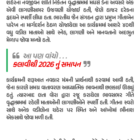
શહેરના નવજીવન શાંતિ નિકેતન વૃદ્ધાશ્રમમાં મધર્સ ડેના અવસરે એક
એવી લાગણીસભર ઉજવણી યોજાઈ હતી, જેણે હાજર દરેકના
હૃદયને સ્પર્શી લીધા હતા. ભારતીય જૈન સંગઠન દ્વારા પ્રમુખ ગીતાબેન
પારેખ ના માર્ગદર્શન હેઠળ યોજાયેલા આ કાર્યક્રમમાં આશરે ૪૦થી
વધુ વડીલ માતાઓ સાથે સ્નેહ, લાગણી અને માનવતાનો અદભુત
મેળાપ જોવા મળ્યો હતો.
આ પણ વાંચો . . .
કલાવીથી 2026 નું સમાપન
કાર્યક્રમની શરૂઆત નવકાર મંત્રની પ્રાર્થનાથી કરવામાં આવી હતી,
જેના કારણે સમગ્ર વાતાવરણ આધ્યાત્મિક ભાવનાથી છલકાઈ ઊઠ્યું
હતું. ત્યારબાદ લતા વોરા દ્વારા રજૂ કરાયેલા ભાવસભર ગીતે
વૃદ્ધાશ્રમમાં રહેલી માતાઓની લાગણીઓને સ્પર્શી હતી. ગીતના સ્વરો
સાથે અનેક વડીલોના ચહેરા પર સ્મિત અને આંખોમાં ભીનાશ
એકસાથે જોવા મળી હતી.