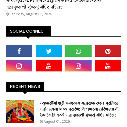
ભવ્ય પ્રારંભ: વિશ્વભરના હરિભક્તોની ઉપસ્થિતિ વચ્ચે
મહાપૂજાથી ગુંજ્યું મંદિર પરિસર
Saturday, August 01, 2026
SOCIAL CONNECT
RECENT-NEWS
ન્યૂજર્સીમાં શ્રી ઘનશ્યામ મહારાજ રજત પ્રતિષ્ઠા
મહોત્સવનો ભવ્ય પ્રારંભ: વિશ્વભરના હરિભક્તોની
ઉપસ્થિતિ વચ્ચે મહાપૂજાથી ગુંજ્યું મંદિર પરિસર
August 01, 2026