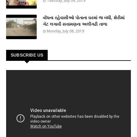
Tuesday, July 09, 2019
વોંધના રહેવાસીઓ પોતાના ઘરમાં જ બંધી, શેરીમાં
ગેટ લગાવી સવામણના અલીગઢી તાળા
Monday, July 08, 2019
SUBSCRIBE US