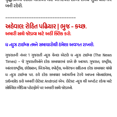
વૃદ્ધાશ્રમમાં રહેલી માતાઓ માટે આ દિવસ લાંબા સમય સુધી યાદગાર
બની રહેશે.
______________________________
અહેવાલ: રોહિત પઢિયાર | ભુજ - કચ્છ.
અમારી સાથે જોડાવા માટે અહીં ક્લિક કરો.
ધ ન્યુઝ ટાઈમ્સ તમને સમાચારોથી હંમેશા અવગત રાખશે.
ગુજરાતની નંબર 1 ગુજરાતી ન્યૂઝ ચેનલ એટલે ધ ન્યુઝ ટાઈમ્સ (The News
Times) – જે ગુજરાતીઓને દરેક સમાચારમાં રાખે છે આગળ. ગુજરાત, રાષ્ટ્રીય,
આંતરરાષ્ટ્રીય, ઇલેક્શન, બિઝનેસ, સ્પોર્ટ્સ, મનોરંજન સહિતના દરેક સમાચાર વાંચો
ધ ન્યુઝ ટાઈમ્સ પર. હવે દરેક સમાચાર આંગળીના ટેરવે આપના મોબાઈલમા,
ડાઉનલોડ કરો અમારી લેટેસ્ટ Android એપ. લેટેસ્ટ ન્યૂઝ થી અપડેટ રહેવા માટે
સોશ્યિલ મીડિયા પ્લેટફોર્મ પર અમારી સાથે જોડાઓ.