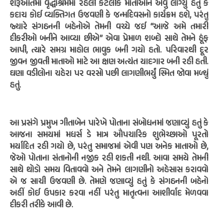
શરૂઆતમાં વૃદ્ધાશ્રમમાં રહેલી કેટલીક માતાઓને એવું લાગ્યું હતું કે
કદાચ કોઈ વ્યક્તિગત ઉજવણી કે જન્મદિવસનો કાર્યક્રમ હશે, પરંતુ
જ્યારે સંગઠનની બહેનોએ તેમની વચ્ચે જઈ “આજે અમે તમારી
દીકરીઓ બનીને આવ્યા છીએ” એવા પ્રેમાળ શબ્દો સાથે તેમને હૂંફ
આપી, ત્યારે સમગ્ર માહોલ ભાવુક બની ગયો હતો. પરિવારથી દૂર
જીવન જીવતી માતાઓ માટે આ ક્ષણ અત્યંત યાદગાર બની રહી હતી.
ઘણા વડીલોના ચહેરા પર વરસો પછી લાગણીભર્યું સ્મિત જોવા મળ્યું
હતું.
આ પ્રસંગે પ્રમુખ ગીતાબેન પારેખે પોતાના સંબોધનમાં જણાવ્યું હતું કે
આજના સમયમાં મધર્સ ડે માત્ર ઔપચારિક શુભેચ્છાઓ પૂરતો
મર્યાદિત રહી ગયો છે, પરંતુ સમાજમાં એવી પણ અનેક માતાઓ છે,
જેઓ પોતાના સંતાનોની નજીક રહી શકતી નથી. આવા સમયે તેમની
સાથે થોડો સમય વિતાવવો અને તેમને લાગણીનો અહેસાસ કરાવવો
એ જ સાચી ઉજવણી છે. તેમણે જણાવ્યું હતું કે સંગઠનની બહેનો
અહીં કોઈ ઉપકાર કરવા નહીં પરંતુ માતૃત્વના આશીર્વાદ મેળવવા
દીકરી તરીકે આવી છે.