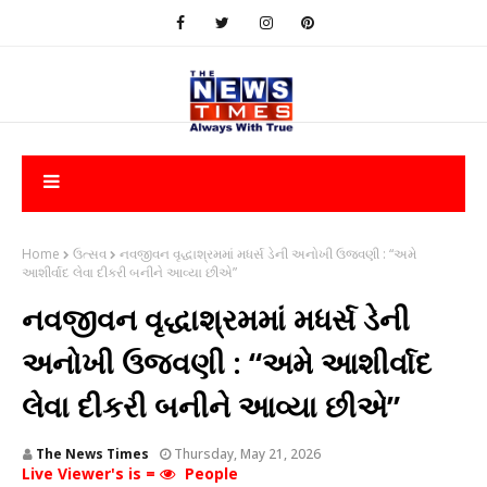
Home
ઉત્સવ
નવજીવન વૃદ્ધાશ્રમમાં મધર્સ ડેની અનોખી ઉજવણી : “અમે
આશીર્વાદ લેવા દીકરી બનીને આવ્યા છીએ”
નવજીવન વૃદ્ધાશ્રમમાં મધર્સ ડેની
અનોખી ઉજવણી : “અમે આશીર્વાદ
લેવા દીકરી બનીને આવ્યા છીએ”
The News Times
Thursday, May 21, 2026
Live Viewer's is =
People