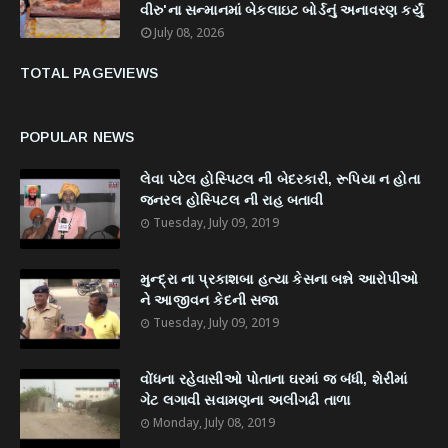
વીરુ'ના સન્માનમાં બેકલાઇટ બોર્ડનું અનાવરણ કર્યું
July 08, 2026
TOTAL PAGEVIEWS
POPULAR NEWS
લેવા પટેલ હોસ્પિટલ ની બેદરકારી, રૂપિયા ન હોતા
જનરલ હોસ્પિટલ ની રાહ બતાવી
Tuesday, July 09, 2019
મુન્દ્રા ના પ્રકાશબા હત્યા કેસના બન્ને આરોપીઓ
ને આજીવન કેદની સજા
Tuesday, July 09, 2019
વોંધના રહેવાસીઓ પોતાના ઘરમાં જ બંધી, શેરીમાં
ગેટ લગાવી સવામણના અલીગઢી તાળા
Monday, July 08, 2019