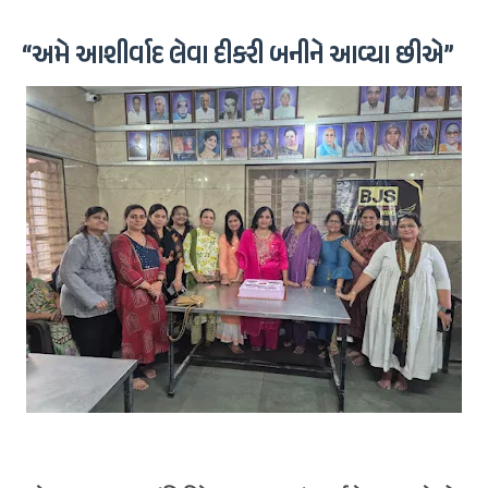
“અમે આશીર્વાદ લેવા દીકરી બનીને આવ્યા છીએ”