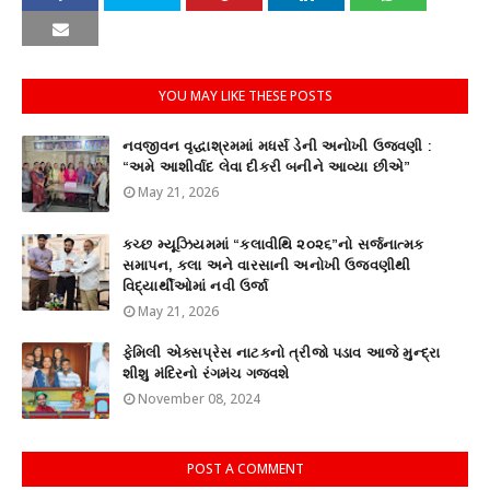
YOU MAY LIKE THESE POSTS
નવજીવન વૃદ્ધાશ્રમમાં મધર્સ ડેની અનોખી ઉજવણી :
“અમે આશીર્વાદ લેવા દીકરી બનીને આવ્યા છીએ”
May 21, 2026
કચ્છ મ્યૂઝિયમમાં “કલાવીથિ ૨૦૨૬”નો સર્જનાત્મક
સમાપન, કલા અને વારસાની અનોખી ઉજવણીથી
વિદ્યાર્થીઓમાં નવી ઉર્જા
May 21, 2026
ફેમિલી એક્સપ્રેસ નાટકનો ત્રીજો પડાવ આજે મુન્દ્રા
શીશુ મંદિરનો રંગમંચ ગજવશે
November 08, 2024
POST A COMMENT