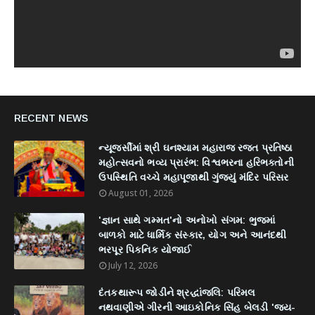
RECENT NEWS
ન્યૂજર્સીમાં શ્રી ઘનશ્યામ મહારાજ રજત પ્રતિષ્ઠા
મહોત્સવનો ભવ્ય પ્રારંભ: વિશ્વભરના હરિભક્તોની
ઉપસ્થિતિ વચ્ચે મહાપૂજાથી ગુંજ્યું મંદિર પરિસર
August 01, 2026
'જ્ઞાન સાથે ગમ્મત'નો અનોખો સંગમ: ભુજમાં
બાળકો માટે ધાર્મિક સંસ્કાર, યોગ અને આનંદથી
ભરપૂર પિકનિક યોજાઈ
July 12, 2026
દંતકથારૂપ જોડીને શ્રદ્ધાંજલિ: પરિમલ
નથવાણીએ ગીરની આઇકોનિક સિંહ બેલડી 'જય-