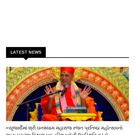
LATEST NEWS
ધાર્મિક
ન્યૂજર્સીમાં શ્રી ઘનશ્યામ મહારાજ રજત પ્રતિષ્ઠા મહોત્સવનો