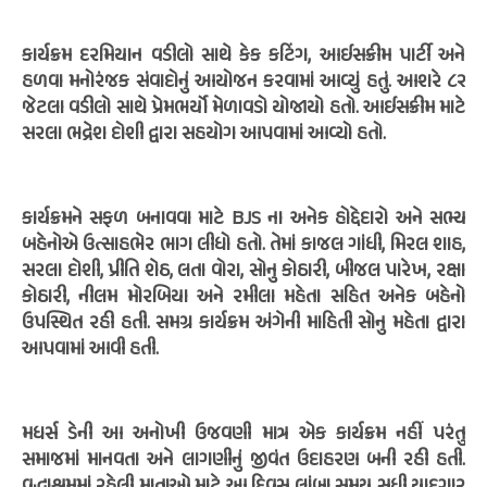
કાર્યક્રમ દરમિયાન વડીલો સાથે કેક કટિંગ, આઈસક્રીમ પાર્ટી અને
હળવા મનોરંજક સંવાદોનું આયોજન કરવામાં આવ્યું હતું. આશરે ૮૨
જેટલા વડીલો સાથે પ્રેમભર્યો મેળાવડો યોજાયો હતો. આઈસક્રીમ માટે
સરલા ભદ્રેશ દોશી દ્વારા સહયોગ આપવામાં આવ્યો હતો.
કાર્યક્રમને સફળ બનાવવા માટે BJS ના અનેક હોદ્દેદારો અને સભ્ય
બહેનોએ ઉત્સાહભેર ભાગ લીધો હતો. તેમાં કાજલ ગાંધી, મિરલ શાહ,
સરલા દોશી, પ્રીતિ શેઠ, લતા વોરા, સોનુ કોઠારી, બીજલ પારેખ, રક્ષા
કોઠારી, નીલમ મોરબિયા અને રમીલા મહેતા સહિત અનેક બહેનો
ઉપસ્થિત રહી હતી. સમગ્ર કાર્યક્રમ અંગેની માહિતી સોનુ મહેતા દ્વારા
આપવામાં આવી હતી.
મધર્સ ડેની આ અનોખી ઉજવણી માત્ર એક કાર્યક્રમ નહીં પરંતુ
સમાજમાં માનવતા અને લાગણીનું જીવંત ઉદાહરણ બની રહી હતી.