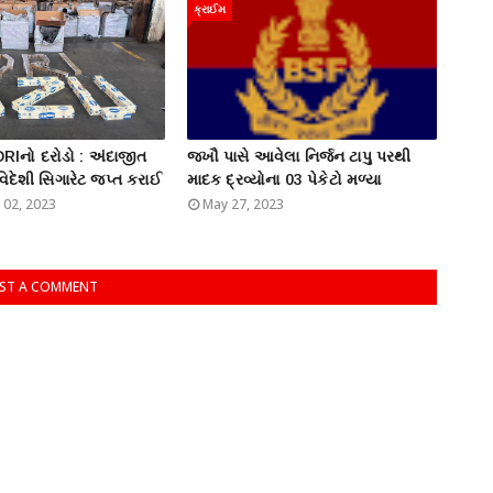
ક્રાઈમ
ે DRIનો દરોડો : અંદાજીત
જખૌ પાસે આવેલા નિર્જન ટાપુ પરથી
િદેશી સિગારેટ જપ્ત કરાઈ
માદક દ્રવ્યોના 03 પેકેટો મળ્યા
02, 2023
May 27, 2023
ST A COMMENT