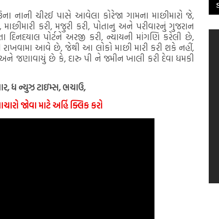
ચાઉના નાની ચીરઈ પાસે આવેલા કોરેજા ગામના માછીમારો જે,
 માછીમારી કરી, મજુરી કરી, પોતાનુ અને પરીવારનું ગુજરાન
તા દિનદયાલ પોર્ટને અરજી કરી, ન્યાયની માંગણિ કરેલી છે,
 રાખવામા આવે છે, જેથી આ લોકો માછી મારી કરી શકે નહીં,
ે જણાવાયું છે કે, દારુ પી ને જમીન ખાલી કરી દેવા ધમકી
ંભાર, ધ ન્યુઝ ટાઇમ્સ, ભચાઉ,
ચારો જોવા માટે અહિં ક્લિક કરો