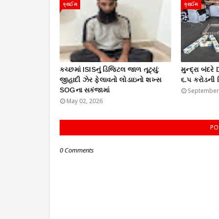
ક્રાઈમ
ક્રાઈમ
કચ્છમાં ISISનું ડિજિટલ જાળ તૂટ્યું:
મુન્દ્રા બંદર
જીહાદી ઝેર ફેલાવતો લોડાઇનો શખ્સ
૬.૫ કરોડની વ
SOGના સકંજામાં
September 
May 02, 2026
PO
0 Comments