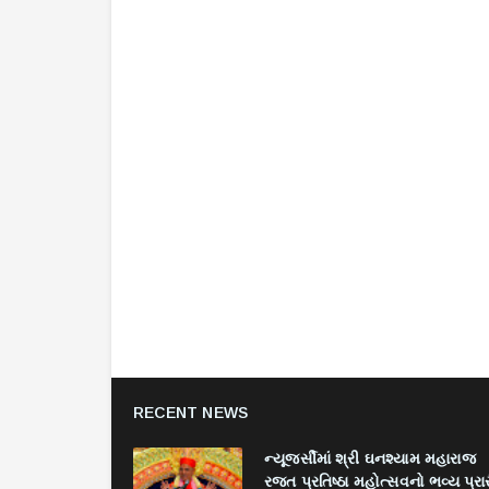
RECENT NEWS
ન્યૂજર્સીમાં શ્રી ઘનશ્યામ મહારાજ
રજત પ્રતિષ્ઠા મહોત્સવનો ભવ્ય પ્રા