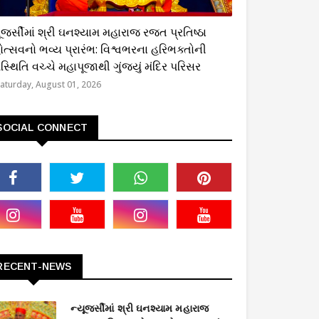
્મિક
ૂજર્સીમાં શ્રી ઘનશ્યામ મહારાજ રજત પ્રતિષ્ઠા
ોત્સવનો ભવ્ય પ્રારંભ: વિશ્વભરના હરિભક્તોની
્થિતિ વચ્ચે મહાપૂજાથી ગુંજ્યું મંદિર પરિસર
aturday, August 01, 2026
SOCIAL CONNECT
RECENT-NEWS
ન્યૂજર્સીમાં શ્રી ઘનશ્યામ મહારાજ