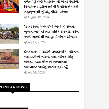
રજત પ્રતિષ્ઠા મહોત્સવનો ભવ્ય પ્રારંભ:
વિશ્વભરના હરિભક્તોની ઉપસ્થિતિ વચ્ચે
મહાપૂજાથી ગુંજ્યું મંદિર પરિસર
August 01, 2026
'જ્ઞાન સાથે ગમ્મત'નો અનોખો સંગમ:
ભુજમાં બાળકો માટે ધાર્મિક સંસ્કાર, યોગ
અને આનંદથી ભરપૂર પિકનિક યોજાઈ
July 12, 2026
દંતકથારૂપ જોડીને શ્રદ્ધાંજલિ: પરિમલ
નથવાણીએ ગીરની આઇકોનિક સિંહ
બેલડી 'જય-વીરુ'ના સન્માનમાં
બેકલાઇટ બોર્ડનું અનાવરણ કર્યું
July 08, 2026
POPULAR NEWS