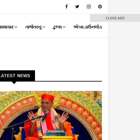
CLOSE ADS
સમાચાર
તાજેતરનુ
ટુલ્સ
એપ્સ.ડાઉનલોડ
LATEST NEWS