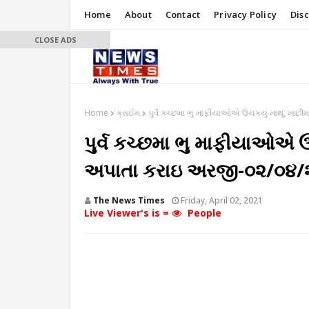
Home
About
Contact
Privacy Policy
Dis
CLOSE ADS
Home
ક્રાઈમ
પુર્વ કચ્છમા ભુ માફીયાઓએ ઉંચક્યું માથૂં, મા
પુર્વ કચ્છમા ભુ માફીયાઓએ ઉંચ
અપાતા કરાઇ અરજી-૦૨/૦૪/
The News Times
Friday, April 02, 2021
Live Viewer's is =
People