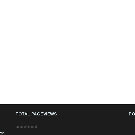
TOTAL PAGEVIEWS
PO
u
n
d
e
f
n
e
d
રંભ: