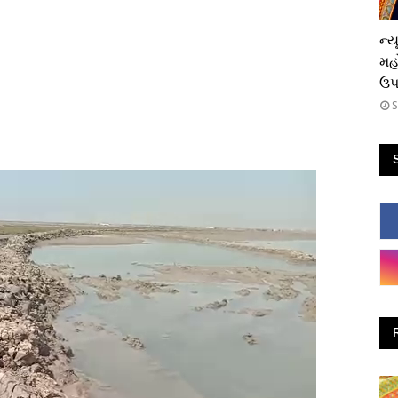
ધાર
ન્ય
મહ
ઉપસ
S