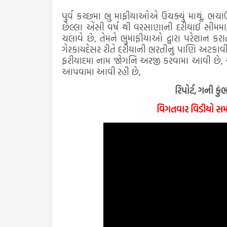
પુર્વ કચ્છમા ભુ માફીયાઓએ ઉંચક્યું માથૂં, ભ
છેલ્લા એંસી વર્ષ થી વરસાણાની દરીયાઈ સીમમા,
ચલાવે છે, તેમને ભુમાફીયાઓ દ્વારા પરેશાન કરા
ગેરકાયદેસર રીતે દરીયાની ભરતીનુ પાણિ અટકાવી
ફરીયાદમા નામ જોગનિ અરજી કરવામા આવી છે, અન
આપવામા આવી રહી છે,
રિપોર્ટ, ગની કુ
વિગતવાર વિડીયો સમા