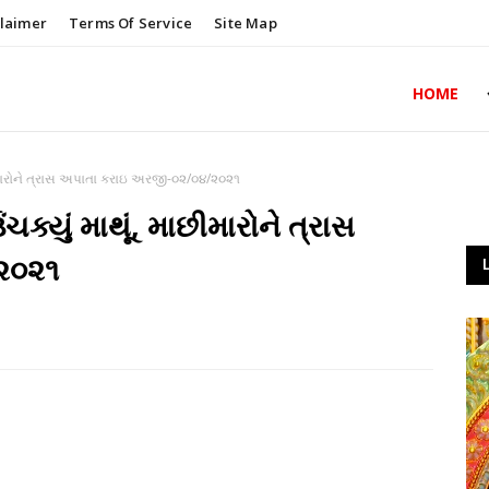
claimer
Terms Of Service
Site Map
HOME
છીમારોને ત્રાસ અપાતા કરાઇ અરજી-૦૨/૦૪/૨૦૨૧
ક્યું માથૂં, માછીમારોને ત્રાસ
૨૦૨૧