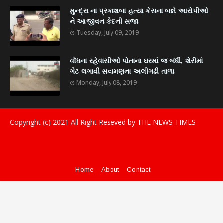
મુન્દ્રા ના પ્રકાશબા હત્યા કેસના બન્ને આરોપીઓ
ને આજીવન કેદની સજા
Tuesday, July 09, 2019
વોંધના રહેવાસીઓ પોતાના ઘરમાં જ બંધી, શેરીમાં
ગેટ લગાવી સવામણના અલીગઢી તાળા
Monday, July 08, 2019
Copyright (c) 2021
All Right Reseved by THE NEWS TIMES
Home
About
Contact