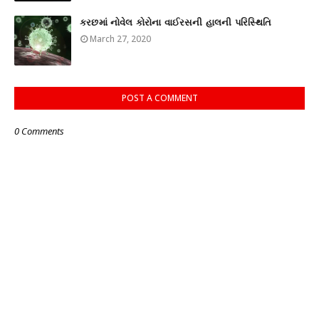
કરછમાં નોવેલ કોરોના વાઈરસની હાલની પરિસ્થિતિ
March 27, 2020
POST A COMMENT
0 Comments