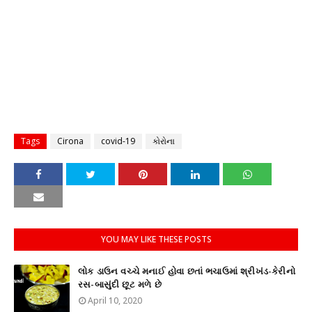
Tags
Cirona
covid-19
કોરોના
YOU MAY LIKE THESE POSTS
લોક ડાઉન વચ્ચે મનાઈ હોવા છતાં ભચાઉમાં શ્રીખંડ-કેરીનો
રસ-બાસુંદી છૂટ મળે છે
April 10, 2020