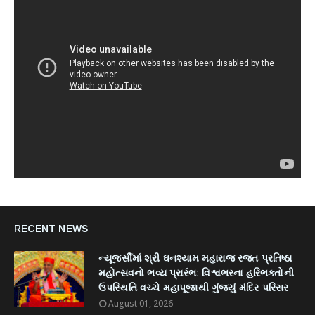
RECENT NEWS
ન્યૂજર્સીમાં શ્રી ઘનશ્યામ મહારાજ રજત પ્રતિષ્ઠા
મહોત્સવનો ભવ્ય પ્રારંભ: વિશ્વભરના હરિભક્તોની
ઉપસ્થિતિ વચ્ચે મહાપૂજાથી ગુંજ્યું મંદિર પરિસર
August 01, 2026