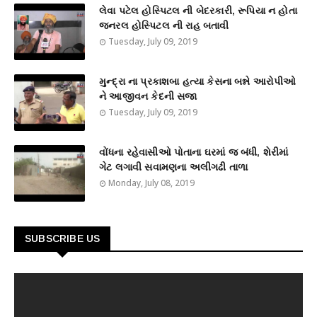
લેવા પટેલ હોસ્પિટલ ની બેદરકારી, રૂપિયા ન હોતા
જનરલ હોસ્પિટલ ની રાહ બતાવી
Tuesday, July 09, 2019
મુન્દ્રા ના પ્રકાશબા હત્યા કેસના બન્ને આરોપીઓ
ને આજીવન કેદની સજા
Tuesday, July 09, 2019
વોંધના રહેવાસીઓ પોતાના ઘરમાં જ બંધી, શેરીમાં
ગેટ લગાવી સવામણના અલીગઢી તાળા
Monday, July 08, 2019
SUBSCRIBE US