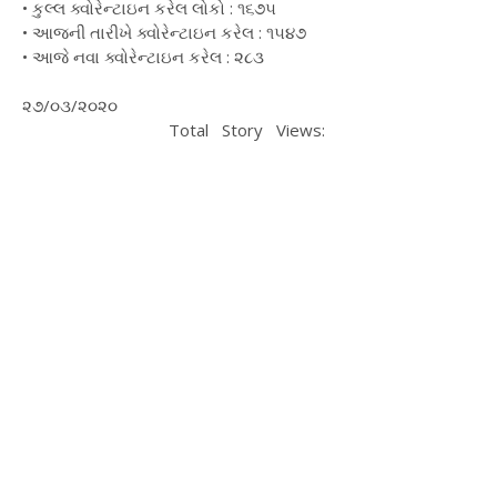
• કુલ્લ ક્વોરેન્ટાઇન કરેલ લોકો : ૧૬૭૫
• આજની તારીખે ક્વોરેન્ટાઇન કરેલ : ૧૫૪૭
• આજે નવા ક્વોરેન્ટાઇન કરેલ : ૨૮૩
૨૭/૦૩/૨૦૨૦
Total Story Views: