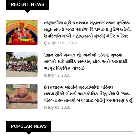
RECENT-NEWS
ન્યૂજર્સીમાં શ્રી ઘનશ્યામ મહારાજ રજત પ્રતિષ્ઠા
મહોત્સવનો ભવ્ય પ્રારંભ: વિશ્વભરના હરિભક્તોની
ઉપસ્થિતિ વચ્ચે મહાપૂજાથી ગુંજ્યું મંદિર પરિસર
August 01, 2026
'જ્ઞાન સાથે ગમ્મત'નો અનોખો સંગમ: ભુજમાં
બાળકો માટે ધાર્મિક સંસ્કાર, યોગ અને આનંદથી
ભરપૂર પિકનિક યોજાઈ
July 12, 2026
દંતકથારૂપ જોડીને શ્રદ્ધાંજલિ: પરિમલ
નથવાણીએ ગીરની આઇકોનિક સિંહ બેલડી 'જય-
વીરુ'ના સન્માનમાં બેકલાઇટ બોર્ડનું અનાવરણ કર્યું
July 08, 2026
POPULAR NEWS