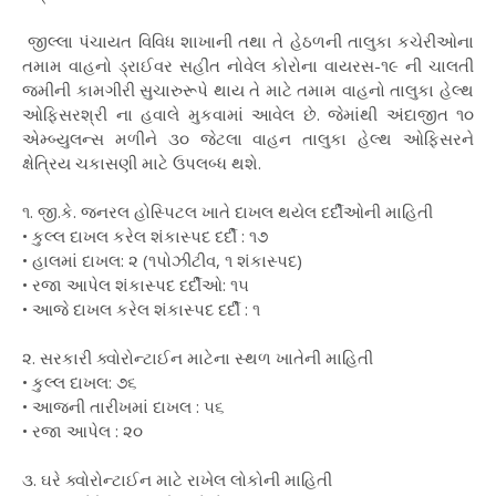
જીલ્લા પંચાયત વિવિધ શાખાની તથા તે હેઠળની તાલુકા કચેરીઓના
તમામ વાહનો ડ્રાઈવર સહીત નોવેલ કોરોના વાયરસ-૧૯ ની ચાલતી
જમીની કામગીરી સુચારુરૂપે થાય તે માટે તમામ વાહનો તાલુકા હેલ્થ
ઓફિસરશ્રી ના હવાલે મુકવામાં આવેલ છે. જેમાંથી અંદાજીત ૧૦
એમ્બ્યુલન્સ મળીને ૩૦ જેટલા વાહન તાલુકા હેલ્થ ઓફિસરને
ક્ષેત્રિય ચકાસણી માટે ઉપલબ્ધ થશે.
૧. જી.કે. જનરલ હોસ્પિટલ ખાતે દાખલ થયેલ દર્દીઓની માહિતી
• કુલ્લ દાખલ કરેલ શંકાસ્પદ દર્દી : ૧૭
• હાલમાં દાખલ: ૨ (૧પોઝીટીવ, ૧ શંકાસ્પદ)
• રજા આપેલ શંકાસ્પદ દર્દીઓ: ૧૫
• આજે દાખલ કરેલ શંકાસ્પદ દર્દી : ૧
૨. સરકારી ક્વોરોન્ટાઈન માટેના સ્થળ ખાતેની માહિતી
• કુલ્લ દાખલ: ૭૬
• આજની તારીખમાં દાખલ : ૫૬
• રજા આપેલ : ૨૦
૩. ઘરે ક્વોરોન્ટાઈન માટે રાખેલ લોકોની માહિતી