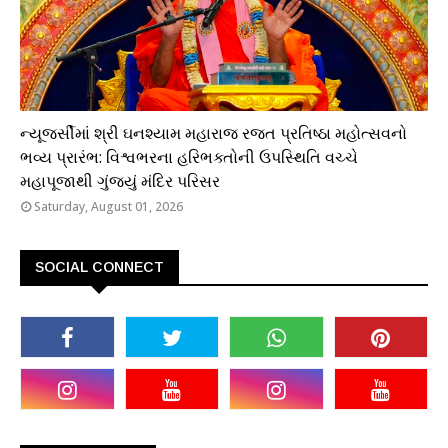
ધાર્મિક
ન્યૂજર્સીમાં શ્રી ઘનશ્યામ મહારાજ રજત પ્રતિષ્ઠા મહોત્સવનો
ભવ્ય પ્રારંભ: વિશ્વભરના હરિભક્તોની ઉપસ્થિતિ વચ્ચે
મહાપૂજાથી ગુંજ્યું મંદિર પરિસર
Saturday, August 01, 2026
SOCIAL CONNECT