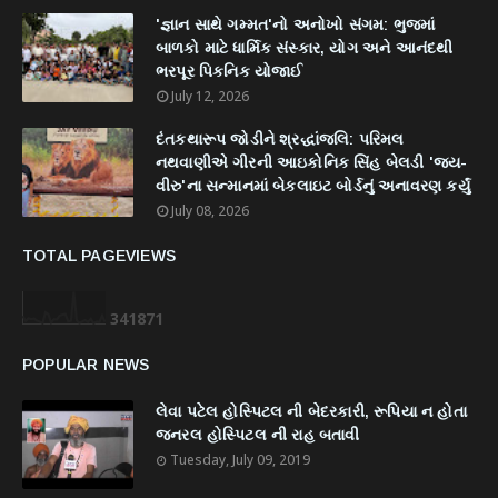
'જ્ઞાન સાથે ગમ્મત'નો અનોખો સંગમ: ભુજમાં
બાળકો માટે ધાર્મિક સંસ્કાર, યોગ અને આનંદથી
ભરપૂર પિકનિક યોજાઈ
July 12, 2026
દંતકથારૂપ જોડીને શ્રદ્ધાંજલિ: પરિમલ
નથવાણીએ ગીરની આઇકોનિક સિંહ બેલડી 'જય-
વીરુ'ના સન્માનમાં બેકલાઇટ બોર્ડનું અનાવરણ કર્યું
July 08, 2026
TOTAL PAGEVIEWS
3
4
1
8
7
1
POPULAR NEWS
લેવા પટેલ હોસ્પિટલ ની બેદરકારી, રૂપિયા ન હોતા
જનરલ હોસ્પિટલ ની રાહ બતાવી
Tuesday, July 09, 2019