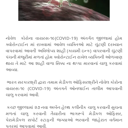
નોવેલ કોરોના વાયરસ-૧૯(COVID-19) અંતર્ગત જીલ્લામાં હોમ
ક્વોરોન્ટાઈન માં રાખવામાં આવેલ વ્યક્તિઓ માટે ચુંટણી દરમ્યાન
વાપરવામાં આવતી અવિલોપ્ય શાહી (કાયમી ઇન્ક) વાપરવાની ચુંટણી
પંચની મંજુરીમાં મળતાં હોમ ક્વોરોન્ટાઈન રાખેલ વ્યક્તિની ઓળખાણ
થાય તે માટે આ શાહી વાળા સિક્કા ના થપ્પા મારવાનાં ચાલુ કરવામાં
આવ્યા.
ભારત સરકારશ્રી દ્વારા તમામ મેડીકલ ઓફિસરશ્રીને નોવેલ કોરોના
વાયરસ-૧૯ (COVID-19) અંતગર્ત ઓનલાઈન તાલીમ આપવાની
ચાલુ કરવામાં આવી.
કચ્છ જીલ્લામાં ૨૭ નવા અર્બન હેલ્થ કલીનીક ચાલુ કરવાની સુચના
મળતાં ચાલુ કરવાની તૈયારીના ભાગરૂપે મેડીકલ ઓફિસર,
પેરામેડીકલ સપોર્ટ સ્ટાફની જગ્યાઓ ભરવાની જાહેરાત વર્તમાન
પત્રમાં આપવામાં આવી.