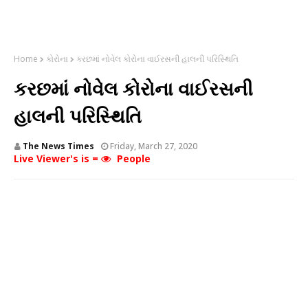
Home
કોરોના
કરછમાં નોવેલ કોરોના વાઈરસની હાલની પરિસ્થિતિ
કરછમાં નોવેલ કોરોના વાઈરસની
હાલની પરિસ્થિતિ
The News Times
Friday, March 27, 2020
Live Viewer's is =
People