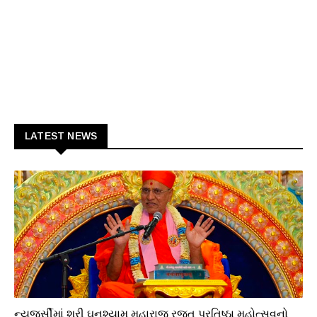
LATEST NEWS
ધાર્મિક
ન્યૂજર્સીમાં શ્રી ઘનશ્યામ મહારાજ રજત પ્રતિષ્ઠા મહોત્સવનો