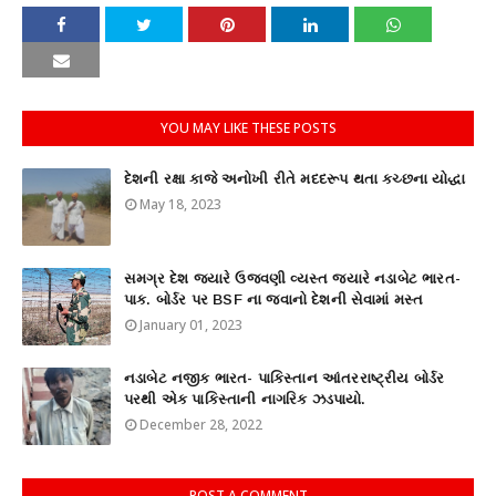
YOU MAY LIKE THESE POSTS
દેશની રક્ષા કાજે અનોખી રીતે મદદરૂપ થતા કચ્છના યોદ્ધા
May 18, 2023
સમગ્ર દેશ જ્યારે ઉજવણી વ્યસ્ત જ્યારે નડાબેટ ભારત-
પાક. બોર્ડર પર BSF ના જવાનો દેશની સેવામાં મસ્ત
January 01, 2023
નડાબેટ નજીક ભારત- પાકિસ્તાન આંતરરાષ્ટ્રીય બોર્ડર
પરથી એક પાકિસ્તાની નાગરિક ઝડપાયો.
December 28, 2022
POST A COMMENT