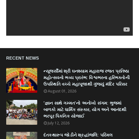
RECENT NEWS
ન્યૂજર્સીમાં શ્રી ઘનશ્યામ મહારાજ રજત પ્રતિષ્ઠા
મહોત્સવનો ભવ્ય પ્રારંભ: વિશ્વભરના હરિભક્તોની
ઉપસ્થિતિ વચ્ચે મહાપૂજાથી ગુંજ્યું મંદિર પરિસર
August 01, 2026
'જ્ઞાન સાથે ગમ્મત'નો અનોખો સંગમ: ભુજમાં
બાળકો માટે ધાર્મિક સંસ્કાર, યોગ અને આનંદથી
ભરપૂર પિકનિક યોજાઈ
July 12, 2026
દંતકથારૂપ જોડીને શ્રદ્ધાંજલિ: પરિમલ