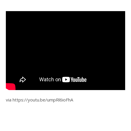
via https://youtu.be/umpRl6ioFhA