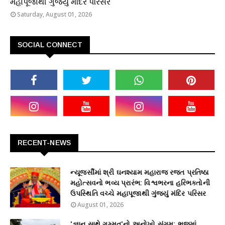
મહાપૂજાથી ગુંજ્યું મંદિર પરિસર
Saturday, August 01, 2026
SOCIAL CONNECT
RECENT-NEWS
ન્યૂજર્સીમાં શ્રી ઘનશ્યામ મહારાજ રજત પ્રતિષ્ઠા
મહોત્સવનો ભવ્ય પ્રારંભ: વિશ્વભરના હરિભક્તોની
ઉપસ્થિતિ વચ્ચે મહાપૂજાથી ગુંજ્યું મંદિર પરિસર
August 01, 2026
'જ્ઞાન સાથે ગમ્મત'નો અનોખો સંગમ: ભુજમાં