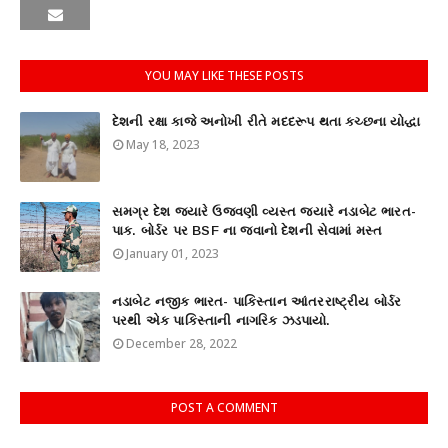
YOU MAY LIKE THESE POSTS
દેશની રક્ષા કાજે અનોખી રીતે મદદરૂપ થતા કચ્છના યોદ્ધા
May 18, 2023
સમગ્ર દેશ જ્યારે ઉજવણી વ્યસ્ત જ્યારે નડાબેટ ભારત-
પાક. બોર્ડર પર BSF ના જવાનો દેશની સેવામાં મસ્ત
January 01, 2023
નડાબેટ નજીક ભારત- પાકિસ્તાન આંતરરાષ્ટ્રીય બોર્ડર
પરથી એક પાકિસ્તાની નાગરિક ઝડપાયો.
December 28, 2022
POST A COMMENT