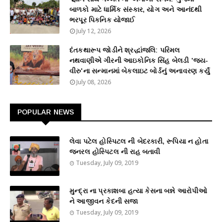
બાળકો માટે ધાર્મિક સંસ્કાર, યોગ અને આનંદથી
ભરપૂર પિકનિક યોજાઈ
July 12, 2026
દંતકથારૂપ જોડીને શ્રદ્ધાંજલિ: પરિમલ
નથવાણીએ ગીરની આઇકોનિક સિંહ બેલડી 'જય-
વીરુ'ના સન્માનમાં બેકલાઇટ બોર્ડનું અનાવરણ કર્યું
July 08, 2026
POPULAR NEWS
લેવા પટેલ હોસ્પિટલ ની બેદરકારી, રૂપિયા ન હોતા
જનરલ હોસ્પિટલ ની રાહ બતાવી
Tuesday, July 09, 2019
મુન્દ્રા ના પ્રકાશબા હત્યા કેસના બન્ને આરોપીઓ
ને આજીવન કેદની સજા
Tuesday, July 09, 2019