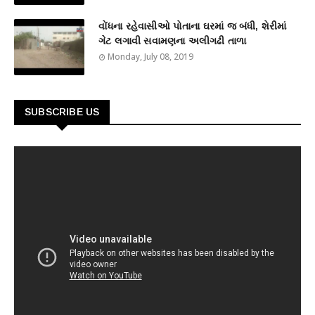
વોંધના રહેવાસીઓ પોતાના ઘરમાં જ બંધી, શેરીમાં
ગેટ લગાવી સવામણના અલીગઢી તાળા
Monday, July 08, 2019
SUBSCRIBE US