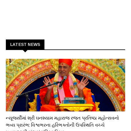
LATEST NEWS
ધાર્મિક
ન્યૂજર્સીમાં શ્રી ઘનશ્યામ મહારાજ રજત પ્રતિષ્ઠા મહોત્સવનો
ભવ્ય પ્રારંભ: વિશ્વભરના હરિભક્તોની ઉપસ્થિતિ વચ્ચે