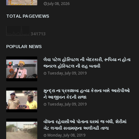
July 08, 2026
TOTAL PAGEVIEWS
3
4
1
7
1
3
POPULAR NEWS
લેવા પટેલ હોસ્પિટલ ની બેદરકારી, રૂપિયા ન હોતા
જનરલ હોસ્પિટલ ની રાહ બતાવી
Tuesday, July 09, 2019
મુન્દ્રા ના પ્રકાશબા હત્યા કેસના બન્ને આરોપીઓ
ને આજીવન કેદની સજા
Tuesday, July 09, 2019
વોંધના રહેવાસીઓ પોતાના ઘરમાં જ બંધી, શેરીમાં
ગેટ લગાવી સવામણના અલીગઢી તાળા
Monday, July 08, 2019