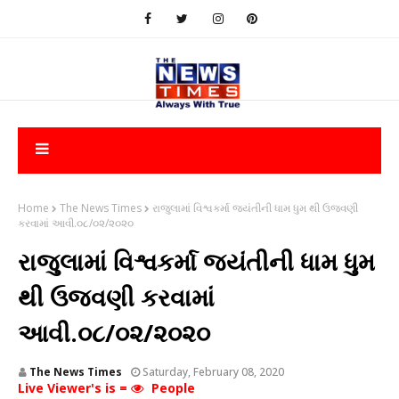
Home
The News Times
રાજુલામાં વિશ્વકર્મા જયંતીની ધામ ધુમ થી ઉજવણી
કરવામાં આવી.૦૮/૦૨/૨૦૨૦
રાજુલામાં વિશ્વકર્મા જયંતીની ધામ ધુમ
થી ઉજવણી કરવામાં
આવી.૦૮/૦૨/૨૦૨૦
The News Times
Saturday, February 08, 2020
Live Viewer's is =
People