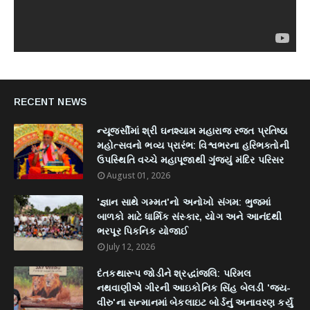
RECENT NEWS
ન્યૂજર્સીમાં શ્રી ઘનશ્યામ મહારાજ રજત પ્રતિષ્ઠા
મહોત્સવનો ભવ્ય પ્રારંભ: વિશ્વભરના હરિભક્તોની
ઉપસ્થિતિ વચ્ચે મહાપૂજાથી ગુંજ્યું મંદિર પરિસર
August 01, 2026
'જ્ઞાન સાથે ગમ્મત'નો અનોખો સંગમ: ભુજમાં
બાળકો માટે ધાર્મિક સંસ્કાર, યોગ અને આનંદથી
ભરપૂર પિકનિક યોજાઈ
July 12, 2026
દંતકથારૂપ જોડીને શ્રદ્ધાંજલિ: પરિમલ
નથવાણીએ ગીરની આઇકોનિક સિંહ બેલડી 'જય-
વીરુ'ના સન્માનમાં બેકલાઇટ બોર્ડનું અનાવરણ કર્યું