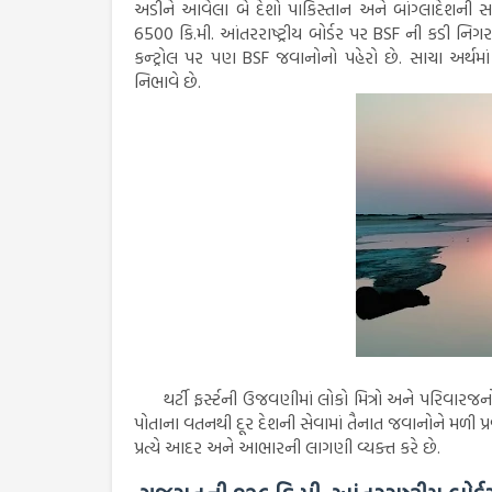
અડીને આવેલા બે દેશો પાકિસ્તાન અને બાંગ્લાદેશની 
6500 કિ.મી. આંતરરાષ્ટ્રીય બોર્ડર પર BSF ની કડી નિ
કન્ટ્રોલ પર પણ BSF જવાનોનો પહેરો છે. સાચા અર્થમા
નિભાવે છે.
થર્ટી ફર્સ્ટની ઉજવણીમાં લોકો મિત્રો અને પરિવારજન
પોતાના વતનથી દૂર દેશની સેવામાં તૈનાત જવાનોને મળી પ
પ્રત્યે આદર અને આભારની લાગણી વ્યક્ત કરે છે.