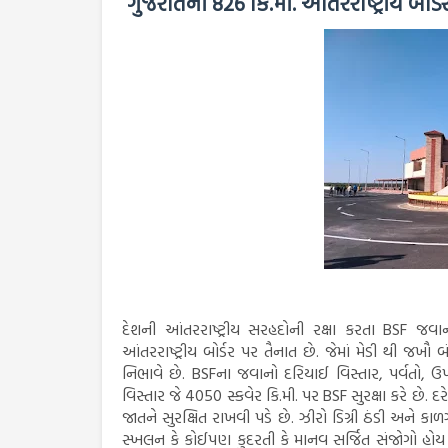
ગુજરાતની 826 કિ.મી. આંતરરાષ્ટ્રીય બો
દેશની આંતરરાષ્ટ્રીય સરહદોની રક્ષા કરતા BSF જવા
આંતરરાષ્ટ્રીય બોર્ડર પર તૈનાત છે. જેમાં મેડી થી જ
નિભાવે છે. BSFના જવાનો દરિયાઈ વિસ્તાર, પર્વતો, ઉપ
વિસ્તાર જે 4050 સ્કવેર કિ.મી. પર BSF સુરક્ષા કરે છે. દ
જાતને સુરક્ષિત રાખવી પડે છે. ઝીરો ડિગ્રી ઠંડી અને 
સ્ખલન કે કોઈપણ કુદરતી કે માનવ સર્જિત સંજોગો હોય B