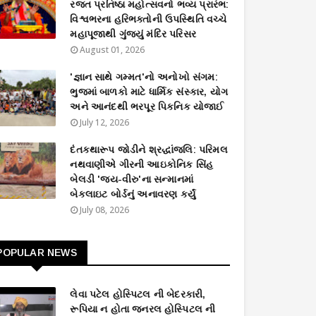
રજત પ્રતિષ્ઠા મહોત્સવનો ભવ્ય પ્રારંભ:
વિશ્વભરના હરિભક્તોની ઉપસ્થિતિ વચ્ચે
મહાપૂજાથી ગુંજ્યું મંદિર પરિસર
August 01, 2026
'જ્ઞાન સાથે ગમ્મત'નો અનોખો સંગમ:
ભુજમાં બાળકો માટે ધાર્મિક સંસ્કાર, યોગ
અને આનંદથી ભરપૂર પિકનિક યોજાઈ
July 12, 2026
દંતકથારૂપ જોડીને શ્રદ્ધાંજલિ: પરિમલ
નથવાણીએ ગીરની આઇકોનિક સિંહ
બેલડી 'જય-વીરુ'ના સન્માનમાં
બેકલાઇટ બોર્ડનું અનાવરણ કર્યું
July 08, 2026
POPULAR NEWS
લેવા પટેલ હોસ્પિટલ ની બેદરકારી,
રૂપિયા ન હોતા જનરલ હોસ્પિટલ ની