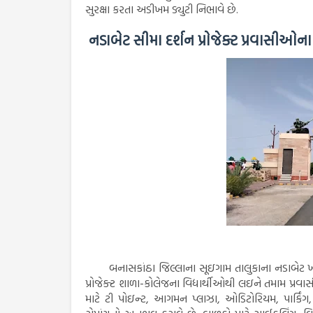
સુરક્ષા કરતા અડીખમ ડ્યુટી નિભાવે છે.
નડાબેટ સીમા દર્શન પ્રોજેક્ટ પ્રવાસીઓના આ
બનાસકાંઠા જિલ્લાના સૂઇગામ તાલુકાના નડાબેટ ખાતે ભ
પ્રોજેક્ટ શાળા-કોલેજના વિદ્યાર્થીઓથી લઇને તમામ પ્રવા
માટે ટી પોઇન્ટ, આગમન પ્લાઝા, ઓડિટોરિયમ, પાર્કિંગ,