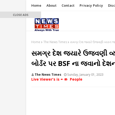
Home
About
Contact
Privacy Policy
Dis
CLOSE ADS
Home
The News Times
સમગ્ર દેશ જ્યારે ઉજવણી વ્યસ્ત જ્ય
સમગ્ર દેશ જ્યારે ઉજવણી વ્ય
બોર્ડર પર BSF ના જવાનો દેશન
The News Times
Sunday, January 01, 2023
Live Viewer's is =
People