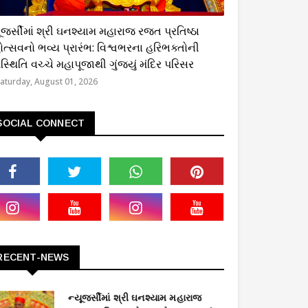
્મિક
ૂજર્સીમાં શ્રી ઘનશ્યામ મહારાજ રજત પ્રતિષ્ઠા
ોત્સવનો ભવ્ય પ્રારંભ: વિશ્વભરના હરિભક્તોની
્થિતિ વચ્ચે મહાપૂજાથી ગુંજ્યું મંદિર પરિસર
aturday, August 01, 2026
SOCIAL CONNECT
RECENT-NEWS
ન્યૂજર્સીમાં શ્રી ઘનશ્યામ મહારાજ