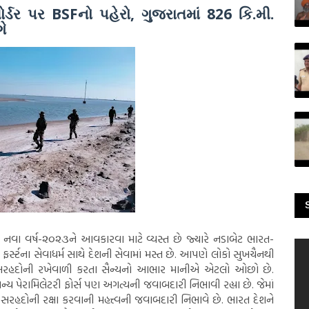
ોર્ડર પર BSFનો પહેરો, ગુજરાતમાં 826 કિ.મી.
ે
નવા વર્ષ-૨૦૨૩ને આવકારવા માટે વ્યસ્ત છે જ્યારે નડાબેટ ભારત-
ર્સ્ટના સેવાધર્મ સાથે દેશની સેવામાં મસ્ત છે. અ‍ાપણે લોકો સુખચૈનથી
ની સરહદોની રખેવાળી કરતા સૈન્યનો આભાર માનીએ એટલો ઓછો છે.
ન્ય પેરામિલેટરી ફોર્સ પણ અગત્યની જવાબદારી નિભાવી રહ્યા છે. જેમાં
સરહદોની રક્ષા કરવાની મહત્ત્વની જવાબદારી નિભાવે છે. ભારત દેશને