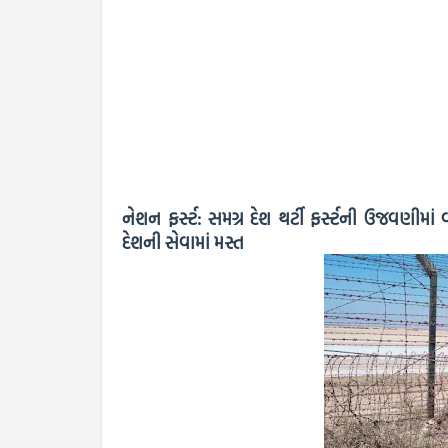
નેશન ફર્સ્ટ: સમગ્ર દેશ થર્ટી ફર્સ્ટની ઉજવણીમા
દેશની સેવામાં મસ્ત