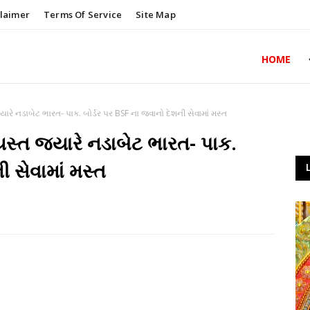
claimer
Terms Of Service
Site Map
HOME
ારે નડાબેટ ભારત- પાક. બોર્ડર પર BSF ના જવાનો દેશની સેવામાં મસ્ત
સ્ત જ્યારે નડાબેટ ભારત- પાક.
ી સેવામાં મસ્ત