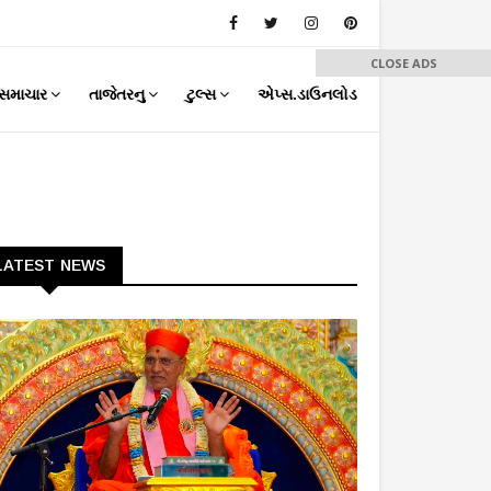
CLOSE ADS
સમાચાર
તાજેતરનુ
ટુલ્સ
એપ્સ.ડાઉનલોડ
LATEST NEWS