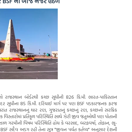
ર્ડર BSF ની બાજ નજર હેઠળ
નો રાજસ્થાન બોર્ડરથી કચ્છ સુધીની 826 કિ.મી. ભારત-પાકિસ્તાન
ખૌ બંદર સુધીના 85 કિ.મી. દરિયાઈ માર્ગ પર પણ BSF પડકારજનક ફરજ
રાંત રાજસ્થાનનું થાર રણ, ગુજરાતનું કચ્છનું રણ, કચ્છનો સરક્રિક
રેક વિસ્તારોમાં પ્રતિકૂળ પરિસ્થિતિ સાથે ઝેરી જીવ જંતુઓથી પણ પોતાની
કાળઝાળ ગરમીની વિષમ પરિસ્થિતિ હોય કે વરસાદ, બરફવર્ષા, તોફાન, ભૂ-
SF સદૈવ અડગ રહી તેના સૂત્ર "જીવન પર્યંત કર્તવ્ય" અનુસાર દેશની