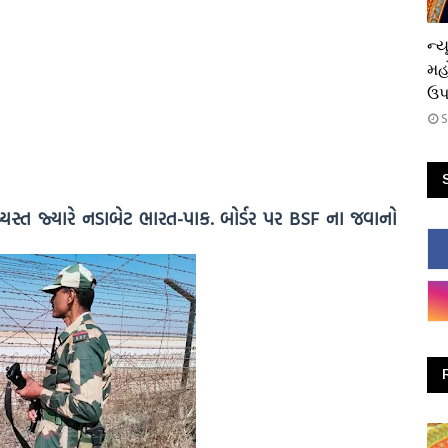
ધાર
ન્ય
મહ
ઉપસ
S
ં વ્યસ્ત જ્યારે નડાબેટ ભારત-પાક. બોર્ડર પર BSF ના જવાનો