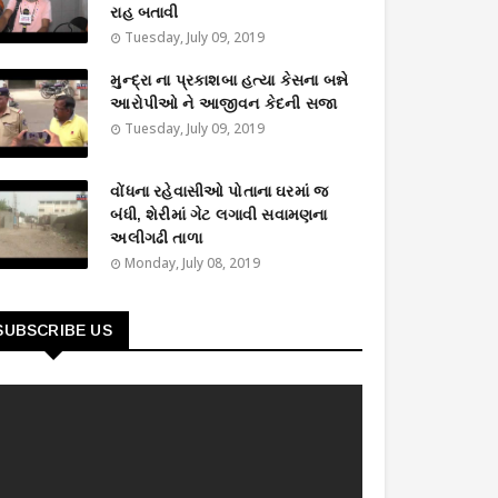
રાહ બતાવી
Tuesday, July 09, 2019
મુન્દ્રા ના પ્રકાશબા હત્યા કેસના બન્ને
આરોપીઓ ને આજીવન કેદની સજા
Tuesday, July 09, 2019
વોંધના રહેવાસીઓ પોતાના ઘરમાં જ
બંધી, શેરીમાં ગેટ લગાવી સવામણના
અલીગઢી તાળા
Monday, July 08, 2019
SUBSCRIBE US