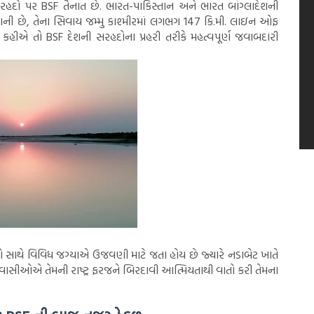
સરહદો પર BSF તૈનાત છે. ભારત-પાકિસ્તાન અને ભારત બાંગ્લાદેશની
ગરાની છે, તેના સિવાય જમ્મુ કાશ્મીરમાં લગભગ 147 કિ.મી. લાઇન ઓફ
ં કહીએ તો BSF દેશની સરહદોના પ્રહરી તરીકે મહત્વપૂર્ણ જવાબદારી
ો સાથે વિવિધ જગ્યાએ ઉજવણી માટે જતા હોય છે જ્યારે નડાબેટ ખાતે
્રવાસીઓએ તેમની રાષ્ટ્ર ફરજને બિરદાવી આત્મિયતાથી વાતો કરી તેમના