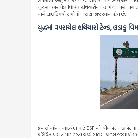
રોમાંચનો અનુભવ કરાવે છે. બાળકો માટે સાઈકલિંગ, વ
યુદ્ધમાં વપરાયેલ વિવિધ હથિયારોની ઝાંખીથી ખુશ ખુશાલ
અને લાઇટિંગથી રાત્રીનો નજારો જાજરમાન હોય છે.
યુદ્ધમાં વપરાયેલ હથિયારો ટેન્ક, લડાકુ 
પ્રવાસીઓના આકર્ષણ માટે BSF ની થીમ પર નડાબેટના T 
પરિચિત થાય તે માટે રસ્તા વચ્ચે અલગ અલગ જગ્યાએ 197