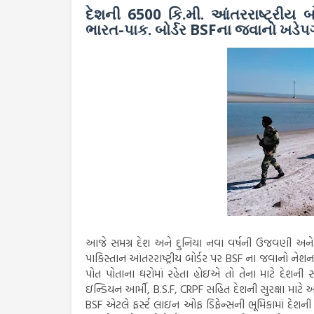
દેશની 6500 કિ.મી. આંતરરાષ્ટ્રીય બ
ભારત-પાક. બોર્ડર BSFના જવાનો ખડેપગ
આજે સમગ્ર દેશ અને દુનિયા નવા વર્ષની ઉજવણી અને 
પાકિસ્તાન આંતરરાષ્ટ્રીય બોર્ડર પર BSF ના જવાનો નેશન ફ
પોત પોતાના ઘરોમાં રહેતા હોઇએ તો તેના માટે દેશ
ઇન્ડિયન આર્મી, B.S.F, CRPF સહિત દેશની સુરક્ષા માટે અ
BSF એટલે ફર્સ્ટ લાઇન ઓફ ડિફેન્સની ભૂમિકામાં દેશની 