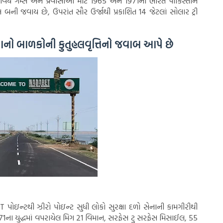
િવિધ ગેમ્સ અને પ્રવાસીઓ માટે 1965 અને 1971ના ભારત પાકિસ્તાન
 બની જવાય છે, ઉપરાંત સૌર ઉર્જાથી પ્રકાશિત 14 જેટલાં સોલાર ટ્રી
વિમાનો બાળકોની કુતુહલવૃત્તિનો જવાબ આપે છે
પોઇન્ટથી ઝીરો પોઇન્ટ સુધી લોકો સુરક્ષા દળો સેનાની કામગીરીથી
1ના યુદ્ધમાં વપરાયેલ મિગ 21 વિમાન, સરફેસ ટુ સરફેસ મિસાઈલ, 55