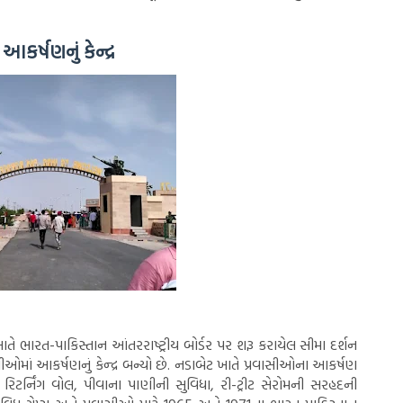
કર્ષણનું કેન્દ્ર
ારત-પાકિસ્તાન આંતરરાષ્ટ્રીય બોર્ડર પર શરૂ કરાયેલ સીમા દર્શન
સીઓમાં આકર્ષણનું કેન્દ્ર બન્યો છે. નડાબેટ ખાતે પ્રવાસીઓના આકર્ષણ
 રિટર્નિંગ વોલ, પીવાના પાણીની સુવિધા, રી-ટ્રીટ સેરોમની સરહદની