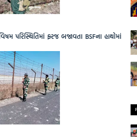
 વિષમ પરિસ્થિતિમાં ફરજ બજાવતા BSFના હાથોમાં