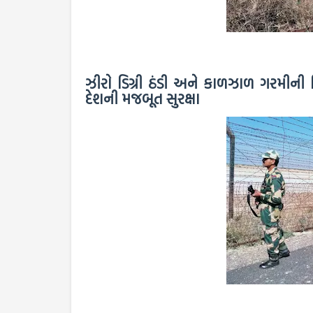
ઝીરો ડિગ્રી ઠંડી અને કાળઝાળ ગરમીની
દેશની મજબૂત સુરક્ષા