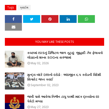
Tags
ક્રાઈમ
YOU MAY LIKE THESE POSTS
કચ્છમાં ISISનું ડિજિટલ જાળ તૂટ્યું: જીહાદી ઝેર ફેલાવતો
લોડાઇનો શખ્સ SOGના સકંજામાં
May 02, 2026
મુન્દ્રા બંદરે DRIનો દરોડો : અંદાજીત ૬.૫ કરોડની વિદેશી
સિગારેટ જપ્ત કરાઈ
September 02, 2023
જખૌ પાસે આવેલા નિર્જન ટાપુ પરથી માદક દ્રવ્યોના 03
પેકેટો મળ્યા
May 27, 2023