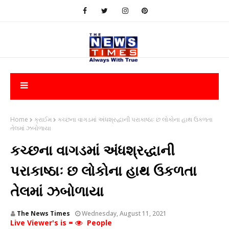
Home
ક્રાઈમ
કચ્છના વાગડમાં અંધશ્રદ્ધાની પરાકાષ્ઠાઃ છ લોકોના હાથ ઉકળતા
તેલમાં ઝબોળાયા
કચ્છના વાગડમાં અંધશ્રદ્ધાની
પરાકાષ્ઠાઃ છ લોકોના હાથ ઉકળતા
તેલમાં ઝબોળાયા
The News Times
Wednesday, August 11, 2021
Live Viewer's is =
People