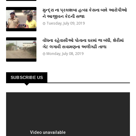
મુન્દ્રા ના પ્રકાશબા હત્યા કેસના બન્ને આરોપીઓ
ને આજીવન કેદની સજા
Tuesday, July 09, 2019
વોંધના રહેવાસીઓ પોતાના ઘરમાં જ બંધી, શેરીમાં
ગેટ લગાવી સવામણના અલીગઢી તાળા
Monday, July 08, 2019
SUBSCRIBE US