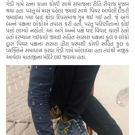
ગેડી ગામે રત્ના કાના કોળી સાથે સમાજના રીતિ રીવાજ મુજબ
થયા હતા. પરંતુ બે માસ પહેલા જમાઈ સાથે પિયર આવેલી દીકરી
જમાઈના ગયા બાદ થોડા દિવસમાંજ ગુમ થઈ ગઈ હતી. જે અંગે
બન્ને પક્ષના લોકોએ તપાસ કરી હતી, પરંતુ પરિણીતાનો કોઈ
પત્તો લાગ્યો નહોતો. આ અંગે બન્ને પક્ષે વાદ વિવાદ ચાલી રહ્યો
હતો દરમ્યાન ગઈકાલે જમાઈ સહિત સાસરા પક્ષના કુલ 9 લોકો
દ્વારા પિયર પક્ષના સસરા હીરા ધરમશી કોળી સહિત કુલ 6
વ્યક્તિને સમાધાન કરવા ગેડી ગામે બોલાવ્યા હતા ત્યાંથી નજીક
આવેલા માતાજીના મંદિરે લઈ જવાયા હતા.