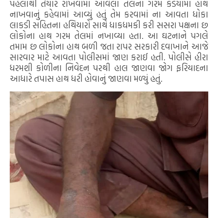
પહેલાથી તૈયાર રાખવામાં આવેલા તેલના ગરમ કડેયામાં હાથ
નાખવાનું કહેવામાં આવ્યું હતું તેમ કરવામાં ના આવતા ધોકા
લાકડી સહિતના હથિયારો સાથે ધાકધમકી કરી સસરા પક્ષના છ
લોકોના હાથ ગરમ તેલમાં નખાવ્યા હતા. આ ઘટનાને પગલે
તમામ છ લોકોના હાથ બળી જતા રાપર સરકારી દવાખાને આજે
સારવાર માટે આવતા પોલીસમાં જાણ કરાઈ હતી. પોલીસે હીરા
ધરમશી કોળીના નિવેદન પરથી હાલ જાણવા જોગ ફરિયાદના
આધારે તપાસ હાથ ધરી હોવાનું જાણવા મળ્યું હતું.