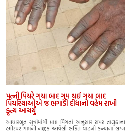
પત્ની પિયરે ગયા બાદ ગુમ થઈ ગયા બાદ
પિયરિયાઓએ જ ભગાડી દીધાનો વહેમ રાખી
કૃત્ય આચર્યું
આધારભૂત સુત્રોમાંથી પ્રાપ્ત વિગતો અનુસાર રાપર તાલુકાના
હમીરપર ગામની નજીક આવેલી ભક્તિ વાંઢની કન્યાના લગ્ન