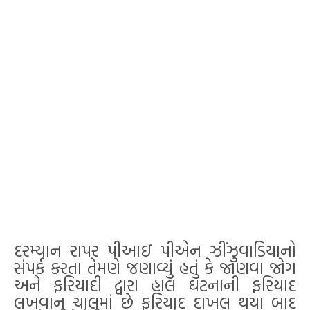
દરમ્યાન રાપર પીઆઇ પીએન ઝીંઝુવાડિયાનો
સંપર્ક કરતા તેમણે જણાવ્યું હતું કે જાણવા જોગ
અને ફરિયાદી દ્વારા હાલ ઘટનાની ફરિયાદ
લખવાનુ ચાલુમાં છે ફરિયાદ દાખલ થયા બાદ