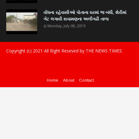
વોંધના રહેવાસીઓ પોતાના ઘરમાં જ બંધી, શેરીમાં
ગેટ લગાવી સવામણના અલીગઢી તાળા
Monday, July 08, 2019
Copyright (c) 2021
All Right Reseved by THE NEWS TIMES
Home
About
Contact