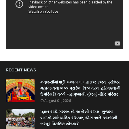
RECENT NEWS
ન્યૂજર્સીમાં શ્રી ઘનશ્યામ મહારાજ રજત પ્રતિષ્ઠા
મહોત્સવનો ભવ્ય પ્રારંભ: વિશ્વભરના હરિભક્તોની
ઉપસ્થિતિ વચ્ચે મહાપૂજાથી ગુંજ્યું મંદિર પરિસર
August 01, 2026
'જ્ઞાન સાથે ગમ્મત'નો અનોખો સંગમ: ભુજમાં
બાળકો માટે ધાર્મિક સંસ્કાર, યોગ અને આનંદથી
ભરપૂર પિકનિક યોજાઈ