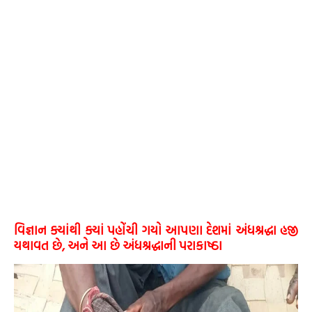
વિજ્ઞાન ક્યાંથી ક્યાં પહોંચી ગયો આપણા દેશમાં અંધશ્રદ્ધા હજી
યથાવત છે, અને આ છે અંધશ્રદ્ધાની પરાકાષ્ઠા