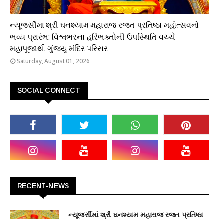
ધાર્મિક
ન્યૂજર્સીમાં શ્રી ઘનશ્યામ મહારાજ રજત પ્રતિષ્ઠા મહોત્સવનો
ભવ્ય પ્રારંભ: વિશ્વભરના હરિભક્તોની ઉપસ્થિતિ વચ્ચે
મહાપૂજાથી ગુંજ્યું મંદિર પરિસર
Saturday, August 01, 2026
SOCIAL CONNECT
RECENT-NEWS
ન્યૂજર્સીમાં શ્રી ઘનશ્યામ મહારાજ રજત પ્રતિષ્ઠા