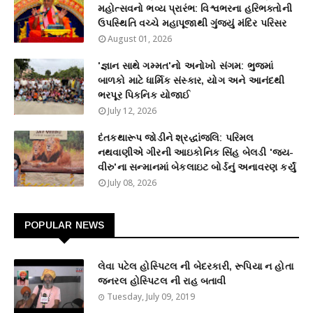
મહોત્સવનો ભવ્ય પ્રારંભ: વિશ્વભરના હરિભક્તોની
ઉપસ્થિતિ વચ્ચે મહાપૂજાથી ગુંજ્યું મંદિર પરિસર
August 01, 2026
'જ્ઞાન સાથે ગમ્મત'નો અનોખો સંગમ: ભુજમાં
બાળકો માટે ધાર્મિક સંસ્કાર, યોગ અને આનંદથી
ભરપૂર પિકનિક યોજાઈ
July 12, 2026
દંતકથારૂપ જોડીને શ્રદ્ધાંજલિ: પરિમલ
નથવાણીએ ગીરની આઇકોનિક સિંહ બેલડી 'જય-
વીરુ'ના સન્માનમાં બેકલાઇટ બોર્ડનું અનાવરણ કર્યું
July 08, 2026
POPULAR NEWS
લેવા પટેલ હોસ્પિટલ ની બેદરકારી, રૂપિયા ન હોતા
જનરલ હોસ્પિટલ ની રાહ બતાવી
Tuesday, July 09, 2019