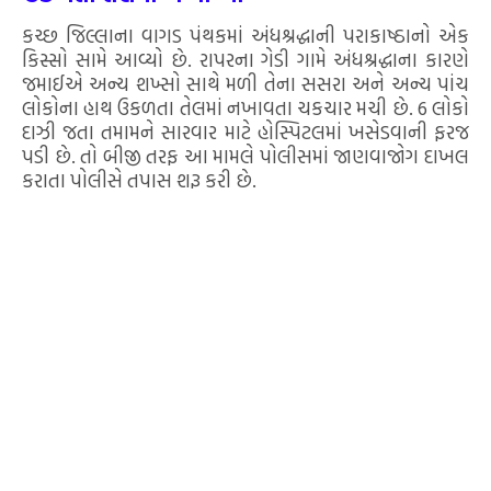
કચ્છ જિલ્લાના વાગડ પંથકમાં અંધશ્રદ્ધાની પરાકાષ્ઠાનો એક
કિસ્સો સામે આવ્યો છે. રાપરના ગેડી ગામે અંધશ્રદ્ધાના કારણે
જમાઈએ અન્ય શખ્સો સાથે મળી તેના સસરા અને અન્ય પાંચ
લોકોના હાથ ઉકળતા તેલમાં નખાવતા ચકચાર મચી છે. 6 લોકો
દાઝી જતા તમામને સારવાર માટે હોસ્પિટલમાં ખસેડવાની ફરજ
પડી છે. તો બીજી તરફ આ મામલે પોલીસમાં જાણવાજોગ દાખલ
કરાતા પોલીસે તપાસ શરૂ કરી છે.