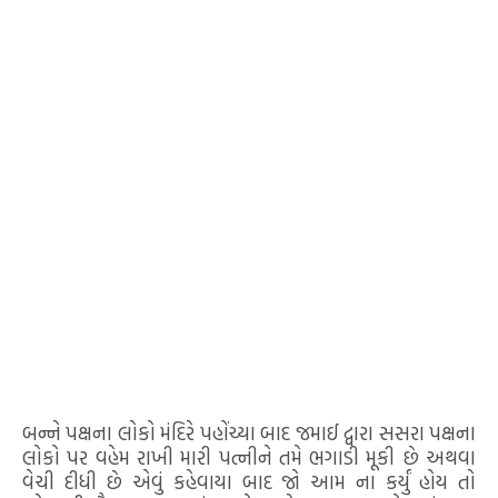
બન્ને પક્ષના લોકો મંદિરે પહોંચ્યા બાદ જમાઈ દ્વારા સસરા પક્ષના
લોકો પર વહેમ રાખી મારી પત્નીને તમે ભગાડી મૂકી છે અથવા
વેચી દીધી છે એવું કહેવાયા બાદ જો આમ ના કર્યું હોય તો