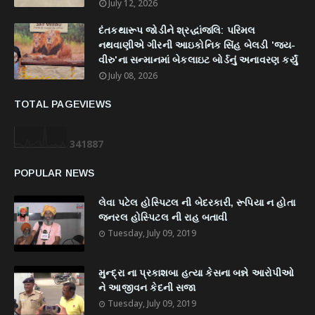
July 12, 2026
દંતકથારૂપ જોડીને શ્રદ્ધાંજલિ: પરિમલ
નથવાણીએ ગીરની આઇકોનિક સિંહ બેલડી 'જય-
વીરુ'ના સન્માનમાં બેકલાઇટ બોર્ડનું અનાવરણ કર્યું
July 08, 2026
TOTAL PAGEVIEWS
3
4
1
8
8
7
POPULAR NEWS
લેવા પટેલ હોસ્પિટલ ની બેદરકારી, રૂપિયા ન હોતા
જનરલ હોસ્પિટલ ની રાહ બતાવી
Tuesday, July 09, 2019
મુન્દ્રા ના પ્રકાશબા હત્યા કેસના બન્ને આરોપીઓ
ને આજીવન કેદની સજા
Tuesday, July 09, 2019