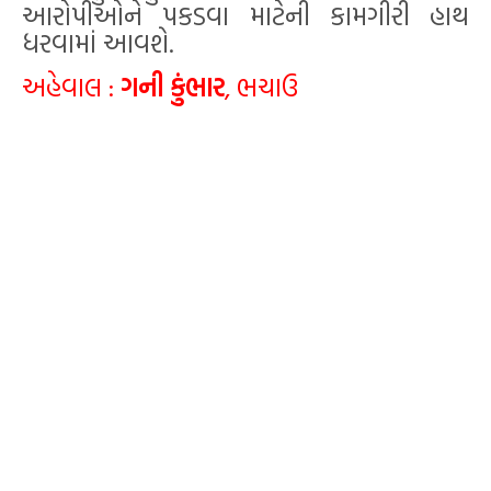
આરોપીઓને પકડવા માટેની કામગીરી હાથ
ધરવામાં આવશે.
અહેવાલ :
ગની કુંભાર
, ભચાઉ