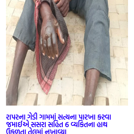
રાપરના ગેડી ગામમાં સત્યના પારખા કરવા
જમાઈએ સસરા સહિત 6 વ્યકિતના હાથ
ઉકળતા તેલમાં નખાવ્યા