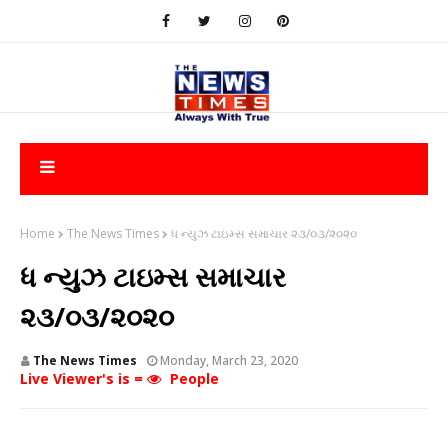
Home
The News Times
ધ ન્યુઝ ટાઇમ્સ સમાચાર ૨૩/૦૩/૨૦૨૦
ધ ન્યુઝ ટાઇમ્સ સમાચાર
૨૩/૦૩/૨૦૨૦
The News Times
Monday, March 23, 2020
Live Viewer's is =
People