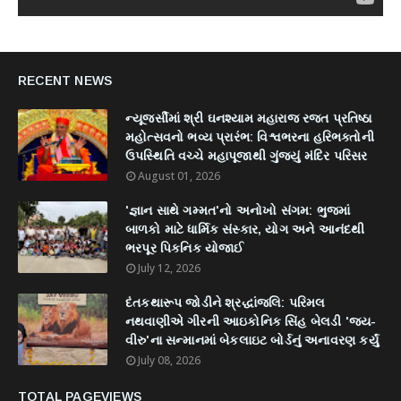
RECENT NEWS
ન્યૂજર્સીમાં શ્રી ઘનશ્યામ મહારાજ રજત પ્રતિષ્ઠા
મહોત્સવનો ભવ્ય પ્રારંભ: વિશ્વભરના હરિભક્તોની
ઉપસ્થિતિ વચ્ચે મહાપૂજાથી ગુંજ્યું મંદિર પરિસર
August 01, 2026
'જ્ઞાન સાથે ગમ્મત'નો અનોખો સંગમ: ભુજમાં
બાળકો માટે ધાર્મિક સંસ્કાર, યોગ અને આનંદથી
ભરપૂર પિકનિક યોજાઈ
July 12, 2026
દંતકથારૂપ જોડીને શ્રદ્ધાંજલિ: પરિમલ
નથવાણીએ ગીરની આઇકોનિક સિંહ બેલડી 'જય-
વીરુ'ના સન્માનમાં બેકલાઇટ બોર્ડનું અનાવરણ કર્યું
July 08, 2026
TOTAL PAGEVIEWS