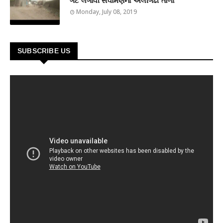
ગેટ લગાવી સવામણના અલીગઢી તાળા
Monday, July 08, 2019
SUBSCRIBE US