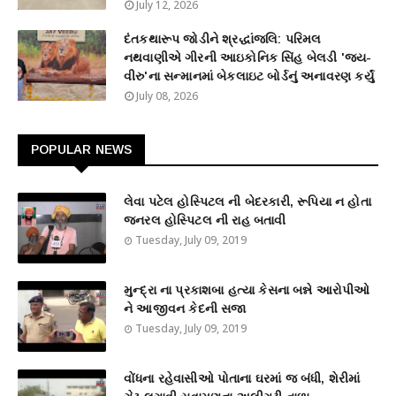
July 12, 2026
દંતકથારૂપ જોડીને શ્રદ્ધાંજલિ: પરિમલ
નથવાણીએ ગીરની આઇકોનિક સિંહ બેલડી 'જય-
વીરુ'ના સન્માનમાં બેકલાઇટ બોર્ડનું અનાવરણ કર્યું
July 08, 2026
POPULAR NEWS
લેવા પટેલ હોસ્પિટલ ની બેદરકારી, રૂપિયા ન હોતા
જનરલ હોસ્પિટલ ની રાહ બતાવી
Tuesday, July 09, 2019
મુન્દ્રા ના પ્રકાશબા હત્યા કેસના બન્ને આરોપીઓ
ને આજીવન કેદની સજા
Tuesday, July 09, 2019
વોંધના રહેવાસીઓ પોતાના ઘરમાં જ બંધી, શેરીમાં