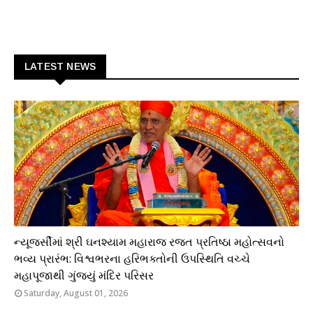
LATEST NEWS
ધાર્મિક
ન્યૂજર્સીમાં શ્રી ઘનશ્યામ મહારાજ રજત પ્રતિષ્ઠા મહોત્સવનો
ભવ્ય પ્રારંભ: વિશ્વભરના હરિભક્તોની ઉપસ્થિતિ વચ્ચે
મહાપૂજાથી ગુંજ્યું મંદિર પરિસર
Saturday, August 01, 2026