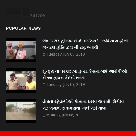
3
4
1
2
0
9
POPULAR NEWS
લેવા પટેલ હોસ્પિટલ ની બેદરકારી, રૂપિયા ન હોતા
જનરલ હોસ્પિટલ ની રાહ બતાવી
Tuesday, July 09, 2019
મુન્દ્રા ના પ્રકાશબા હત્યા કેસના બન્ને આરોપીઓ
ને આજીવન કેદની સજા
Tuesday, July 09, 2019
વોંધના રહેવાસીઓ પોતાના ઘરમાં જ બંધી, શેરીમાં
ગેટ લગાવી સવામણના અલીગઢી તાળા
Monday, July 08, 2019