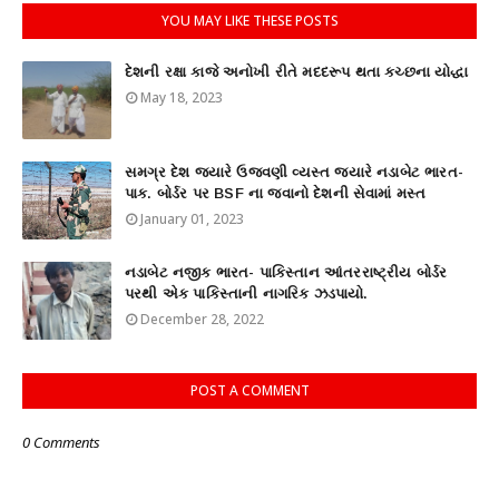
YOU MAY LIKE THESE POSTS
દેશની રક્ષા કાજે અનોખી રીતે મદદરૂપ થતા કચ્છના યોદ્ધા
May 18, 2023
સમગ્ર દેશ જ્યારે ઉજવણી વ્યસ્ત જ્યારે નડાબેટ ભારત-
પાક. બોર્ડર પર BSF ના જવાનો દેશની સેવામાં મસ્ત
January 01, 2023
નડાબેટ નજીક ભારત- પાકિસ્તાન આંતરરાષ્ટ્રીય બોર્ડર
પરથી એક પાકિસ્તાની નાગરિક ઝડપાયો.
December 28, 2022
POST A COMMENT
0 Comments