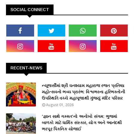
SOCIAL CONNECT
RECENT-NEWS
ન્યૂજર્સીમાં શ્રી ઘનશ્યામ મહારાજ રજત પ્રતિષ્ઠા
મહોત્સવનો ભવ્ય પ્રારંભ: વિશ્વભરના હરિભક્તોની
ઉપસ્થિતિ વચ્ચે મહાપૂજાથી ગુંજ્યું મંદિર પરિસર
August 01, 2026
'જ્ઞાન સાથે ગમ્મત'નો અનોખો સંગમ: ભુજમાં
બાળકો માટે ધાર્મિક સંસ્કાર, યોગ અને આનંદથી
ભરપૂર પિકનિક યોજાઈ