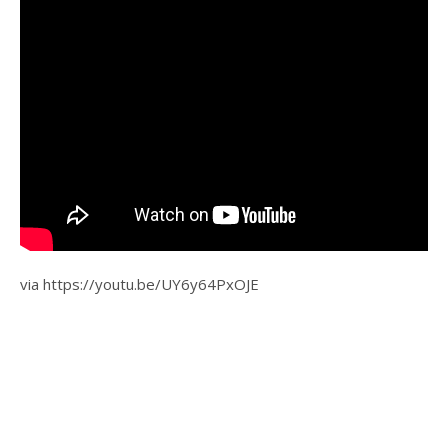
via https://youtu.be/UY6y64PxOJE