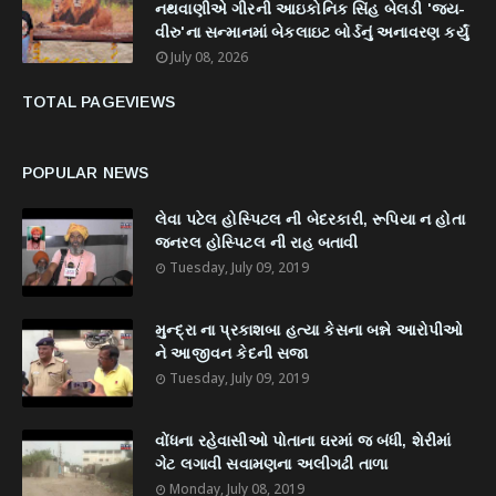
નથવાણીએ ગીરની આઇકોનિક સિંહ બેલડી 'જય-
વીરુ'ના સન્માનમાં બેકલાઇટ બોર્ડનું અનાવરણ કર્યું
July 08, 2026
TOTAL PAGEVIEWS
POPULAR NEWS
લેવા પટેલ હોસ્પિટલ ની બેદરકારી, રૂપિયા ન હોતા
જનરલ હોસ્પિટલ ની રાહ બતાવી
Tuesday, July 09, 2019
મુન્દ્રા ના પ્રકાશબા હત્યા કેસના બન્ને આરોપીઓ
ને આજીવન કેદની સજા
Tuesday, July 09, 2019
વોંધના રહેવાસીઓ પોતાના ઘરમાં જ બંધી, શેરીમાં
ગેટ લગાવી સવામણના અલીગઢી તાળા
Monday, July 08, 2019