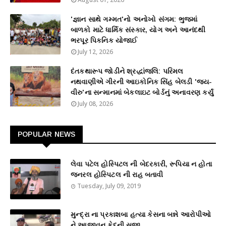
'જ્ઞાન સાથે ગમ્મત'નો અનોખો સંગમ: ભુજમાં
બાળકો માટે ધાર્મિક સંસ્કાર, યોગ અને આનંદથી
ભરપૂર પિકનિક યોજાઈ
July 12, 2026
દંતકથારૂપ જોડીને શ્રદ્ધાંજલિ: પરિમલ
નથવાણીએ ગીરની આઇકોનિક સિંહ બેલડી 'જય-
વીરુ'ના સન્માનમાં બેકલાઇટ બોર્ડનું અનાવરણ કર્યું
July 08, 2026
POPULAR NEWS
લેવા પટેલ હોસ્પિટલ ની બેદરકારી, રૂપિયા ન હોતા
જનરલ હોસ્પિટલ ની રાહ બતાવી
Tuesday, July 09, 2019
મુન્દ્રા ના પ્રકાશબા હત્યા કેસના બન્ને આરોપીઓ
ને આજીવન કેદની સજા