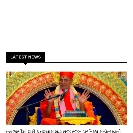
LATEST NEWS
ધાર્મિક
ન્યૂજર્સીમાં શ્રી ઘનશ્યામ મહારાજ રજત પ્રતિષ્ઠા મહોત્સવનો