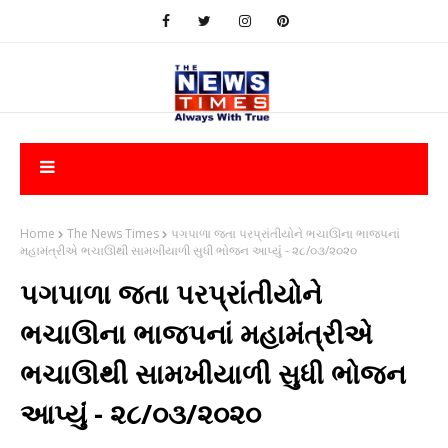
Home
The News Times
પગપાળા જતા પરપ્રાંતીયોને ભચાઊના ભાજપનાં
મહામંત્રીએ ભચાઊથી સામખીયાળી સુધી ભોજન આપ્યુંં - ૨૮/૦૩/૨૦૨૦
પગપાળા જતા પરપ્રાંતીયોને
ભચાઊના ભાજપનાં મહામંત્રીએ
ભચાઊથી સામખીયાળી સુધી ભોજન
આપ્યુંં - ૨૮/૦૩/૨૦૨૦