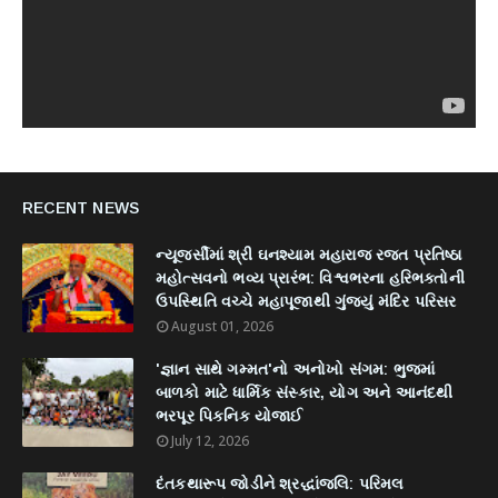
RECENT NEWS
ન્યૂજર્સીમાં શ્રી ઘનશ્યામ મહારાજ રજત પ્રતિષ્ઠા
મહોત્સવનો ભવ્ય પ્રારંભ: વિશ્વભરના હરિભક્તોની
ઉપસ્થિતિ વચ્ચે મહાપૂજાથી ગુંજ્યું મંદિર પરિસર
August 01, 2026
'જ્ઞાન સાથે ગમ્મત'નો અનોખો સંગમ: ભુજમાં
બાળકો માટે ધાર્મિક સંસ્કાર, યોગ અને આનંદથી
ભરપૂર પિકનિક યોજાઈ
July 12, 2026
દંતકથારૂપ જોડીને શ્રદ્ધાંજલિ: પરિમલ