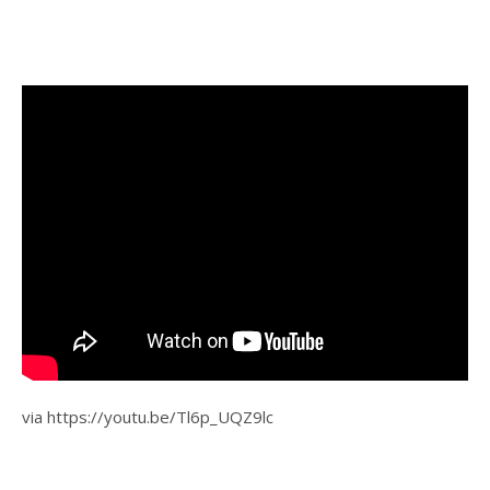
via https://youtu.be/Tl6p_UQZ9lc