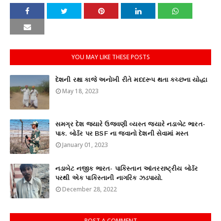
YOU MAY LIKE THESE POSTS
દેશની રક્ષા કાજે અનોખી રીતે મદદરૂપ થતા કચ્છના યોદ્ધા
May 18, 2023
સમગ્ર દેશ જ્યારે ઉજવણી વ્યસ્ત જ્યારે નડાબેટ ભારત-
પાક. બોર્ડર પર BSF ના જવાનો દેશની સેવામાં મસ્ત
January 01, 2023
નડાબેટ નજીક ભારત- પાકિસ્તાન આંતરરાષ્ટ્રીય બોર્ડર
પરથી એક પાકિસ્તાની નાગરિક ઝડપાયો.
December 28, 2022
POST A COMMENT