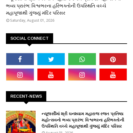
ભવ્ય પ્રારંભ: વિશ્વભરના હરિભક્તોની ઉપસ્થિતિ વચ્ચે
મહાપૂજાથી ગુંજ્યું મંદિર પરિસર
Saturday, August 01, 2026
SOCIAL CONNECT
RECENT-NEWS
ન્યૂજર્સીમાં શ્રી ઘનશ્યામ મહારાજ રજત પ્રતિષ્ઠા
મહોત્સવનો ભવ્ય પ્રારંભ: વિશ્વભરના હરિભક્તોની
ઉપસ્થિતિ વચ્ચે મહાપૂજાથી ગુંજ્યું મંદિર પરિસર
August 01, 2026